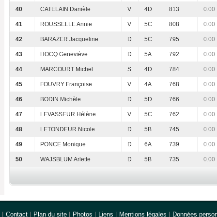
40
CATELAIN Danièle
V
4D
813
0.00
41
ROUSSELLE Annie
V
5C
808
0.00
42
BARAZER Jacqueline
D
5C
795
0.00
43
HOCQ Geneviève
D
5A
792
0.00
44
MARCOURT Michel
S
4D
784
0.00
45
FOUVRY Françoise
V
4A
768
0.00
46
BODIN Michèle
D
5D
766
0.00
47
LEVASSEUR Hélène
V
5C
762
0.00
48
LETONDEUR Nicole
D
5B
745
0.00
49
PONCE Monique
D
6A
739
0.00
50
WAJSBLUM Arlette
D
5B
735
0.00
|
Contact
|
Plan du site
|
Photos
|
Liens
|
Mentions légales
|
Données person