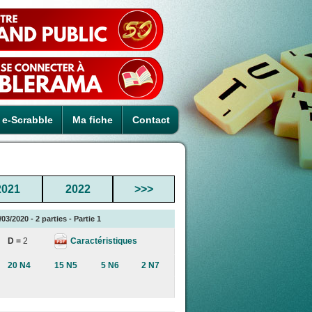
e-Scrabble
Ma fiche
Contact
2021
2022
>>>
03/2020 - 2 parties - Partie 1
Caractéristiques
D =
2
20 N4
15 N5
5 N6
2 N7