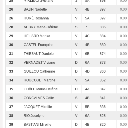
25
MIRLEAU Sylviane
S
5A
898
0.00
26
BAZIN Nadette
V
4B
897
0.00
26
HURÉ Rosanna
V
5A
897
0.00
28
AUBRY Marie-Hélène
S
7
885
0.00
29
HELIARD Marika
V
4C
884
0.00
30
CASTEL Françoise
V
4B
880
0.00
31
THIEBAUT Danièle
V
6B
874
0.00
32
VERNADET Viviane
D
6A
873
0.00
33
GUILLOU Catherine
D
4D
860
0.00
34
ROUCOULT Martine
V
5A
852
0.00
35
CHÂLE Marie-Hélène
D
4A
847
0.00
36
GONCALVES Odile
S
4B
841
0.00
37
JACQUET Mireille
V
5B
836
0.00
38
RIO Jocelyne
V
6A
828
0.00
39
BASTIANI Mireille
D
4B
820
0.00