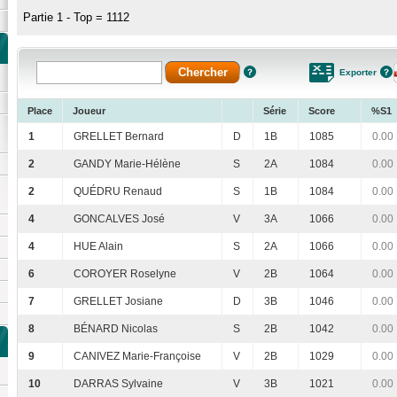
Partie 1 - Top = 1112
Exporter
Place
Joueur
Série
Score
%S1
1
GRELLET Bernard
D
1B
1085
0.00
2
GANDY Marie-Hélène
S
2A
1084
0.00
2
QUÉDRU Renaud
S
1B
1084
0.00
4
GONCALVES José
V
3A
1066
0.00
4
HUE Alain
S
2A
1066
0.00
6
COROYER Roselyne
V
2B
1064
0.00
7
GRELLET Josiane
D
3B
1046
0.00
8
BÉNARD Nicolas
S
2B
1042
0.00
9
CANIVEZ Marie-Françoise
V
2B
1029
0.00
10
DARRAS Sylvaine
V
3B
1021
0.00