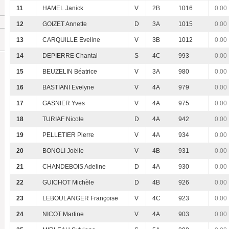
11
HAMEL Janick
V
2B
1016
0.00
12
GOIZET Annette
D
3A
1015
0.00
13
CARQUILLE Eveline
V
3B
1012
0.00
14
DEPIERRE Chantal
S
4C
993
0.00
15
BEUZELIN Béatrice
V
3A
980
0.00
16
BASTIANI Evelyne
V
4A
979
0.00
17
GASNIER Yves
V
4A
975
0.00
18
TURIAF Nicole
D
4A
942
0.00
19
PELLETIER Pierre
V
4A
934
0.00
20
BONOLI Joëlle
V
4B
931
0.00
21
CHANDEBOIS Adeline
D
4A
930
0.00
22
GUICHOT Michèle
D
4B
926
0.00
23
LEBOULANGER Françoise
V
4C
923
0.00
24
NICOT Martine
V
4A
903
0.00