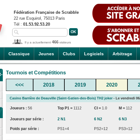
Fédération Française de Scrabble
22 rue Esquirol, 75013 Paris
Tél :
01.53.92.53.20
466
Il y a actuellement
visiteurs
Classique
Jeunes
Clubs
Logiciels
Arbitrage
Tournois et Compétitions
t-
<<<
2018
2019
2020
Casino Barrière de Deauville (Saint-Gatien-des-Bois) TH2 joker
- Le vendredi 06/
Joueurs :
56
Top P1 =
1112
CI
=
1.0
M =
112
Joueurs par série :
2 N1
6 N2
6 N3
Poids par série :
PS1=4
PS2=12
PS3=12