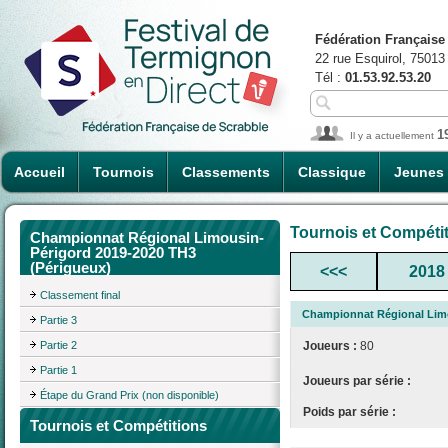
Fédération Française
22 rue Esquirol, 75013
Tél :
01.53.92.53.20
1
Il y a actuellement
Accueil
Tournois
Classements
Classique
Jeunes
Tournois et Compéti
Championnat Régional Limousin-
Périgord 2019-2020 TH3
(Périgueux)
<<<
2018
Classement final
Championnat Régional Limo
Partie 3
Partie 2
Joueurs :
80
Partie 1
Joueurs par série :
Étape du Grand Prix (non disponible)
Poids par série :
Tournois et Compétitions