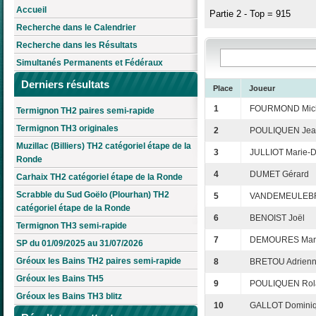
Accueil
Partie 2 - Top = 915
Recherche dans le Calendrier
Recherche dans les Résultats
Simultanés Permanents et Fédéraux
Derniers résultats
Place
Joueur
1
FOURMOND Mic
Termignon TH2 paires semi-rapide
Termignon TH3 originales
2
POULIQUEN Jean
Muzillac (Billiers) TH2 catégoriel étape de la
3
JULLIOT Marie-
Ronde
4
DUMET Gérard
Carhaix TH2 catégoriel étape de la Ronde
Scrabble du Sud Goëlo (Plourhan) TH2
5
VANDEMEULEBR
catégoriel étape de la Ronde
6
BENOIST Joël
Termignon TH3 semi-rapide
7
DEMOURES Mar
SP du 01/09/2025 au 31/07/2026
Gréoux les Bains TH2 paires semi-rapide
8
BRETOU Adrien
Gréoux les Bains TH5
9
POULIQUEN Rol
Gréoux les Bains TH3 blitz
10
GALLOT Domini