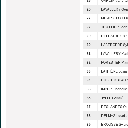
25
GARCIA Marie-C
25
LAVALLERY Gér
27
MENESCLOU Fra
27
THUILLIER Jean-
29
DELESTRE Cath
30
LABERGÈRE Syl
31
LAVALLERY Mari
32
FORESTIER Mari
33
LATHIÈRE Josia
34
DUBOURDEAU M
35
IMBERT Isabelle
36
JALLET André
37
DESLANDES Odi
38
DELMAS Lucette
39
BROUSSE Sylvi