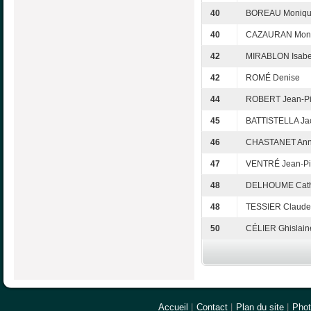
40
BOREAU Moniq
40
CAZAURAN Mon
42
MIRABLON Isabe
42
ROMÉ Denise
44
ROBERT Jean-Pi
45
BATTISTELLA Ja
46
CHASTANET Ann
47
VENTRÉ Jean-Pi
48
DELHOUME Cath
48
TESSIER Claude
50
CÉLIER Ghislain
Accueil
|
Contact
|
Plan du site
|
Pho