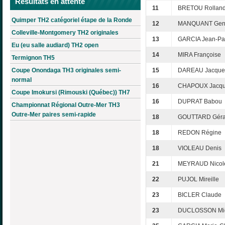
Résultats en attente
11
BRETOU Rollan
Quimper TH2 catégoriel étape de la Ronde
12
MANQUANT Gen
Colleville-Montgomery TH2 originales
13
GARCIA Jean-Pa
Eu (eu salle audiard) TH2 open
14
MIRA Françoise
Termignon TH5
Coupe Onondaga TH3 originales semi-
15
DAREAU Jacque
normal
16
CHAPOUX Jacq
Coupe Imokursi (Rimouski (Québec)) TH7
16
DUPRAT Babou
Championnat Régional Outre-Mer TH3
Outre-Mer paires semi-rapide
18
GOUTTARD Géra
18
REDON Régine
18
VIOLEAU Denis
21
MEYRAUD Nicol
22
PUJOL Mireille
23
BICLER Claude
23
DUCLOSSON Mi