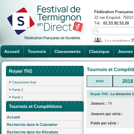
Fédération Française
22 rue Esquirol, 75013
Tél :
01.53.92.53.20
3
Il y a actuellement
Accueil
Tournois
Classements
Classique
Jeunes
Tournois et Compéti
Royan TH2
<<<
2018
Classement final
Partie 2
Royan TH2
- Le dimanche 16
Partie 1
Joueurs :
79
Tournois et Compétitions
Joueurs par série :
Accueil
Poids par série :
Recherche dans le Calendrier
Recherche dans les Résultats