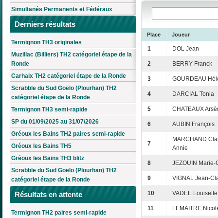
Simultanés Permanents et Fédéraux
Derniers résultats
Place
Joueur
Termignon TH3 originales
1
DOL Jean
Muzillac (Billiers) TH2 catégoriel étape de la
Ronde
2
BERRY Franck
Carhaix TH2 catégoriel étape de la Ronde
3
GOURDEAU Hél
Scrabble du Sud Goëlo (Plourhan) TH2
4
DARCIAL Tonia
catégoriel étape de la Ronde
5
CHATEAUX Arsè
Termignon TH3 semi-rapide
SP du 01/09/2025 au 31/07/2026
6
AUBIN François
Gréoux les Bains TH2 paires semi-rapide
MARCHAND Cla
7
Gréoux les Bains TH5
Annie
Gréoux les Bains TH3 blitz
8
JEZOUIN Marie-
Scrabble du Sud Goëlo (Plourhan) TH2
9
VIGNAL Jean-Cl
catégoriel étape de la Ronde
10
VADEE Louisette
Résultats en attente
11
LEMAITRE Nicol
Termignon TH2 paires semi-rapide