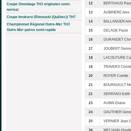
12
BERTHAUD Ray
Coupe Onondaga TH3 originales semi-
normal
13
AUBRIÈRE Alex
Coupe Imokursi (Rimouski (Québec)) TH7
14
BALLANGER Arle
Championnat Régional Outre-Mer TH3
Outre-Mer paires semi-rapide
15
DELAGE Paule
16
DURANDET Chris
17
JOUBERT Denis
18
LACOUTURE Cat
19
TRAVERS Christ
20
ROYER Colette
21
BOURIGAULT Mi
21
SERRANO Edith
23
AUBIN Eliane
24
GAUTHIER Gene
25
VERNIER Jean-
26
MECHAIN Ginett