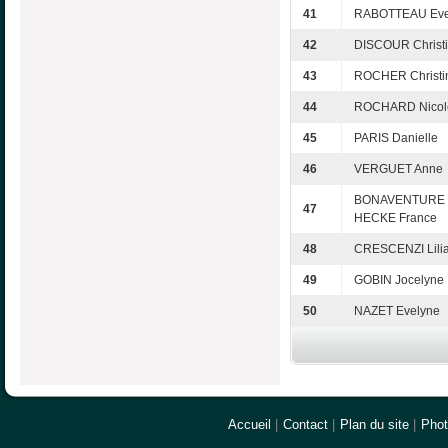
41
RABOTTEAU Eve
42
DISCOUR Christ
43
ROCHER Christi
44
ROCHARD Nicol
45
PARIS Danielle
46
VERGUET Anne
BONAVENTURE
47
HECKE France
48
CRESCENZI Lili
49
GOBIN Jocelyne
50
NAZET Evelyne
Accueil
|
Contact
|
Plan du site
|
Pho