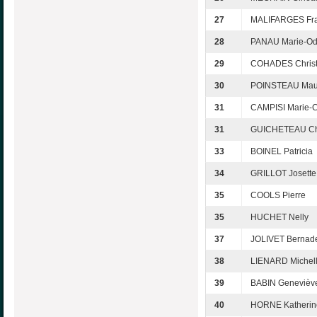
27
MALIFARGES Fra
28
PANAU Marie-Od
29
COHADES Christ
30
POINSTEAU Mau
31
CAMPISI Marie-C
31
GUICHETEAU Ch
33
BOINEL Patricia
34
GRILLOT Josette
35
COOLS Pierre
35
HUCHET Nelly
37
JOLIVET Bernade
38
LIENARD Michel
39
BABIN Genevièv
40
HORNE Katherin