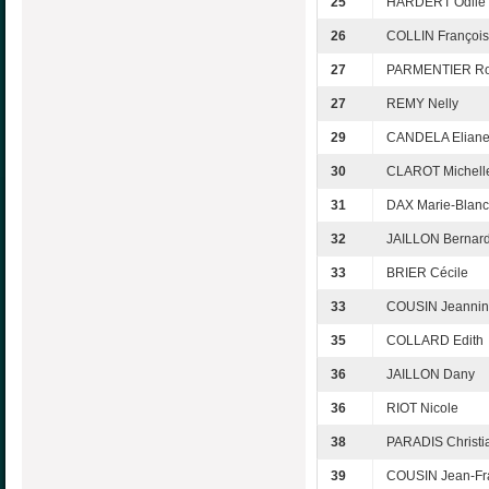
25
HARDERT Odile
26
COLLIN Françoi
27
PARMENTIER Ro
27
REMY Nelly
29
CANDELA Elian
30
CLAROT Michell
31
DAX Marie-Blan
32
JAILLON Bernar
33
BRIER Cécile
33
COUSIN Jeanni
35
COLLARD Edith
36
JAILLON Dany
36
RIOT Nicole
38
PARADIS Christi
39
COUSIN Jean-Fr