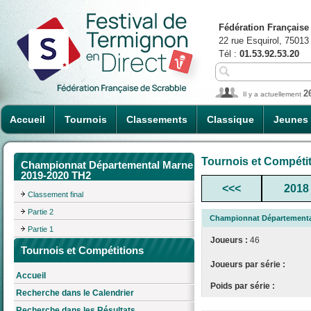
Fédération Française
22 rue Esquirol, 75013
Tél :
01.53.92.53.20
2
Il y a actuellement
Accueil
Tournois
Classements
Classique
Jeunes
Tournois et Compéti
Championnat Départemental Marne
2019-2020 TH2
<<<
2018
Classement final
Partie 2
Championnat Départementa
Partie 1
Joueurs :
46
Tournois et Compétitions
Joueurs par série :
Accueil
Poids par série :
Recherche dans le Calendrier
Recherche dans les Résultats