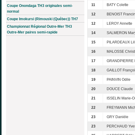
11
BATY Colette
Coupe Onondaga TH3 originales semi-
normal
12
BENOIST Franci
Coupe Imokursi (Rimouski (Québec)) TH7
12
LEROY Annette
Championnat Régional Outre-Mer TH3
Outre-Mer paires semi-rapide
14
SALMERON Mar
15
PILARDEAUX Lil
16
MALOSSE Christ
17
GRANDPIERRE M
18
GAILLOT Françoi
19
PAINVIN Odile
20
DOUCE Claude
21
ISSELIN Marie-O
22
FREYMANN Mich
23
GRY Danièle
23
PERCHAUD Yve