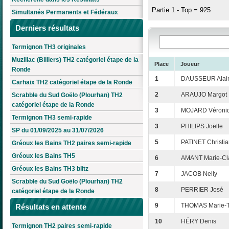
Partie 1 - Top = 925
Simultanés Permanents et Fédéraux
Derniers résultats
Termignon TH3 originales
Muzillac (Billiers) TH2 catégoriel étape de la
Place
Joueur
Ronde
1
DAUSSEUR Alai
Carhaix TH2 catégoriel étape de la Ronde
2
ARAUJO Margot
Scrabble du Sud Goëlo (Plourhan) TH2
catégoriel étape de la Ronde
3
MOJARD Véroni
Termignon TH3 semi-rapide
3
PHILIPS Joëlle
SP du 01/09/2025 au 31/07/2026
5
PATINET Christi
Gréoux les Bains TH2 paires semi-rapide
Gréoux les Bains TH5
6
AMANT Marie-Cl
Gréoux les Bains TH3 blitz
7
JACOB Nelly
Scrabble du Sud Goëlo (Plourhan) TH2
8
PERRIER José
catégoriel étape de la Ronde
9
THOMAS Marie-T
Résultats en attente
10
HÉRY Denis
Termignon TH2 paires semi-rapide