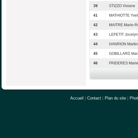
39
STIZZO Viviane
41
MATHIOTTE Yvet
42
MAITRE Marie-R
43
LEPETIT Jocelyn
44
HANRION Martin
45
GOBILLARD Mari
46
FRIDERES Marie
Accueil
|
Contact
|
Plan du site
|
Pho