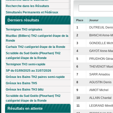
Recherche dans les Résultats
Simultanés Permanents et Fédéraux
Derniers résultats
Place
Joueur
1
DUTREUIL Deni
Termignon TH3 originales
2
BIANCHI Anne-M
Muzillac (Billiers) TH2 catégoriel étape de la
Ronde
3
GONDELLE Mich
Carhaix TH2 catégoriel étape de la Ronde
4
GAYOT Anne-Mar
Scrabble du Sud Goëlo (Plourhan) TH2
catégoriel étape de la Ronde
5
PRUDHON Géra
Termignon TH3 semi-rapide
6
THEVENOT Max
SP du 01/09/2025 au 31/07/2026
7
SARR Amadou
Gréoux les Bains TH2 paires semi-rapide
8
AGUSTIN Denis
Gréoux les Bains TH5
Gréoux les Bains TH3 blitz
9
AMIOT Michel
Scrabble du Sud Goëlo (Plourhan) TH2
10
ALLAIN Chantal
catégoriel étape de la Ronde
11
LEGRAND Mireil
Résultats en attente