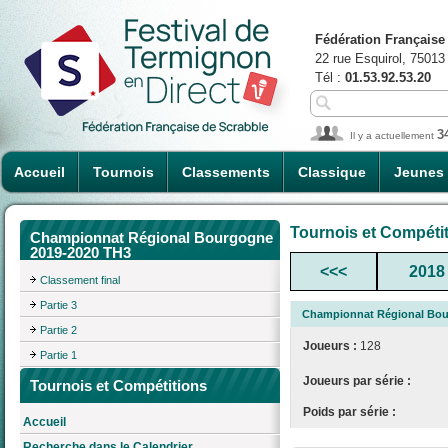
Fédération Française
22 rue Esquirol, 75013
Tél :
01.53.92.53.20
3
Il y a actuellement
Accueil
Tournois
Classements
Classique
Jeunes
Tournois et Compéti
Championnat Régional Bourgogne
2019-2020 TH3
<<<
2018
Classement final
Partie 3
Championnat Régional Bou
Partie 2
Joueurs :
128
Partie 1
Joueurs par série :
Tournois et Compétitions
Poids par série :
Accueil
Recherche dans le Calendrier