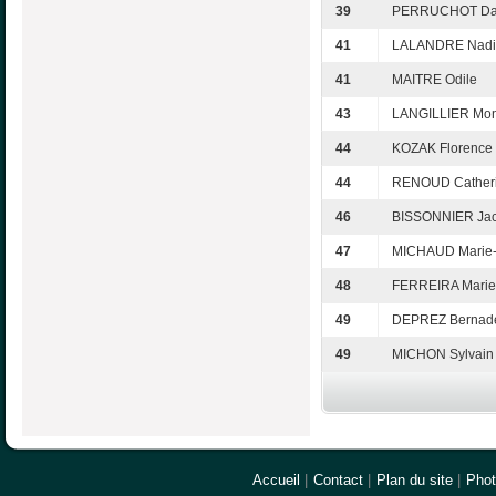
39
PERRUCHOT Dan
41
LALANDRE Nadi
41
MAITRE Odile
43
LANGILLIER Mo
44
KOZAK Florence
44
RENOUD Cather
46
BISSONNIER Jac
47
MICHAUD Marie-
48
FERREIRA Marie
49
DEPREZ Bernade
49
MICHON Sylvain
Accueil
|
Contact
|
Plan du site
|
Pho