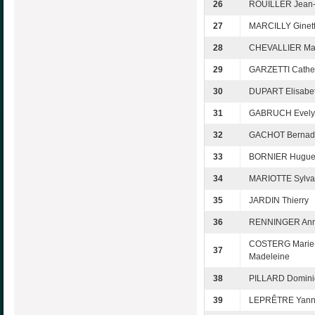
26
ROUILLER Jean-
27
MARCILLY Ginet
28
CHEVALLIER Mar
29
GARZETTI Cathe
30
DUPART Elisabe
31
GABRUCH Evely
32
GACHOT Bernade
33
BORNIER Hugue
34
MARIOTTE Sylva
35
JARDIN Thierry
36
RENNINGER An
COSTERG Marie
37
Madeleine
38
PILLARD Domini
39
LEPRÊTRE Yann