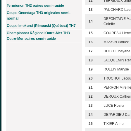
12
TERREAUX Gilbe
Termignon TH2 paires semi-rapide
13
PAUCHARD Lau
Coupe Onondaga TH3 originales semi-
normal
DEFONTAINE Mar
14
Colette
Coupe Imokursi (Rimouski (Québec)) TH7
Championnat Régional Outre-Mer TH3
15
GOUREAU Herv
Outre-Mer paires semi-rapide
16
MASSIN Patrick
17
HUGOT Josyane
18
JACQUEMIN Ré
19
ROLLIN Maryse
20
TRUCHOT Jacqu
21
PERRON Mireill
22
DEROUX Cather
23
LUCE Rosita
24
DEPARDIEU Dan
25
TIXIER Anne