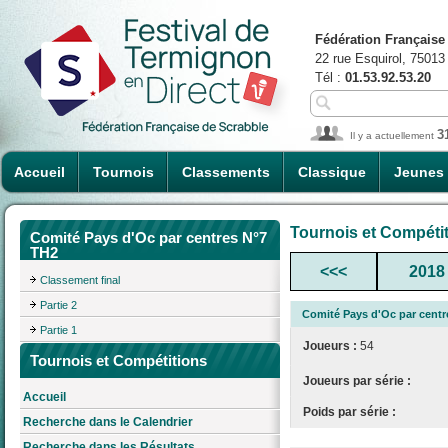
Fédération Française
22 rue Esquirol, 75013
Tél :
01.53.92.53.20
3
Il y a actuellement
Accueil
Tournois
Classements
Classique
Jeunes
Tournois et Compéti
Comité Pays d'Oc par centres N°7
TH2
<<<
2018
Classement final
Partie 2
Comité Pays d'Oc par centr
Partie 1
Joueurs :
54
Tournois et Compétitions
Joueurs par série :
Accueil
Poids par série :
Recherche dans le Calendrier
Recherche dans les Résultats