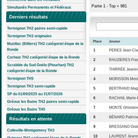
Partie 1 - Top = 981
Simultanés Permanents et Fédéraux
Derniers résultats
Termignon TH2 paires semi-rapide
Termignon TH3 originales
Place
Joueur
Muzillac (Billiers) TH2 catégoriel étape de la
Ronde
1
PERES Jean-Cl
Carhaix TH2 catégoriel étape de la Ronde
2
RAUZIERES Fran
Scrabble du Sud Goëlo (Plourhan) TH2
2
THIRRÉE Jeanin
catégoriel étape de la Ronde
Termignon TH5
4
MORISSON Mon
Termignon TH3 semi-rapide
5
BERTRAND Mag
SP du 01/09/2025 au 31/07/2026
6
RACHAIL Marie-P
Gréoux les Bains TH2 paires semi-rapide
7
MONTE Ghislain
Gréoux les Bains TH5
8
BÉNARD Patrici
Résultats en attente
9
BRESSANO Gisè
Colleville-Montgomery TH3
10
LAURENT Jeani
Quimper TH2 catégoriel étape de la Ronde