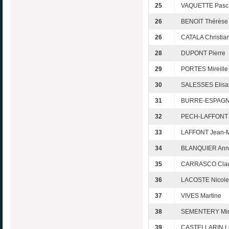
25
VAQUETTE Pasc
26
BENOIT Thérèse
26
CATALA Christia
28
DUPONT Pierre
29
PORTES Mireille
30
SALESSES Elisa
31
BURRE-ESPAGNO
32
PECH-LAFFONT 
33
LAFFONT Jean-
34
BLANQUIER Ann
35
CARRASCO Cla
36
LACOSTE Nicole
37
VIVES Martine
38
SEMENTERY Mic
39
CASTELLARIN Li