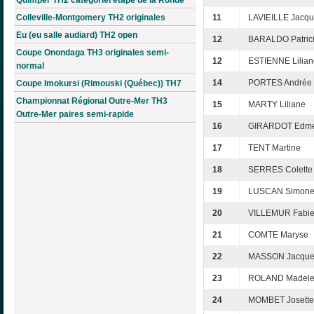
Colleville-Montgomery TH2 originales
11
LAVIEILLE Jacqu
Eu (eu salle audiard) TH2 open
12
BARALDO Patric
Coupe Onondaga TH3 originales semi-
12
ESTIENNE Lilian
normal
14
PORTES Andrée
Coupe Imokursi (Rimouski (Québec)) TH7
Championnat Régional Outre-Mer TH3
15
MARTY Liliane
Outre-Mer paires semi-rapide
16
GIRARDOT Edm
17
TENT Martine
18
SERRES Colette
19
LUSCAN Simon
20
VILLEMUR Fabi
21
COMTE Maryse
22
MASSON Jacque
23
ROLAND Madele
24
MOMBET Josette