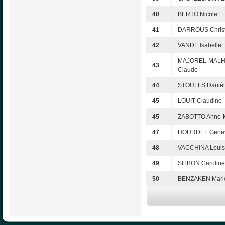
40
BERTO Nicole
41
DARROUS Christ
42
VANDE Isabelle
MAJOREL-MALHA
43
Claude
44
STOUFFS Daniè
45
LOUIT Claudine
45
ZABOTTO Anne-
47
HOURDEL Genev
48
VACCHINA Loui
49
SITBON Caroline
50
BENZAKEN Mari