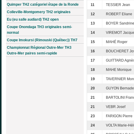
Quimper TH2 catégoriel étape de la Ronde
11
TESSIER Jean
Colleville-Montgomery TH2 originales
12
ROBERT Eliane
Eu (eu salle audiard) TH2 open
13
BOYER Sandrin
Coupe Onondaga TH3 originales semi-
normal
14
VIREMOT Jacque
Coupe Imokursi (Rimouski (Québec)) TH7
15
MAHÉ Roger
Championnat Régional Outre-Mer TH3
16
BOUCHERET Jos
Outre-Mer paires semi-rapide
17
GUITTARD Agnè
18
MAHE Monique
19
TAVERNIER Mon
20
GUYON Bernadet
21
BARTOLINI Fran
21
VEBR Josef
23
FARIGON Pierre
24
VOLTA Marie-Hé