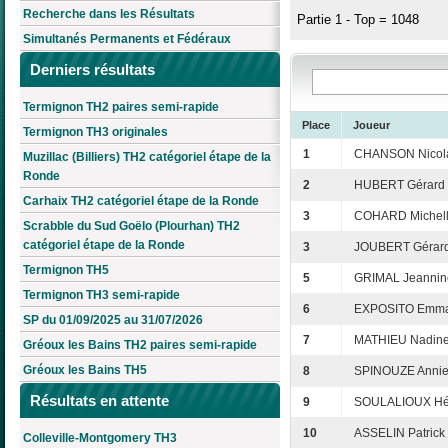
Recherche dans les Résultats
Partie 1 - Top = 1048
Simultanés Permanents et Fédéraux
Derniers résultats
Termignon TH2 paires semi-rapide
Place
Joueur
Termignon TH3 originales
1
CHANSON Nicol
Muzillac (Billiers) TH2 catégoriel étape de la
Ronde
2
HUBERT Gérard
Carhaix TH2 catégoriel étape de la Ronde
3
COHARD Michel
Scrabble du Sud Goëlo (Plourhan) TH2
catégoriel étape de la Ronde
3
JOUBERT Gérar
Termignon TH5
5
GRIMAL Jeannin
Termignon TH3 semi-rapide
6
EXPOSITO Emma
SP du 01/09/2025 au 31/07/2026
7
MATHIEU Nadin
Gréoux les Bains TH2 paires semi-rapide
Gréoux les Bains TH5
8
SPINOUZE Anni
Résultats en attente
9
SOULALIOUX Hé
10
ASSELIN Patrick
Colleville-Montgomery TH3