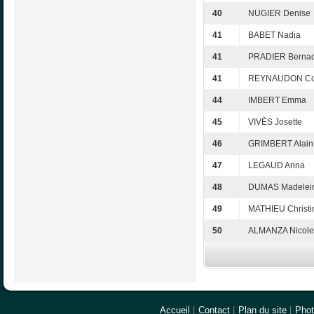
40
NUGIER Denise
41
BABET Nadia
41
PRADIER Bernad
41
REYNAUDON Col
44
IMBERT Emma
45
VIVÈS Josette
46
GRIMBERT Alain
47
LEGAUD Anna
48
DUMAS Madelei
49
MATHIEU Christi
50
ALMANZA Nicole
Accueil
|
Contact
|
Plan du site
|
Pho