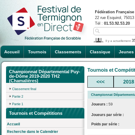
Fédération Française
22 rue Esquirol, 75013
Tél :
01.53.92.53.20
3
Il y a actuellement
Accueil
Tournois
Classements
Classique
Jeunes
Tournois et Compéti
Championnat Départemental Puy-
de-Dôme 2019-2020 TH2
(Chamalières)
<<<
2018
Classement final
Championnat Départementa
Partie 2
Partie 1
Joueurs :
59
Tournois et Compétitions
Joueurs par série :
Poids par série :
Accueil
Recherche dans le Calendrier