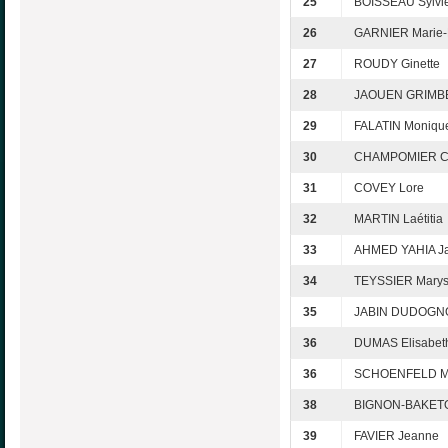
25
BOISSEAU Sylvi
26
GARNIER Marie-
27
ROUDY Ginette
28
JAOUEN GRIMBER
29
FALATIN Moniqu
30
CHAMPOMIER Co
31
COVEY Lore
32
MARTIN Laétitia
33
AHMED YAHIA J
34
TEYSSIER Mary
35
JABIN DUDOGN
36
DUMAS Elisabet
36
SCHOENFELD Ma
38
BIGNON-BAKETO
39
FAVIER Jeanne