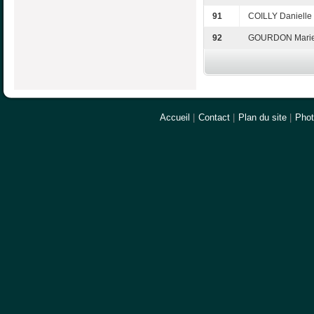
91
COILLY Danielle
92
GOURDON Marie
Accueil
|
Contact
|
Plan du site
|
Pho