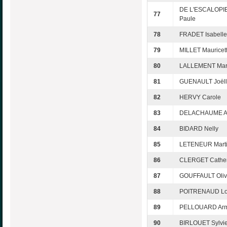
DE L'ESCALOPIE
77
Paule
78
FRADET Isabelle
79
MILLET Mauricet
80
LALLEMENT Mari
81
GUENAULT Joël
82
HERVY Carole
83
DELACHAUME Ar
84
BIDARD Nelly
85
LETENEUR Mart
86
CLERGET Cather
87
GOUFFAULT Oliv
88
POITRENAUD Lo
89
PELLOUARD Arm
90
BIRLOUET Sylvi