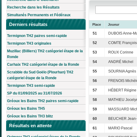
Recherche dans les Résultats
Simultanés Permanents et Fédéraux
Derniers résultats
Place
Joueur
51
DUBOIS Anne-Ma
Termignon TH2 paires semi-rapide
52
COMTE François
Termignon TH3 originales
Muzillac (Billiers) TH2 catégoriel étape de la
53
ROUX Corinne
Ronde
54
ANDRÉ Michel
Carhaix TH2 catégoriel étape de la Ronde
55
SOURNIA Agnès
Scrabble du Sud Goëlo (Plourhan) TH2
catégoriel étape de la Ronde
56
FRENOIS Michèl
Termignon TH3 semi-rapide
57
HÉBERT Régine
SP du 01/09/2025 au 31/07/2026
58
MATHIEU Jocely
Gréoux les Bains TH2 paires semi-rapide
Gréoux les Bains TH5
59
MASSUARD Mich
Gréoux les Bains TH3 blitz
60
BEUCHER Jean-
Résultats en attente
61
MARIO Pascal
Quimper TH2 catégoriel étape de la Ronde