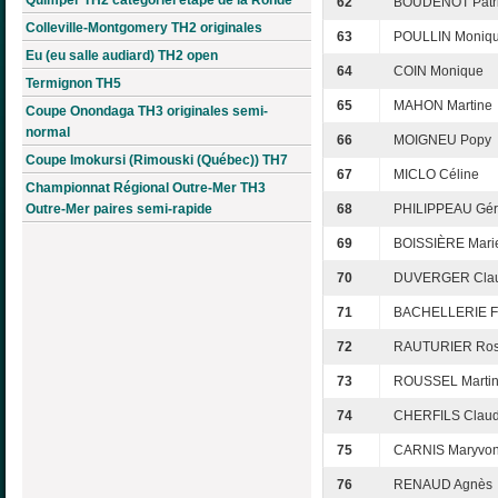
62
BOUDENOT Patr
Colleville-Montgomery TH2 originales
63
POULLIN Moniq
Eu (eu salle audiard) TH2 open
64
COIN Monique
Termignon TH5
65
MAHON Martine
Coupe Onondaga TH3 originales semi-
normal
66
MOIGNEU Popy
Coupe Imokursi (Rimouski (Québec)) TH7
67
MICLO Céline
Championnat Régional Outre-Mer TH3
Outre-Mer paires semi-rapide
68
PHILIPPEAU Gér
69
BOISSIÈRE Mari
70
DUVERGER Clau
71
BACHELLERIE Fr
72
RAUTURIER Ros
73
ROUSSEL Marti
74
CHERFILS Claud
75
CARNIS Maryvo
76
RENAUD Agnès