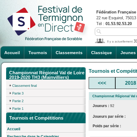
Fédération Française
22 rue Esquirol, 75013
Tél :
01.53.92.53.20
3
Il y a actuellement
Accueil
Tournois
Classements
Classique
Jeunes
Tournois et Compéti
Championnat Régional Val de Loire
2019-2020 TH3 (Mainvilliers)
<<<
2018
Classement final
Partie 3
Championnat Régional Val de
Partie 2
Joueurs :
92
Partie 1
Joueurs par série :
Tournois et Compétitions
Poids par série :
Accueil
Recherche dans le Calendrier