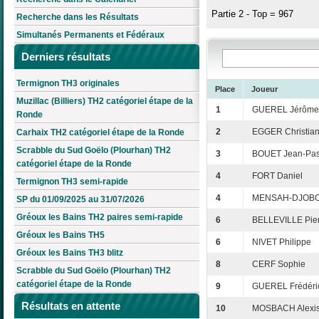
Partie 2 - Top = 967
Recherche dans les Résultats
Simultanés Permanents et Fédéraux
Derniers résultats
Termignon TH3 originales
Place
Joueur
Muzillac (Billiers) TH2 catégoriel étape de la
1
GUEREL Jérôme
Ronde
2
EGGER Christia
Carhaix TH2 catégoriel étape de la Ronde
Scrabble du Sud Goëlo (Plourhan) TH2
3
BOUET Jean-Pas
catégoriel étape de la Ronde
4
FORT Daniel
Termignon TH3 semi-rapide
4
MENSAH-DJOBOK
SP du 01/09/2025 au 31/07/2026
Gréoux les Bains TH2 paires semi-rapide
6
BELLEVILLE Pie
Gréoux les Bains TH5
6
NIVET Philippe
Gréoux les Bains TH3 blitz
8
CERF Sophie
Scrabble du Sud Goëlo (Plourhan) TH2
catégoriel étape de la Ronde
9
GUEREL Frédéri
Résultats en attente
10
MOSBACH Alexi