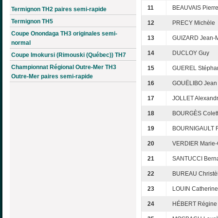
11
BEAUVAIS Pierre
Termignon TH2 paires semi-rapide
Termignon TH5
12
PRECY Michèle
Coupe Onondaga TH3 originales semi-
13
GUIZARD Jean-M
normal
14
DUCLOY Guy
Coupe Imokursi (Rimouski (Québec)) TH7
Championnat Régional Outre-Mer TH3
15
GUEREL Stépha
Outre-Mer paires semi-rapide
16
GOUËLIBO Jean
17
JOLLET Alexand
18
BOURGÈS Colet
19
BOURNIGAULT Fr
20
VERDIER Marie-
21
SANTUCCI Berna
22
BUREAU Christè
23
LOUIN Catherine
24
HÉBERT Régine