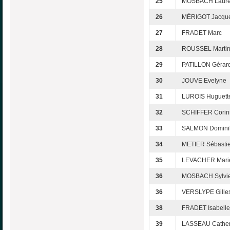
25
MOSBACH Laur
26
MÉRIGOT Jacque
27
FRADET Marc
28
ROUSSEL Marti
29
PATILLON Gérar
30
JOUVE Evelyne
31
LUROIS Huguett
32
SCHIFFER Corin
33
SALMON Domini
34
METIER Sébasti
35
LEVACHER Marie
36
MOSBACH Sylvi
36
VERSLYPE Gille
38
FRADET Isabelle
39
LASSEAU Cather