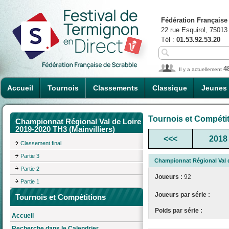
Fédération Française
22 rue Esquirol, 75013
Tél :
01.53.92.53.20
4
Il y a actuellement
Accueil
Tournois
Classements
Classique
Jeunes
Tournois et Compéti
Championnat Régional Val de Loire
2019-2020 TH3 (Mainvilliers)
<<<
2018
Classement final
Partie 3
Championnat Régional Val de
Partie 2
Joueurs :
92
Partie 1
Joueurs par série :
Tournois et Compétitions
Poids par série :
Accueil
Recherche dans le Calendrier