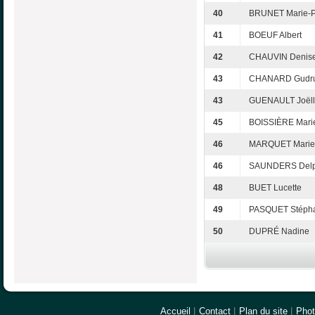
40
BRUNET Marie-P
41
BOEUF Albert
42
CHAUVIN Denis
43
CHANARD Gudr
43
GUENAULT Joël
45
BOISSIÈRE Mari
46
MARQUET Marie-
46
SAUNDERS Delp
48
BUET Lucette
49
PASQUET Stéph
50
DUPRÉ Nadine
Accueil
|
Contact
|
Plan du site
|
Pho