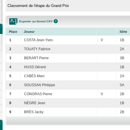
Classement de l'étape du Grand Prix
Exporter au format CSV
Place
Joueur
Série
1
COSTA Jean-Yves
V
1B
2
TOUATY Fabrice
2A
3
BERART Pierre
3B
4
HUSS Gérard
1B
5
CABÈS Marc
2A
6
SOUSSAN Philippe
5A
7
CONGRAS Pierre
V
2B
8
NÈGRE Jean
1B
9
BRÈS Jacky
2B