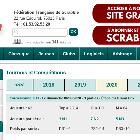
Fédération Française de Scrabble
22 rue Esquirol, 75013 Paris
Tél :
01.53.92.53.20
341
Il y a actuellement
visiteurs
Classique
Jeunes
Clubs
Logiciels
Arbitrage
Tournois et Compétitions
<<<
2018
2019
2020
Carcassonne TH3
- Le dimanche 06/09/2020 - 3 parties - Étape du Grand Prix
Joueurs :
42
Top =
2814
CI
=
1.0
M =
84
Joueurs par série :
3 N1
7 N2
5 N3
Poids par série :
PS1=6
PS2=14
PS3=10