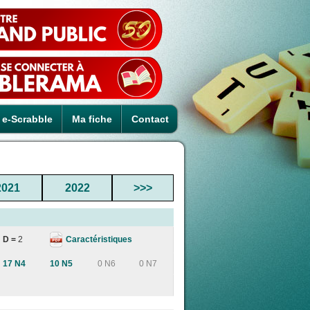
e-Scrabble
Ma fiche
Contact
2021
2022
>>>
Caractéristiques
D =
2
17 N4
10 N5
0 N6
0 N7