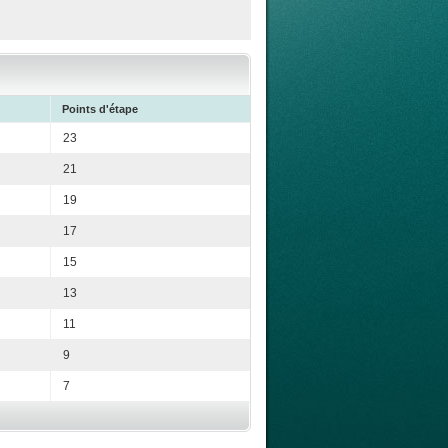
Points d'étape
23
21
19
17
15
13
11
9
7