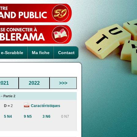
e-Scrabble
Ma fiche
Contact
2021
2022
>>>
 - Partie 2
Caractéristiques
D =
2
5 N4
9 N5
3 N6
0 N7