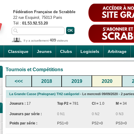
Fédération Française de Scrabble
22 rue Esquirol, 75013 Paris
Tél :
01.53.92.53.20
409
Il y a actuellement
visiteurs
Classique
Jeunes
Clubs
Logiciels
Arbitrage
Tournois et Compétitions
<<<
2018
2019
2020
La Grande Casse (Pralognan) TH2 catégoriel
- Le mercredi 09/09/2020 - 2 parties
Joueurs :
17
Top P2 =
781
CI
=
1.0
M =
34
Joueurs par série :
0 N1
0 N2
0 N3
Poids par série :
PS1=0
PS2=0
PS3=0