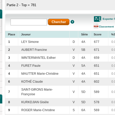
Partie 2 - Top = 781
Exporter
Classement
Place
Joueur
Série
Score
%
1
LEY Simone
D
4A
677
0.
2
AUBERT Francine
V
5B
671
0.
3
WINTERMANTEL Esther
D
4A
659
0.
4
FURET Paule
V
5A
651
0.
4
MAUTTER Marie-Christine
V
4A
651
0.
6
KOTHÉ Claude
V
4A
602
0.
SAINT-GIRONS Marie-
7
V
5D
589
0.
Françoise
8
KURKDJIAN Gisèle
V
5D
578
0.
9
ROGER Marie-Christine
S
6A
569
0.