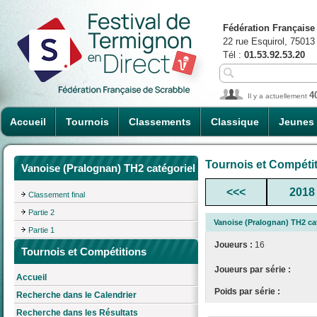
Fédération Française
22 rue Esquirol, 75013
Tél :
01.53.92.53.20
4
Il y a actuellement
Accueil
Tournois
Classements
Classique
Jeunes
Tournois et Compéti
Vanoise (Pralognan) TH2 catégoriel
<<<
2018
Classement final
Partie 2
Vanoise (Pralognan) TH2 ca
Partie 1
Joueurs :
16
Tournois et Compétitions
Joueurs par série :
Accueil
Poids par série :
Recherche dans le Calendrier
Recherche dans les Résultats