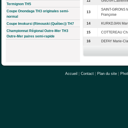
12
GNUVA Catherin
Termignon TH5
SAINT-GIRONS M
Coupe Onondaga TH3 originales semi-
13
Françoise
normal
14
KURKDJIAN Mar
Coupe Imokursi (Rimouski (Québec)) TH7
Championnat Régional Outre-Mer TH3
15
COTTEREAU Chri
Outre-Mer paires semi-rapide
16
DEFAY Marie-Cl
Accueil
|
Contact
|
Plan du site
|
Pho