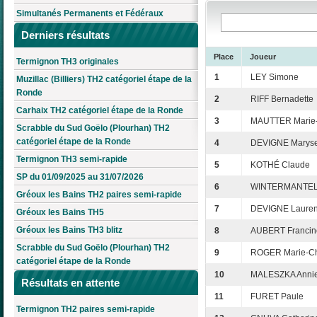
Simultanés Permanents et Fédéraux
Derniers résultats
Place
Joueur
Termignon TH3 originales
1
LEY Simone
Muzillac (Billiers) TH2 catégoriel étape de la
Ronde
2
RIFF Bernadette
Carhaix TH2 catégoriel étape de la Ronde
3
MAUTTER Marie-
Scrabble du Sud Goëlo (Plourhan) TH2
catégoriel étape de la Ronde
4
DEVIGNE Marys
Termignon TH3 semi-rapide
5
KOTHÉ Claude
SP du 01/09/2025 au 31/07/2026
6
WINTERMANTEL 
Gréoux les Bains TH2 paires semi-rapide
7
DEVIGNE Lauren
Gréoux les Bains TH5
Gréoux les Bains TH3 blitz
8
AUBERT Francin
Scrabble du Sud Goëlo (Plourhan) TH2
9
ROGER Marie-Chr
catégoriel étape de la Ronde
10
MALESZKA Anni
Résultats en attente
11
FURET Paule
Termignon TH2 paires semi-rapide