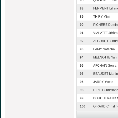
85
QUENNET Elisab
88
FERMENT Lilian
89
THIRY Mimi
90
PICHERE Domin
91
VIALATTE Jérôm
92
ALGUACIL Christ
93
LAMY Natacha
94
MELNOTTE Yan
95
AFCHAIN Sonia
96
BEAUDET Marti
96
JARRY Yvette
98
HIRTH Christian
99
BOUCHERAND Ma
100
GIRARD Christin