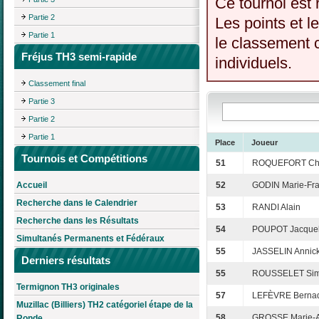
Ce tournoi est 
Partie 2
Les points et l
Partie 1
le classement c
Fréjus TH3 semi-rapide
individuels.
Classement final
Partie 3
Partie 2
Partie 1
Place
Joueur
Tournois et Compétitions
51
ROQUEFORT Chr
Accueil
52
GODIN Marie-Fra
Recherche dans le Calendrier
53
RANDI Alain
Recherche dans les Résultats
54
POUPOT Jacquel
Simultanés Permanents et Fédéraux
55
JASSELIN Annic
Derniers résultats
55
ROUSSELET Si
Termignon TH3 originales
57
LEFÈVRE Bernad
Muzillac (Billiers) TH2 catégoriel étape de la
58
GROSSE Marie-
Ronde