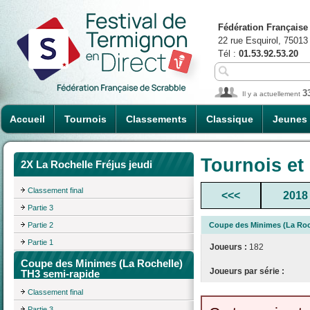
Fédération Française
22 rue Esquirol, 75013
Tél :
01.53.92.53.20
3
Il y a actuellement
Accueil
Tournois
Classements
Classique
Jeunes
Tournois et
2X La Rochelle Fréjus jeudi
Classement final
<<<
2018
Partie 3
Partie 2
Coupe des Minimes (La Roc
Partie 1
Joueurs :
182
Coupe des Minimes (La Rochelle)
Joueurs par série :
TH3 semi-rapide
Classement final
Partie 3