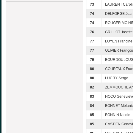
73
LAURENT Caroli
74
DELFORGE Jea
74
ROUGER MOINIE
76
GRILLOT Josette
77
LOYEN Francine
77
OLIVIER Françoi
79
BOURDOULOUS 
80
COURTAUX Fran
80
LUCRY Serge
82
ZEMMOUCHE An
83
HOCQ Genevièv
84
BONNET Mélani
85
BONNIN Nicole
85
CASTIEN Genevi