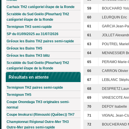
Carhaix TH2 catégoriel étape de la Ronde
59
BOUCHARD Yol
Scrabble du Sud Goëlo (Plourhan) TH2
60
LEURQUIN Eric
catégoriel étape de la Ronde
61
GARCIA Jean-Pa
Termignon TH3 semi-rapide
SP du 01/09/2025 au 31/07/2026
61
JOLLET Alexand
Gréoux les Bains TH2 paires semi-rapide
63
POUTREL Mariel
Gréoux les Bains TH5
64
MENNESSIER Bri
Gréoux les Bains TH3 blitz
65
PERAMO Marie-C
Scrabble du Sud Goëlo (Plourhan) TH2
catégoriel étape de la Ronde
66
CARRON Olivier
Résultats en attente
67
LEBLANC Stéph
Termignon TH2 paires semi-rapide
68
DESPRETZ Laur
Termignon TH5
69
VANESCOTE Ann
Coupe Onondaga TH3 originales semi-
70
DEFOY Isabelle
normal
Coupe Imokursi (Rimouski (Québec)) TH7
71
VIGNAL Jean-Cl
Championnat Régional Outre-Mer TH3
72
BOUCHERAND M
Outre-Mer paires semi-rapide