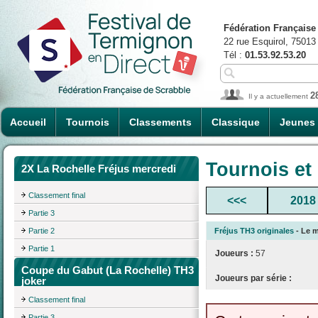
Fédération Française
22 rue Esquirol, 75013
Tél :
01.53.92.53.20
2
Il y a actuellement
Accueil
Tournois
Classements
Classique
Jeunes
Tournois et
2X La Rochelle Fréjus mercredi
Classement final
<<<
2018
Partie 3
Partie 2
Fréjus TH3 originales
- Le m
Partie 1
Joueurs :
57
Coupe du Gabut (La Rochelle) TH3
Joueurs par série :
joker
Classement final
Partie 3