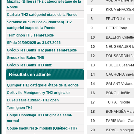
6
VOLTA Marie-Hé
Muzillac (Billiers) TH2 catégoriel étape de la
Ronde
7
KRUMENACKER C
Carhaix TH2 catégoriel étape de la Ronde
8
FRUTIG Julien
Scrabble du Sud Goëlo (Plourhan) TH2
catégoriel étape de la Ronde
9
DETRE Tony
Termignon TH3 semi-rapide
10
BALERIN Colette
SP du 01/09/2025 au 31/07/2026
10
NEUGEBAUER M
Gréoux les Bains TH2 paires semi-rapide
12
POUSSARDIN Ja
Gréoux les Bains TH5
Gréoux les Bains TH3 blitz
13
HULEUX Jean-M
Résultats en attente
14
CACHON Anne-M
14
GALANT Viviane
Quimper TH2 catégoriel étape de la Ronde
Colleville-Montgomery TH2 originales
16
BONOLI Joëlle
Eu (eu salle audiard) TH2 open
17
TURIAF Nicole
Termignon TH5
18
BONANSÉA Mar
Coupe Onondaga TH3 originales semi-
normal
19
PARIS Marie-Cl
Coupe Imokursi (Rimouski (Québec)) TH7
20
ISRAEL Monique