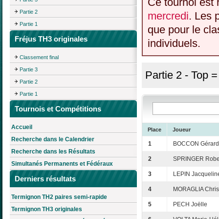
Ce tournoi est 
Partie 2
mercredi
. Les 
Partie 1
que pour le cl
Fréjus TH3 originales
individuels.
Classement final
Partie 3
Partie 2 - Top 
Partie 2
Partie 1
Tournois et Compétitions
Accueil
Place
Joueur
Recherche dans le Calendrier
1
BOCCON Gérard
Recherche dans les Résultats
2
SPRINGER Robe
Simultanés Permanents et Fédéraux
3
LEPIN Jacquelin
Derniers résultats
4
MORAGLIA Chris
Termignon TH2 paires semi-rapide
5
PECH Joëlle
Termignon TH3 originales