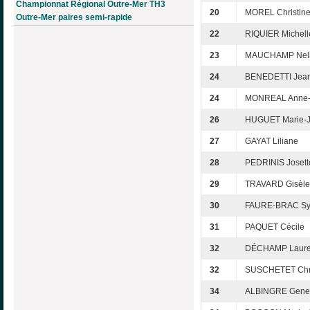
Championnat Régional Outre-Mer TH3
20
MOREL Christin
Outre-Mer paires semi-rapide
22
RIQUIER Michell
23
MAUCHAMP Nel
24
BENEDETTI Jean
24
MONREAL Anne-
26
HUGUET Marie-
27
GAYAT Liliane
28
PEDRINIS Josett
29
TRAVARD Gisèle
30
FAURE-BRAC Syl
31
PAQUET Cécile
32
DÉCHAMP Laur
32
SUSCHETET Chri
34
ALBINGRE Gene