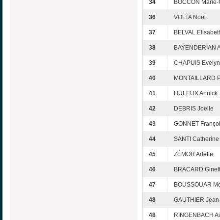
34
BOCCON Marie-G
36
VOLTA Noël
37
BELVAL Elisabet
38
BAYENDERIAN A
39
CHAPUIS Evely
40
MONTAILLARD Pa
41
HULEUX Annick
42
DEBRIS Joëlle
43
GONNET Franço
44
SANTI Catherine
45
ZÉMOR Arlette
46
BRACARD Ginet
47
BOUSSOUAR Mo
48
GAUTHIER Jean-
48
RINGENBACH A