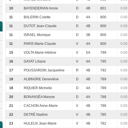
10
BAYENDERIAN Annie
D
4B
801
0.00
11
BALERIN Colette
D
4A
800
0.00
11
DUTOT Jean-Claude
D
4B
800
0.00
11
ISRAEL Monique
D
3B
800
0.00
11
PARIS Marie-Claude
V
4A
800
0.00
15
VOLTA Marie-Hélène
V
5A
799
0.00
16
GAYAT Liliane
V
4A
795
0.00
17
POUSSARDIN Jacqueline
R
4B
792
0.00
18
ALBINGRE Geneviève
D
4B
789
0.00
18
RIQUIER Michelle
D
4A
789
0.00
20
BONANSÉA Maryse
D
4A
788
0.00
21
CACHON Anne-Marie
V
4B
786
0.00
22
DETRÉ Nadine
V
4B
785
0.00
23
HULEUX Jean-Marie
V
4B
782
0.00