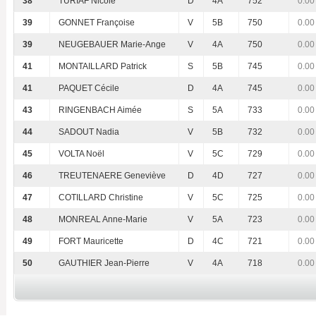
38
TURIAF Nicole
D
4A
752
0.00
39
GONNET Françoise
V
5B
750
0.00
39
NEUGEBAUER Marie-Ange
V
4A
750
0.00
41
MONTAILLARD Patrick
S
5B
745
0.00
41
PAQUET Cécile
D
4A
745
0.00
43
RINGENBACH Aimée
S
5A
733
0.00
44
SADOUT Nadia
V
5B
732
0.00
45
VOLTA Noël
V
5C
729
0.00
46
TREUTENAERE Geneviève
D
4D
727
0.00
47
COTILLARD Christine
V
5C
725
0.00
48
MONREAL Anne-Marie
V
5A
723
0.00
49
FORT Mauricette
D
4C
721
0.00
50
GAUTHIER Jean-Pierre
V
4A
718
0.00