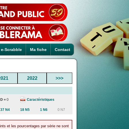
e-Scrabble
Ma fiche
Contact
2021
2022
>>>
Caractéristiques
D =
0
37 N4
18 N5
1 N6
0 N7
ints et les pourcentages par série ne sont