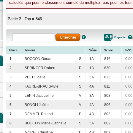
calculés que pour le classement cumulé du multiplex, pas pour les tourn
Partie 2 - Top = 846
Exporter
Place
Joueur
Série
Score
%S1
1
BOCCON Gérard
S
1A
846
0.00
2
SPRINGER Robert
D
1B
830
0.00
3
PECH Joëlle
S
3A
823
0.00
4
FAURE-BRAC Sylvie
S
4A
811
0.00
5
LEPIN Jacqueline
V
3A
808
0.00
6
BONOLI Joëlle
V
4A
806
0.00
7
DEMMEL Roland
D
4B
803
0.00
8
BOCCON Marie-Gabrielle
S
5A
802
0.00
8
MOREL Christine
D
4B
802
0.00