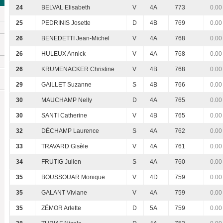
24
BELVAL Elisabeth
V
4A
773
0.00
25
PEDRINIS Josette
D
4B
769
0.00
26
BENEDETTI Jean-Michel
V
4A
768
0.00
26
HULEUX Annick
V
4A
768
0.00
26
KRUMENACKER Christine
V
4B
768
0.00
29
GAILLET Suzanne
S
4B
766
0.00
30
MAUCHAMP Nelly
D
4A
765
0.00
30
SANTI Catherine
V
4B
765
0.00
32
DÉCHAMP Laurence
S
4A
762
0.00
33
TRAVARD Gisèle
V
4A
761
0.00
34
FRUTIG Julien
S
4A
760
0.00
35
BOUSSOUAR Monique
V
4D
759
0.00
35
GALANT Viviane
V
4A
759
0.00
35
ZÉMOR Arlette
D
5A
759
0.00