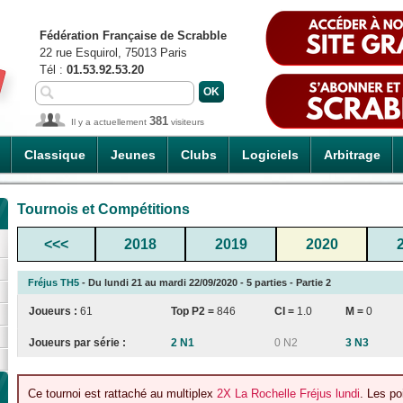
Fédération Française de Scrabble
22 rue Esquirol, 75013 Paris
Tél :
01.53.92.53.20
381
Il y a actuellement
visiteurs
Classique
Jeunes
Clubs
Logiciels
Arbitrage
Tournois et Compétitions
<<<
2018
2019
2020
Fréjus TH5
- Du lundi 21 au mardi 22/09/2020 - 5 parties - Partie 2
Joueurs :
61
Top P2 =
846
CI
=
1.0
M =
0
Joueurs par série :
2 N1
0 N2
3 N3
Ce tournoi est rattaché au multiplex
2X La Rochelle Fréjus lundi
. Les po