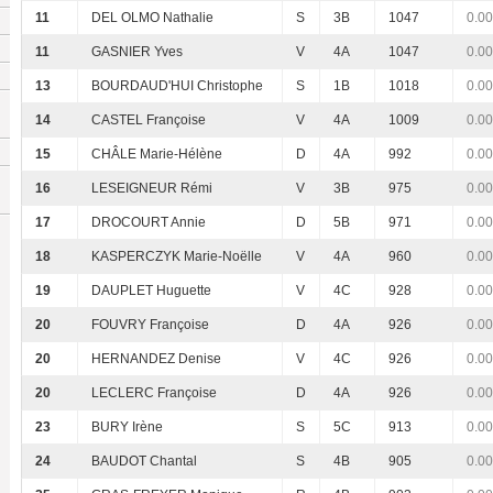
11
DEL OLMO Nathalie
S
3B
1047
0.00
11
GASNIER Yves
V
4A
1047
0.00
13
BOURDAUD'HUI Christophe
S
1B
1018
0.00
14
CASTEL Françoise
V
4A
1009
0.00
15
CHÂLE Marie-Hélène
D
4A
992
0.00
16
LESEIGNEUR Rémi
V
3B
975
0.00
17
DROCOURT Annie
D
5B
971
0.00
18
KASPERCZYK Marie-Noëlle
V
4A
960
0.00
19
DAUPLET Huguette
V
4C
928
0.00
20
FOUVRY Françoise
D
4A
926
0.00
20
HERNANDEZ Denise
V
4C
926
0.00
20
LECLERC Françoise
D
4A
926
0.00
23
BURY Irène
S
5C
913
0.00
24
BAUDOT Chantal
S
4B
905
0.00