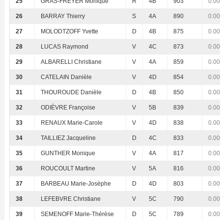
25
GRAS-FREYER Monique
R
4B
903
0.00
26
BARRAY Thierry
S
4A
890
0.00
27
MOLODTZOFF Yvette
D
4B
875
0.00
28
LUCAS Raymond
V
4C
873
0.00
29
ALBARELLI Christiane
V
4A
859
0.00
30
CATELAIN Danièle
V
4D
854
0.00
31
THOUROUDE Danièle
D
4B
850
0.00
32
ODIÈVRE Françoise
V
5B
839
0.00
33
RENAUX Marie-Carole
V
4D
838
0.00
34
TAILLIEZ Jacqueline
D
4C
833
0.00
35
GUNTHER Monique
V
4A
817
0.00
36
ROUCOULT Martine
V
5A
816
0.00
37
BARBEAU Marie-Josèphe
D
4D
803
0.00
38
LEFEBVRE Christiane
V
5C
790
0.00
39
SEMENOFF Marie-Thérèse
D
5C
789
0.00