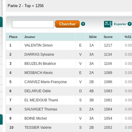
Partie 2 - Top = 1256
Exporter
Place
Joueur
Série
Score
%S1
1
VALENTIN Simon
E
1A
1217
0.00
2
DARRAS Sylvaine
V
3A
1134
0.00
3
BEUZELIN Béatrice
V
3A
1104
0.00
4
MOSBACH Alexis
E
2A
1089
0.00
5
CANIVEZ Marie-Françoise
V
2B
1086
0.00
6
DELARUE Odile
D
4B
1083
0.00
7
EL MEJDOUB Thami
S
3B
1081
0.00
8
SAUVAGET Thomas
S
2A
1064
0.00
9
BOINE Michel
V
3A
1054
0.00
10
TESSIER Valérie
S
2B
1052
0.00