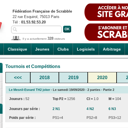
Fédération Française de Scrabble
22 rue Esquirol, 75013 Paris
Tél :
01.53.92.53.20
328
Il y a actuellement
visiteurs
Classique
Jeunes
Clubs
Logiciels
Arbitrage
Tournois et Compétitions
<<<
2018
2019
2020
Le Mesnil-Esnard TH2 joker
- Le samedi 19/09/2020 - 2 parties - Partie 2
Joueurs :
52
Top P2 =
1256
CI
=
1.0
M =
104
Joueurs par série :
2 N1
4 N2
6 N3
Poids par série :
PS1=4
PS2=8
PS3=12