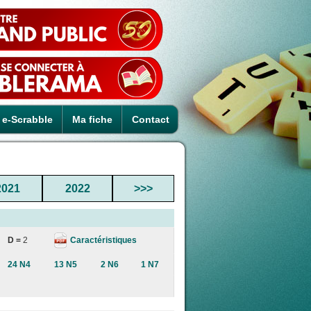
e-Scrabble
Ma fiche
Contact
2021
2022
>>>
Caractéristiques
D =
2
24 N4
13 N5
2 N6
1 N7