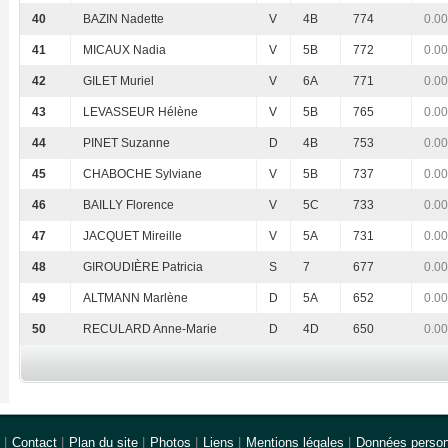
40
BAZIN Nadette
V
4B
774
0.00
41
MICAUX Nadia
V
5B
772
0.00
42
GILET Muriel
V
6A
771
0.00
43
LEVASSEUR Hélène
V
5B
765
0.00
44
PINET Suzanne
D
4B
753
0.00
45
CHABOCHE Sylviane
V
5B
737
0.00
46
BAILLY Florence
V
5C
733
0.00
47
JACQUET Mireille
V
5A
731
0.00
48
GIROUDIÈRE Patricia
S
7
677
0.00
49
ALTMANN Marlène
D
5A
652
0.00
50
RECULARD Anne-Marie
D
4D
650
0.00
|
Contact
|
Plan du site
|
Photos
|
Liens
|
Mentions légales
|
Données person