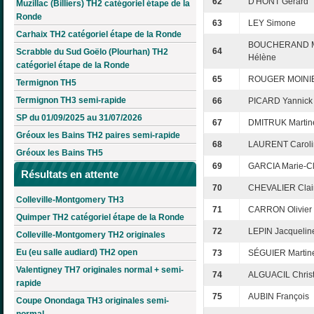
62
D'HONT Gérard
Muzillac (Billiers) TH2 catégoriel étape de la
Ronde
63
LEY Simone
Carhaix TH2 catégoriel étape de la Ronde
BOUCHERAND M
64
Scrabble du Sud Goëlo (Plourhan) TH2
Hélène
catégoriel étape de la Ronde
65
ROUGER MOINIE
Termignon TH5
Termignon TH3 semi-rapide
66
PICARD Yannick
SP du 01/09/2025 au 31/07/2026
67
DMITRUK Martin
Gréoux les Bains TH2 paires semi-rapide
68
LAURENT Caroli
Gréoux les Bains TH5
69
GARCIA Marie-C
Résultats en attente
70
CHEVALIER Clai
Colleville-Montgomery TH3
71
CARRON Olivier
Quimper TH2 catégoriel étape de la Ronde
72
LEPIN Jacquelin
Colleville-Montgomery TH2 originales
Eu (eu salle audiard) TH2 open
73
SÉGUIER Martin
Valentigney TH7 originales normal + semi-
74
ALGUACIL Christ
rapide
75
AUBIN François
Coupe Onondaga TH3 originales semi-