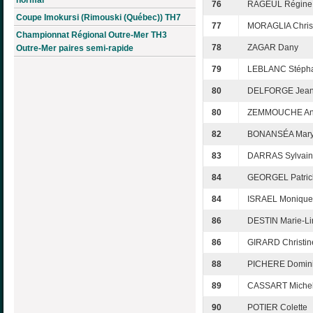
normal
76
RAGEUL Régine
Coupe Imokursi (Rimouski (Québec)) TH7
77
MORAGLIA Chris
Championnat Régional Outre-Mer TH3
78
ZAGAR Dany
Outre-Mer paires semi-rapide
79
LEBLANC Stéph
80
DELFORGE Jea
80
ZEMMOUCHE An
82
BONANSÉA Mar
83
DARRAS Sylvai
84
GEORGEL Patric
84
ISRAEL Monique
86
DESTIN Marie-Li
86
GIRARD Christin
88
PICHERE Domin
89
CASSART Michel
90
POTIER Colette