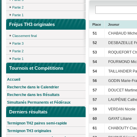
Partie 2
Partie 1
Fréjus TH3 originales
Place
Joueur
51
CHABAUD Miche
Classement final
52
DESBAZEILLE Fr
Partie 3
Partie 2
53
ROQUEFORT Chr
Partie 1
54
FOURMOND Mic
Tournois et Compétitions
54
TAILLANDIER Pa
Accueil
56
GODIN Marie-Fra
Recherche dans le Calendrier
57
DOUCET Martin
Recherche dans les Résultats
57
LAUPÉNIE Cathe
Simultanés Permanents et Fédéraux
59
VERDAN Nicole
Derniers résultats
60
GAYAT Liliane
Termignon TH2 paires semi-rapide
61
CHABOUTY Clau
Termignon TH3 originales