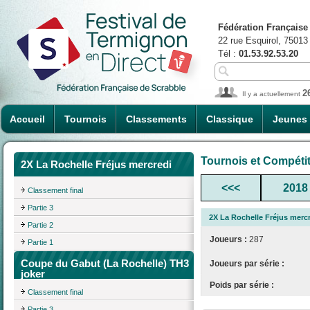
Fédération Française
22 rue Esquirol, 75013
Tél :
01.53.92.53.20
2
Il y a actuellement
Accueil
Tournois
Classements
Classique
Jeunes
Tournois et Compéti
2X La Rochelle Fréjus mercredi
<<<
2018
Classement final
Partie 3
2X La Rochelle Fréjus merc
Partie 2
Joueurs :
287
Partie 1
Coupe du Gabut (La Rochelle) TH3
Joueurs par série :
joker
Poids par série :
Classement final
Partie 3