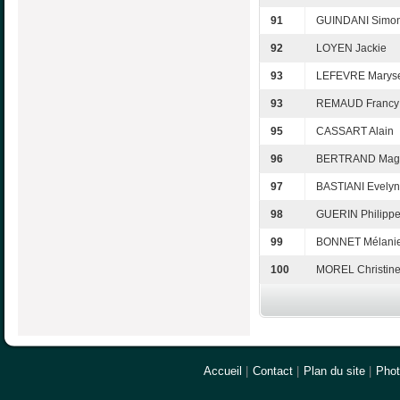
91
GUINDANI Simo
92
LOYEN Jackie
93
LEFEVRE Marys
93
REMAUD Francy
95
CASSART Alain
96
BERTRAND Mag
97
BASTIANI Evely
98
GUERIN Philipp
99
BONNET Mélani
100
MOREL Christin
Accueil
|
Contact
|
Plan du site
|
Pho