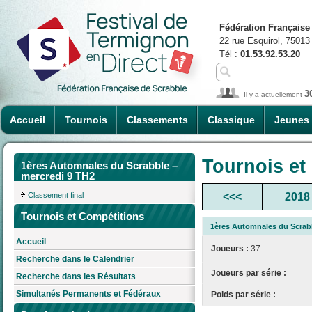
Fédération Française
22 rue Esquirol, 75013
Tél :
01.53.92.53.20
3
Il y a actuellement
Accueil
Tournois
Classements
Classique
Jeunes
Tournois et
1ères Automnales du Scrabble –
mercredi 9 TH2
Classement final
<<<
2018
Tournois et Compétitions
1ères Automnales du Scrabb
Accueil
Joueurs :
37
Recherche dans le Calendrier
Joueurs par série :
Recherche dans les Résultats
Simultanés Permanents et Fédéraux
Poids par série :