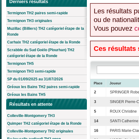
Derniers résultats
Les résultats p
Termignon TH2 paires semi-rapide
ou de nationali
Termignon TH3 originales
Vous pouvez
c
Muzillac (Billiers) TH2 catégoriel étape de la
Ronde
Carhaix TH2 catégoriel étape de la Ronde
Ces résultats
Scrabble du Sud Goëlo (Plourhan) TH2
catégoriel étape de la Ronde
Termignon TH5
Termignon TH3 semi-rapide
SP du 01/09/2025 au 31/07/2026
Place
Joueur
Gréoux les Bains TH2 paires semi-rapide
2
SPRINGER Robe
Gréoux les Bains TH5
3
SINGER Pierre-
Résultats en attente
5
ROUX Christine
Colleville-Montgomery TH3
14
SANTI Catherine
Quimper TH2 catégoriel étape de la Ronde
16
PARIS Marie-Cl
Colleville-Montgomery TH2 originales
Eu (eu salle audiard) TH2 open