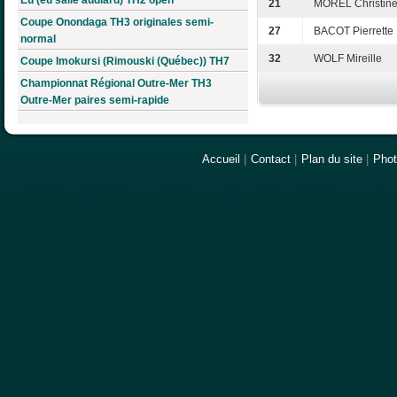
21
MOREL Christin
Coupe Onondaga TH3 originales semi-
27
BACOT Pierrette
normal
32
WOLF Mireille
Coupe Imokursi (Rimouski (Québec)) TH7
Championnat Régional Outre-Mer TH3
Outre-Mer paires semi-rapide
Accueil
|
Contact
|
Plan du site
|
Pho