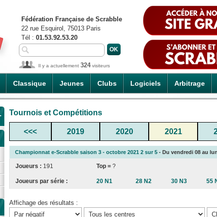
Fédération Française de Scrabble
22 rue Esquirol, 75013 Paris
Tél :
01.53.92.53.20
324
Il y a actuellement
visiteurs
Classique
Jeunes
Clubs
Logiciels
Arbitrage
Tournois et Compétitions
-
<<<
2019
2020
2021
Championnat e-Scrabble saison 3 - octobre 2021 2 sur 5
- Du vendredi 08 au lun
Joueurs :
191
Top =
?
Joueurs par série :
20 N1
28 N2
30 N3
55 
Affichage des résultats :