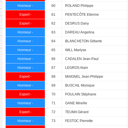
Honneur -
60
ROLAND Philippe
Expert -
61
PENTECÔTE Etienne
Expert -
62
DESRUS Dany
Honneur -
63
DAREAU Angelina
Honneur -
64
BLANCHETON Gilberte
Honneur -
65
WILL Marlyse
Honneur -
66
CADALEN Jean-Paul
Honneur -
67
LEGROS Alain
Expert -
68
MAIGNEL Jean-Philippe
Honneur -
69
BUSCAIL Monique
Expert -
70
POULAIN Stéphane
Honneur -
71
GANE Mireille
Expert -
72
TEUMA Gérard
Honneur -
73
FESTOC Pierrette