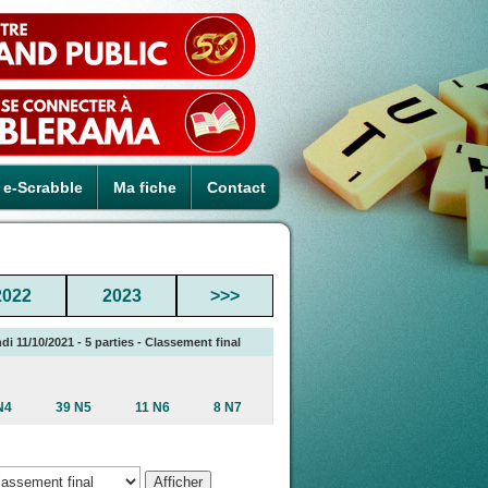
e-Scrabble
Ma fiche
Contact
2022
2023
>>>
di 11/10/2021 - 5 parties - Classement final
N4
39 N5
11 N6
8 N7