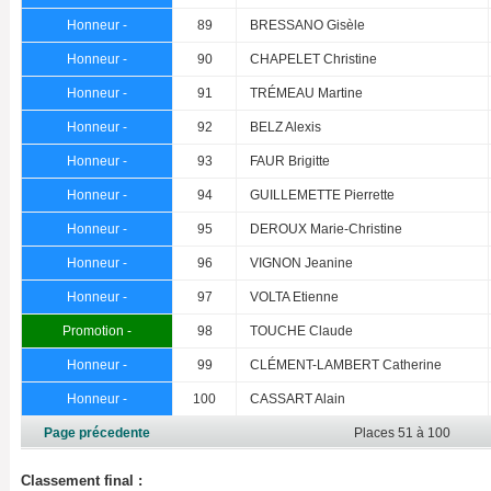
Honneur -
89
BRESSANO Gisèle
Honneur -
90
CHAPELET Christine
Honneur -
91
TRÉMEAU Martine
Honneur -
92
BELZ Alexis
Honneur -
93
FAUR Brigitte
Honneur -
94
GUILLEMETTE Pierrette
Honneur -
95
DEROUX Marie-Christine
Honneur -
96
VIGNON Jeanine
Honneur -
97
VOLTA Etienne
Promotion -
98
TOUCHE Claude
Honneur -
99
CLÉMENT-LAMBERT Catherine
Honneur -
100
CASSART Alain
Page précedente
Places 51 à 100
Classement final :