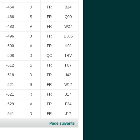
-464
D
FR
B24
-466
S
FR
Q09
-483
V
FR
W27
-496
J
FR
DJ05
-500
V
FR
H01
-508
D
QC
TRV
-512
S
FR
F07
-518
D
FR
J42
-521
S
FR
W17
-521
R
FR
J17
-529
V
FR
F24
-541
D
FR
J17
Page suivante