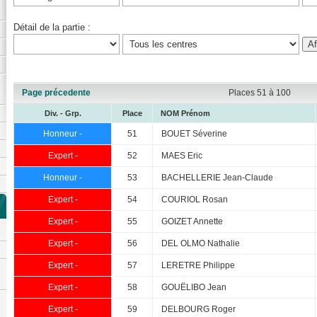
Détail de la partie :
Page précedente
Places 51 à 100
Div. - Grp.
Place
NOM Prénom
Honneur -
51
BOUET Séverine
Expert -
52
MAES Eric
Honneur -
53
BACHELLERIE Jean-Claude
Expert -
54
COURIOL Rosan
Expert -
55
GOIZET Annette
Expert -
56
DEL OLMO Nathalie
Expert -
57
LERETRE Philippe
Expert -
58
GOUËLIBO Jean
Expert -
59
DELBOURG Roger