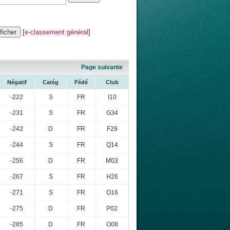
[
e-classement général
]
Page suivante
Négatif
Catég
Fédé
Club
-222
S
FR
I10
-231
S
FR
G34
-242
D
FR
F29
-244
S
FR
Q14
-256
D
FR
M03
-267
S
FR
H26
-271
S
FR
O16
-275
D
FR
P02
-285
D
FR
O08