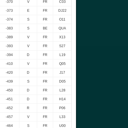
-370
V
FR
C03
-373
E
FR
DJ22
-374
S
FR
O11
-383
S
BE
QUA
-389
V
FR
X13
-393
V
FR
S27
-394
D
FR
L19
-410
V
FR
Q05
-420
D
FR
J17
-439
S
FR
D05
-450
D
FR
L28
-451
D
FR
H14
-452
R
FR
P06
-457
V
FR
L33
-464
S
FR
U00