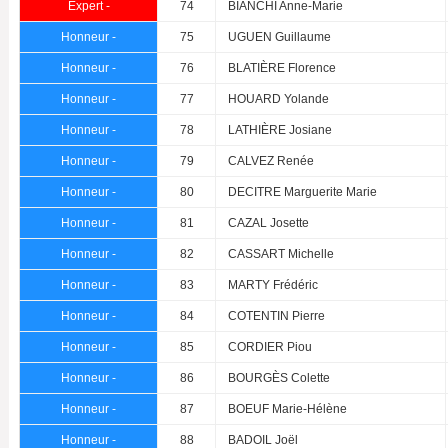
Expert -
74
BIANCHI Anne-Marie
Honneur -
75
UGUEN Guillaume
Honneur -
76
BLATIÈRE Florence
Honneur -
77
HOUARD Yolande
Honneur -
78
LATHIÈRE Josiane
Honneur -
79
CALVEZ Renée
Honneur -
80
DECITRE Marguerite Marie
Honneur -
81
CAZAL Josette
Honneur -
82
CASSART Michelle
Honneur -
83
MARTY Frédéric
Honneur -
84
COTENTIN Pierre
Honneur -
85
CORDIER Piou
Honneur -
86
BOURGÈS Colette
Honneur -
87
BOEUF Marie-Hélène
Honneur -
88
BADOIL Joël