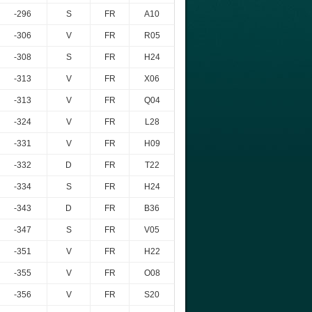
-296
S
FR
A10
-306
V
FR
R05
-308
S
FR
H24
-313
V
FR
X06
-313
V
FR
Q04
-324
V
FR
L28
-331
V
FR
H09
-332
D
FR
T22
-334
S
FR
H24
-343
D
FR
B36
-347
S
FR
V05
-351
V
FR
H22
-355
V
FR
O08
-356
V
FR
S20