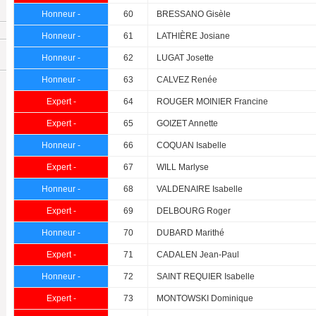
Honneur -
60
BRESSANO Gisèle
Honneur -
61
LATHIÈRE Josiane
Honneur -
62
LUGAT Josette
Honneur -
63
CALVEZ Renée
Expert -
64
ROUGER MOINIER Francine
Expert -
65
GOIZET Annette
Honneur -
66
COQUAN Isabelle
Expert -
67
WILL Marlyse
Honneur -
68
VALDENAIRE Isabelle
Expert -
69
DELBOURG Roger
Honneur -
70
DUBARD Marithé
Expert -
71
CADALEN Jean-Paul
Honneur -
72
SAINT REQUIER Isabelle
Expert -
73
MONTOWSKI Dominique