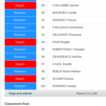
Expert -
89
COULOMBE Sylvain
Honneur -
90
BOURGÈS Colette
Honneur -
91
MARQUET Pascal
Honneur -
92
CAILLEAUX Geneviève
Honneur -
93
DELAUNAY Françoise
Expert -
94
FAUR Brigitte
Honneur -
95
DOBRZYNSKY Chantale
Honneur -
96
DEHODENCQ Jérôme
Expert -
97
CAZAL Josette
Honneur -
98
BOEUF Marie-Hélène
Expert -
99
OLIVIER Denise
Honneur -
100
ROSPARS Joseph
Page précedente
Places 51 à 100
Classement final :