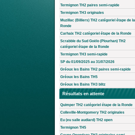
Termignon TH2 paires semi-rapide
Termignon TH3 originales
Muzillac (Billiers) TH2 catégoriel étape de la
Ronde
Carhaix TH2 catégoriel étape de la Ronde
Scrabble du Sud Goëlo (Plourhan) TH2
catégoriel étape de la Ronde
Termignon TH3 semi-rapide
SP du 01/09/2025 au 31/07/2026
Gréoux les Bains TH2 paires semi-rapide
Gréoux les Bains TH5
Gréoux les Bains TH3 blitz
Résultats en attente
Quimper TH2 catégoriel étape de la Ronde
Colleville-Montgomery TH2 originales
Eu (eu salle audiard) TH2 open
Termignon TH5
Coupe Onondaga TH3 originales semi-