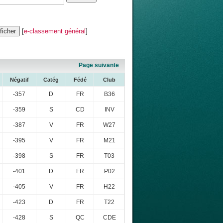
[
e-classement général
]
Page suivante
Négatif
Catég
Fédé
Club
-357
D
FR
B36
-359
S
CD
INV
-387
V
FR
W27
-395
V
FR
M21
-398
S
FR
T03
-401
D
FR
P02
-405
V
FR
H22
-423
D
FR
T22
-428
S
QC
CDE