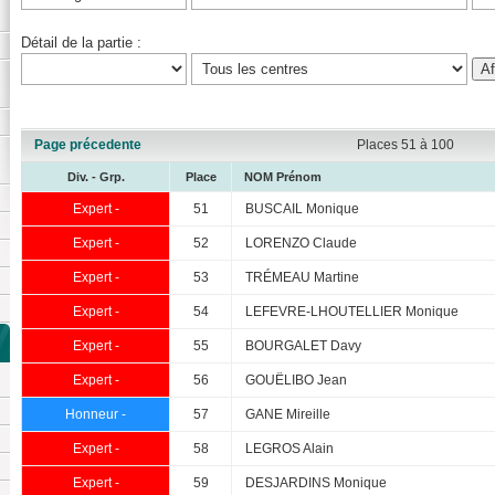
Détail de la partie :
Page précedente
Places 51 à 100
Div. - Grp.
Place
NOM Prénom
Expert -
51
BUSCAIL Monique
Expert -
52
LORENZO Claude
Expert -
53
TRÉMEAU Martine
Expert -
54
LEFEVRE-LHOUTELLIER Monique
Expert -
55
BOURGALET Davy
Expert -
56
GOUËLIBO Jean
Honneur -
57
GANE Mireille
Expert -
58
LEGROS Alain
Expert -
59
DESJARDINS Monique