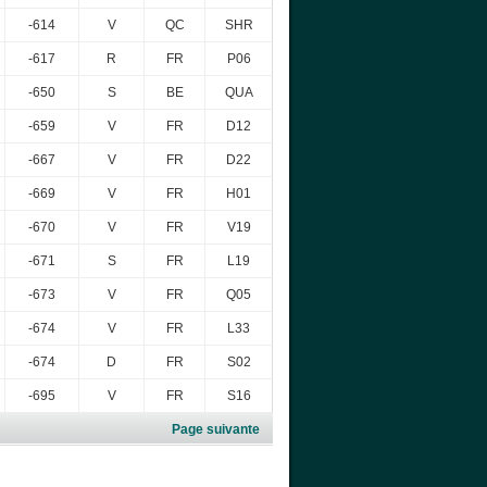
-614
V
QC
SHR
-617
R
FR
P06
-650
S
BE
QUA
-659
V
FR
D12
-667
V
FR
D22
-669
V
FR
H01
-670
V
FR
V19
-671
S
FR
L19
-673
V
FR
Q05
-674
V
FR
L33
-674
D
FR
S02
-695
V
FR
S16
Page suivante