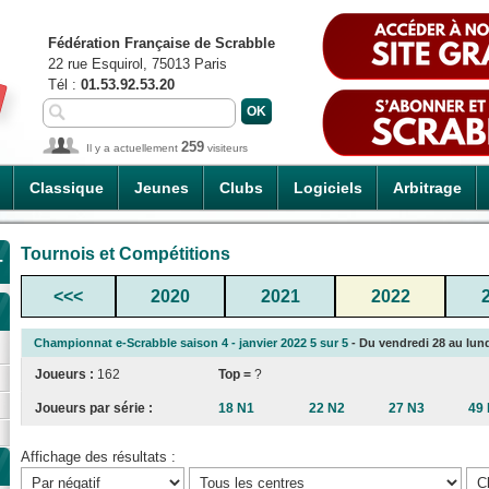
Fédération Française de Scrabble
22 rue Esquirol, 75013 Paris
Tél :
01.53.92.53.20
259
Il y a actuellement
visiteurs
Classique
Jeunes
Clubs
Logiciels
Arbitrage
Tournois et Compétitions
-
<<<
2020
2021
2022
Championnat e-Scrabble saison 4 - janvier 2022 5 sur 5
- Du vendredi 28 au lundi
Joueurs :
162
Top =
?
Joueurs par série :
18 N1
22 N2
27 N3
49
Affichage des résultats :