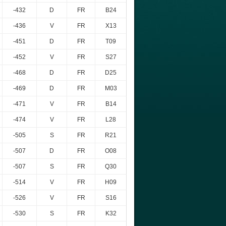
-432
D
FR
B24
-436
V
FR
X13
-451
D
FR
T09
-452
V
FR
S27
-468
D
FR
D25
-469
D
FR
M03
-471
V
FR
B14
-474
V
FR
L28
-505
S
FR
R21
-507
D
FR
O08
-507
S
FR
Q30
-514
V
FR
H09
-526
V
FR
S16
-530
S
FR
K32