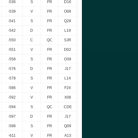
-536
S
FR
D16
-539
V
FR
O08
-541
S
FR
Q28
-542
D
FR
L19
-550
C
QC
SJR
-551
V
FR
D02
-558
S
FR
O39
-576
D
FR
J17
-578
S
FR
L14
-586
V
FR
F24
-592
V
FR
X06
-594
S
QC
CDE
-597
D
FR
J17
-598
S
FR
Q09
-611
V
FR
A13