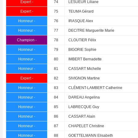
Expert -
74
LESUEUR Liliane
Expert -
75
TEUMA Gérard
Honneur -
76
IRASQUE Alex
Honneur -
77
DECITRE Marguerite Marie
Champion -
78
CLOUTIER Félix
Honneur -
79
BIGORIE Sophie
Honneur -
80
IMBERT Bernadette
Honneur -
81
CASSART Michelle
Expert -
82
SIVIGNON Martine
Honneur -
83
CLÉMENT-LAMBERT Catherine
Honneur -
84
DAREAU Angelina
Honneur -
85
LABRECQUE Guy
Honneur -
86
CASSART Alain
Honneur -
87
CHAPELET Christine
Honneur -
88
GOETTELMANN Elisabeth