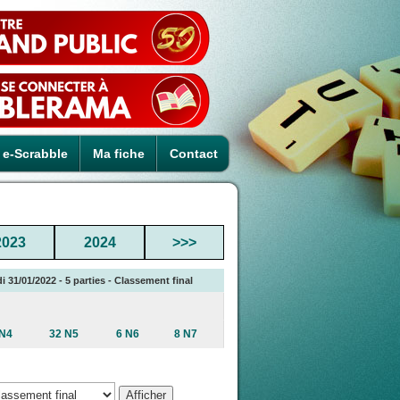
e-Scrabble
Ma fiche
Contact
2023
2024
>>>
 31/01/2022 - 5 parties - Classement final
 N4
32 N5
6 N6
8 N7