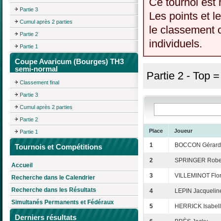
Ce tournoi est 
Partie 3
Les points et l
Cumul après 2 parties
le classement c
Partie 2
individuels.
Partie 1
Coupe Avaricum (Bourges) TH3
semi-normal
Partie 2 - Top 
Classement final
Partie 3
Cumul après 2 parties
Partie 2
Place
Joueur
Partie 1
1
BOCCON Gérard
Tournois et Compétitions
2
SPRINGER Robe
Accueil
3
VILLEMINOT Flo
Recherche dans le Calendrier
Recherche dans les Résultats
4
LEPIN Jacquelin
Simultanés Permanents et Fédéraux
5
HERRICK Isabel
Derniers résultats