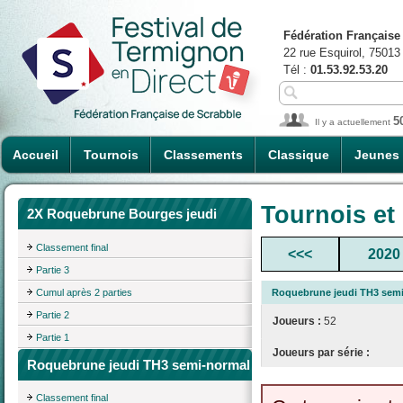
Fédération Française
22 rue Esquirol, 75013
Tél :
01.53.92.53.20
5
Il y a actuellement
Accueil
Tournois
Classements
Classique
Jeunes
Tournois et
2X Roquebrune Bourges jeudi
Classement final
<<<
2020
Partie 3
Cumul après 2 parties
Roquebrune jeudi TH3 sem
Partie 2
Joueurs :
52
Partie 1
Joueurs par série :
Roquebrune jeudi TH3 semi-normal
Classement final