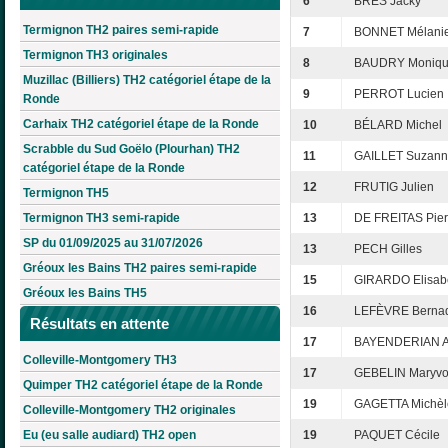
6
BRÈS Jacky
Termignon TH2 paires semi-rapide
7
BONNET Mélani
Termignon TH3 originales
8
BAUDRY Moniq
Muzillac (Billiers) TH2 catégoriel étape de la
9
PERROT Lucien
Ronde
Carhaix TH2 catégoriel étape de la Ronde
10
BÉLARD Michel
Scrabble du Sud Goëlo (Plourhan) TH2
11
GAILLET Suzan
catégoriel étape de la Ronde
12
FRUTIG Julien
Termignon TH5
Termignon TH3 semi-rapide
13
DE FREITAS Pier
SP du 01/09/2025 au 31/07/2026
13
PECH Gilles
Gréoux les Bains TH2 paires semi-rapide
15
GIRARDO Elisab
Gréoux les Bains TH5
16
LEFÈVRE Bernad
Résultats en attente
17
BAYENDERIAN A
Colleville-Montgomery TH3
17
GEBELIN Maryv
Quimper TH2 catégoriel étape de la Ronde
19
GAGETTA Michèl
Colleville-Montgomery TH2 originales
Eu (eu salle audiard) TH2 open
19
PAQUET Cécile