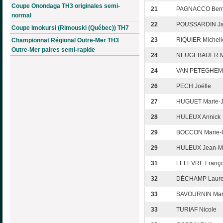
Coupe Onondaga TH3 originales semi-
21
PAGNACCO Bern
normal
22
POUSSARDIN Ja
Coupe Imokursi (Rimouski (Québec)) TH7
23
RIQUIER Michell
Championnat Régional Outre-Mer TH3
Outre-Mer paires semi-rapide
24
NEUGEBAUER M
24
VAN PETEGHEM 
26
PECH Joëlle
27
HUGUET Marie-
28
HULEUX Annick
29
BOCCON Marie-G
29
HULEUX Jean-M
31
LEFEVRE Franço
32
DÉCHAMP Laur
33
SAVOURNIN Mari
33
TURIAF Nicole