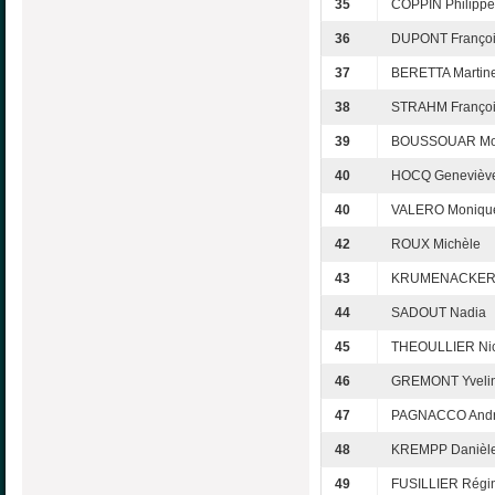
35
COPPIN Philippe
36
DUPONT Franço
37
BERETTA Martin
38
STRAHM Franço
39
BOUSSOUAR Mo
40
HOCQ Genevièv
40
VALERO Moniqu
42
ROUX Michèle
43
KRUMENACKER C
44
SADOUT Nadia
45
THEOULLIER Nic
46
GREMONT Yveli
47
PAGNACCO And
48
KREMPP Danièl
49
FUSILLIER Régi