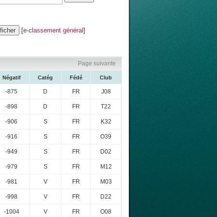
[
e-classement général
]
Page suivante
Négatif
Catég
Fédé
Club
-875
D
FR
J08
-898
D
FR
T22
-906
S
FR
K32
-916
S
FR
O39
-949
S
FR
D02
-979
S
FR
M12
-981
V
FR
M03
-998
V
FR
D22
-1004
V
FR
O08