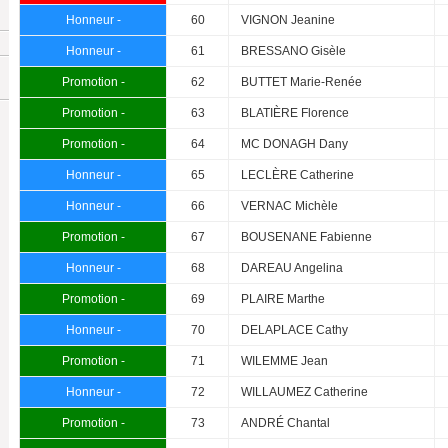
Honneur -
60
VIGNON Jeanine
Honneur -
61
BRESSANO Gisèle
Promotion -
62
BUTTET Marie-Renée
Promotion -
63
BLATIÈRE Florence
Promotion -
64
MC DONAGH Dany
Honneur -
65
LECLÈRE Catherine
Honneur -
66
VERNAC Michèle
Promotion -
67
BOUSENANE Fabienne
Honneur -
68
DAREAU Angelina
Promotion -
69
PLAIRE Marthe
Honneur -
70
DELAPLACE Cathy
Promotion -
71
WILEMME Jean
Honneur -
72
WILLAUMEZ Catherine
Promotion -
73
ANDRÉ Chantal