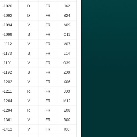
-1020
D
FR
J42
-1092
D
FR
B24
-1094
V
FR
A09
-1099
S
FR
O11
-1112
V
FR
V07
-1173
S
FR
L14
-1191
V
FR
O39
-1192
S
FR
Z00
-1202
V
FR
X06
-1211
R
FR
J03
-1264
V
FR
M12
-1294
R
FR
E08
-1361
V
FR
B00
-1412
V
FR
I06