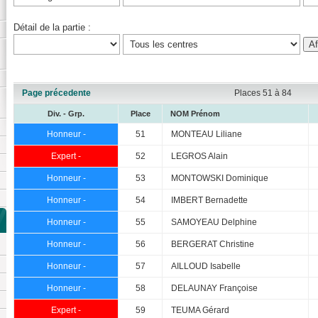
Détail de la partie :
Page précedente
Places 51 à 84
Div. - Grp.
Place
NOM Prénom
Honneur -
51
MONTEAU Liliane
Expert -
52
LEGROS Alain
Honneur -
53
MONTOWSKI Dominique
Honneur -
54
IMBERT Bernadette
Honneur -
55
SAMOYEAU Delphine
Honneur -
56
BERGERAT Christine
Honneur -
57
AILLOUD Isabelle
Honneur -
58
DELAUNAY Françoise
Expert -
59
TEUMA Gérard