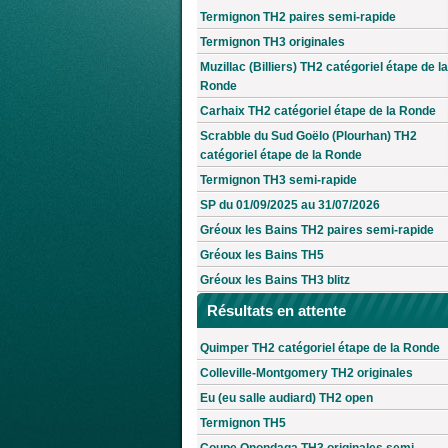
Termignon TH2 paires semi-rapide
Termignon TH3 originales
Muzillac (Billiers) TH2 catégoriel étape de la
Ronde
Carhaix TH2 catégoriel étape de la Ronde
Scrabble du Sud Goëlo (Plourhan) TH2
catégoriel étape de la Ronde
Termignon TH3 semi-rapide
SP du 01/09/2025 au 31/07/2026
Gréoux les Bains TH2 paires semi-rapide
Gréoux les Bains TH5
Gréoux les Bains TH3 blitz
Résultats en attente
Quimper TH2 catégoriel étape de la Ronde
Colleville-Montgomery TH2 originales
Eu (eu salle audiard) TH2 open
Termignon TH5
Coupe Onondaga TH3 originales semi-