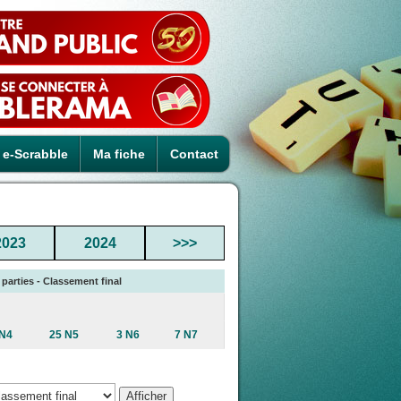
e-Scrabble
Ma fiche
Contact
2023
2024
>>>
 parties - Classement final
 N4
25 N5
3 N6
7 N7