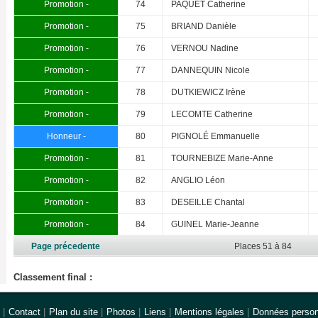
Promotion -
74
PAQUET Catherine
Promotion -
75
BRIAND Danièle
Promotion -
76
VERNOU Nadine
Promotion -
77
DANNEQUIN Nicole
Promotion -
78
DUTKIEWICZ Irène
Promotion -
79
LECOMTE Catherine
Honneur -
80
PIGNOLÉ Emmanuelle
Promotion -
81
TOURNEBIZE Marie-Anne
Promotion -
82
ANGLIO Léon
Promotion -
83
DESEILLE Chantal
Promotion -
84
GUINEL Marie-Jeanne
Page précedente
Places 51 à 84
Classement final :
|
Contact
|
Plan du site
|
Photos
|
Liens
|
Mentions légales
|
Données person