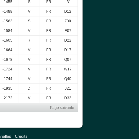
-1455
S
FR
L31
-1488
V
FR
D12
-1563
S
FR
Z00
-1584
V
FR
E07
-1605
R
FR
D22
-1664
V
FR
D17
-1678
V
FR
Q07
-1724
V
FR
W17
-1744
V
FR
Q40
-1935
D
FR
J21
-2172
V
FR
D33
Page suivante
nelles
|
Crédits