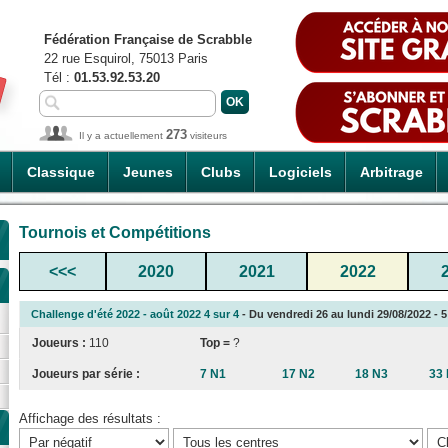
Fédération Française de Scrabble
22 rue Esquirol, 75013 Paris
Tél :
01.53.92.53.20
273
Il y a actuellement
visiteurs
Classique
Jeunes
Clubs
Logiciels
Arbitrage
Tournois et Compétitions
<<<
2020
2021
2022
Challenge d'été 2022 - août 2022 4 sur 4
- Du vendredi 26 au lundi 29/08/2022 - 5
Joueurs :
110
Top =
?
Joueurs par série :
7 N1
17 N2
18 N3
33
Affichage des résultats :