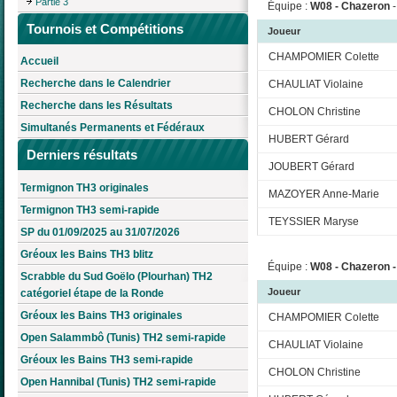
Partie 3
Équipe :
W08 - Chazeron
Tournois et Compétitions
Joueur
CHAMPOMIER Colette
Accueil
Recherche dans le Calendrier
CHAULIAT Violaine
Recherche dans les Résultats
CHOLON Christine
Simultanés Permanents et Fédéraux
HUBERT Gérard
Derniers résultats
JOUBERT Gérard
Termignon TH3 originales
MAZOYER Anne-Marie
Termignon TH3 semi-rapide
TEYSSIER Maryse
SP du 01/09/2025 au 31/07/2026
Gréoux les Bains TH3 blitz
Équipe :
W08 - Chazeron - 
Scrabble du Sud Goëlo (Plourhan) TH2
Joueur
catégoriel étape de la Ronde
Gréoux les Bains TH3 originales
CHAMPOMIER Colette
Open Salammbô (Tunis) TH2 semi-rapide
CHAULIAT Violaine
Gréoux les Bains TH3 semi-rapide
CHOLON Christine
Open Hannibal (Tunis) TH2 semi-rapide