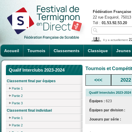
Fédération Française
22 rue Esquirol, 75013
Tél :
01.53.92.53.20
2
Il y a actuellement
Accueil
Tournois
Classements
Classique
Jeunes
Tournois et Compéti
Qualif Interclubs 2023-2024
<<<
2022
Classement final par équipes
Partie 1
Qualif Interclubs 2023-2024
Partie 2
Équipes :
623
Partie 3
Équipes par division :
Classement final individuel
Partie 1
Joueurs par série :
Partie 2