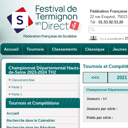
Fédération Française
22 rue Esquirol, 75013
Tél :
01.53.92.53.20
2
Il y a actuellement
Accueil
Tournois
Classements
Classique
Jeunes
Tournois et Compéti
Championnat Départemental Hauts-
de-Seine 2023-2024 TH2
<<<
2021
Classement final
Partie 2
Championnat Départemental
Partie 1
Joueurs :
64
Tournois et Compétitions
Joueurs par série :
Accueil
Poids par série :
Recherche dans le Calendrier
Recherche dans les Résultats