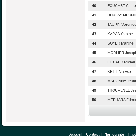
40
FOUCART Claire
41
BOULAY-MEUNIE
42
TAUPIN Véroniq
43
KARAA Yolaine
44
SOYER Martine
45
MORLIER Josep
46
LE CAËR Michel
47
KRILL Maryse
48
MADONNA Jeann
49
THOUVENEL Jea
50
MÉPHARA Edmo
Accueil
|
Contact
|
Plan du site
|
Pho