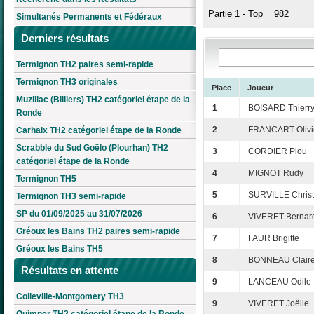
Partie 1 - Top = 982
Simultanés Permanents et Fédéraux
Derniers résultats
Termignon TH2 paires semi-rapide
Termignon TH3 originales
Place
Joueur
Muzillac (Billiers) TH2 catégoriel étape de la
1
BOISARD Thierr
Ronde
2
FRANCART Olivi
Carhaix TH2 catégoriel étape de la Ronde
Scrabble du Sud Goëlo (Plourhan) TH2
3
CORDIER Piou
catégoriel étape de la Ronde
4
MIGNOT Rudy
Termignon TH5
5
SURVILLE Chris
Termignon TH3 semi-rapide
SP du 01/09/2025 au 31/07/2026
6
VIVERET Bernar
Gréoux les Bains TH2 paires semi-rapide
7
FAUR Brigitte
Gréoux les Bains TH5
8
BONNEAU Clair
Résultats en attente
9
LANCEAU Odile
Colleville-Montgomery TH3
9
VIVERET Joëlle
Quimper TH2 catégoriel étape de la Ronde