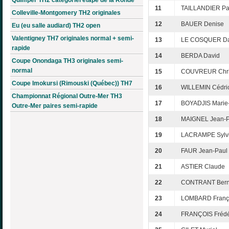
11
TAILLANDIER Pa
Colleville-Montgomery TH2 originales
12
BAUER Denise
Eu (eu salle audiard) TH2 open
Valentigney TH7 originales normal + semi-
13
LE COSQUER Da
rapide
14
BERDA David
Coupe Onondaga TH3 originales semi-
normal
15
COUVREUR Chri
Coupe Imokursi (Rimouski (Québec)) TH7
16
WILLEMIN Cédri
Championnat Régional Outre-Mer TH3
17
BOYADJIS Marie
Outre-Mer paires semi-rapide
18
MAIGNEL Jean-P
19
LACRAMPE Sylv
20
FAUR Jean-Paul
21
ASTIER Claude
22
CONTRANT Bern
23
LOMBARD Franç
24
FRANÇOIS Frédé