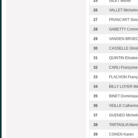
25
GILET Muriel
26
VALLET Michelin
27
FRANCART Sim
28
GABETTY Corin
29
VANDEN BROECK
30
CASSELLE Ghisl
31
QUINTIN Elisabe
32
CARLI Françoise
33
FLACHON Franç
34
BILLY LOYER Mir
35
BINET Dominiqu
36
VEILLE Catherin
37
GUENED Michel
38
TARTAGLIA Mari
39
COHEN Karen