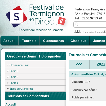
Fédération Française
22 rue Esquirol, 75013
Tél :
01.53.92.53.20
3
Il y a actuellement
Accueil
Tournois
Classements
Classique
Jeunes
Tournois et Compéti
Gréoux-les-Bains TH3 originales
<<<
2022
Classement final
Partie 3
Gréoux-les-Bains TH3 origi
Partie 2
Joueurs :
137
Partie 1
Étape du Grand Prix
Joueurs par série :
Tournois et Compétitions
Poids par série :
Accueil