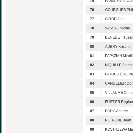
75
PARIS Marie-Cl
76
GOURGUES Phil
77
GIROD Alain
78
VASSAL Nicole
79
BENEDETTI Jean
80
AUBRY Kristine
81
PAPAZIAN Mireil
82
NIQUILLE Franci
83
GIROUDIÈRE Pat
84
CANDELIER Dom
85
VILLAUME Christ
86
FUSTIER Régine
87
BORG Andrée
88
PETRONE Jean
89
KOSTRZEWA Mat