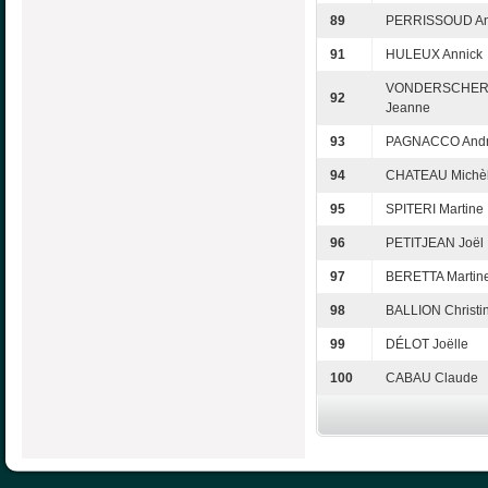
89
PERRISSOUD An
91
HULEUX Annick
VONDERSCHER 
92
Jeanne
93
PAGNACCO And
94
CHATEAU Michè
95
SPITERI Martine
96
PETITJEAN Joël
97
BERETTA Martin
98
BALLION Christi
99
DÉLOT Joëlle
100
CABAU Claude