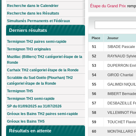
Recherche dans le Calendrier
Étape du Grand Prix
rempo
Recherche dans les Résultats
Simultanés Permanents et Fédéraux
Derniers résultats
Place
Joueur
Termignon TH2 paires semi-rapide
51
SIBADE Pascale
Termignon TH3 originales
52
RAYNAUD Sylvi
Muzillac (Billiers) TH2 catégoriel étape de la
Ronde
53
DUPERRON Enri
Carhaix TH2 catégoriel étape de la Ronde
54
GIROD Chantal
Scrabble du Sud Goëlo (Plourhan) TH2
catégoriel étape de la Ronde
55
GALIMIDI NIQUIL
Termignon TH5
56
IMBERT Bernade
Termignon TH3 semi-rapide
57
DESBAZEILLE Fr
SP du 01/09/2025 au 31/07/2026
58
VILLEMINOT Flo
Gréoux les Bains TH2 paires semi-rapide
Gréoux les Bains TH5
59
TOUCHET Flavie
Résultats en attente
60
MONTAILLARD Pa