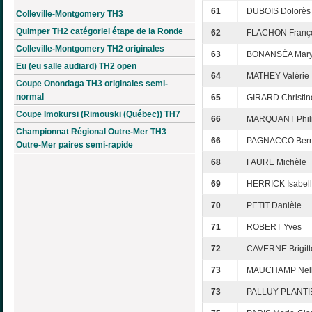
61
DUBOIS Dolorès
Colleville-Montgomery TH3
Quimper TH2 catégoriel étape de la Ronde
62
FLACHON Franç
Colleville-Montgomery TH2 originales
63
BONANSÉA Mar
Eu (eu salle audiard) TH2 open
64
MATHEY Valérie
Coupe Onondaga TH3 originales semi-
normal
65
GIRARD Christin
Coupe Imokursi (Rimouski (Québec)) TH7
66
MARQUANT Phil
Championnat Régional Outre-Mer TH3
66
PAGNACCO Bern
Outre-Mer paires semi-rapide
68
FAURE Michèle
69
HERRICK Isabel
70
PETIT Danièle
71
ROBERT Yves
72
CAVERNE Brigitt
73
MAUCHAMP Nel
73
PALLUY-PLANTIE