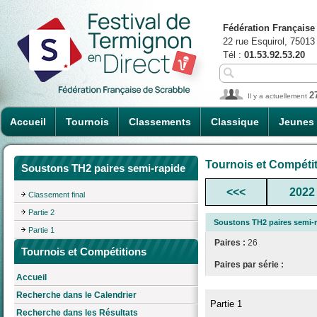
Fédération Française
22 rue Esquirol, 75013
Tél :
01.53.92.53.20
2
Il y a actuellement
Accueil
Tournois
Classements
Classique
Jeunes
Tournois et Compéti
Soustons TH2 paires semi-rapide
<<<
2022
Classement final
Partie 2
Soustons TH2 paires semi-
Partie 1
Paires :
26
Tournois et Compétitions
Paires par série :
Accueil
Recherche dans le Calendrier
Partie 1
Recherche dans les Résultats