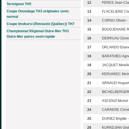
12
PERES Jean-Clau
Termignon TH5
Coupe Onondaga TH3 originales semi-
13
FLACELIERE Cla
normal
14
CORNU Olivier 
Coupe Imokursi (Rimouski (Québec)) TH7
15
BOUDJENANE Rac
Championnat Régional Outre-Mer TH3
Outre-Mer paires semi-rapide
16
DERRUAU Domini
17
ORLANDO Eliane 
18
BARATHIEU Agnè
19
JACQUET Mireille
20
KERVAREC Miche
21
ARNAUD Huguett
22
BICHELBERGER E
23
ASCENZI Michel
24
CARRERE Christ
25
DURIEZ Brigitte
26
KURKDJIAN Gisèl