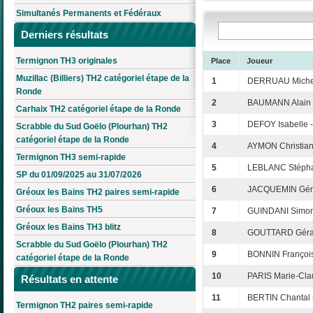
Simultanés Permanents et Fédéraux
Derniers résultats
Termignon TH3 originales
Place
Joueur
Muzillac (Billiers) TH2 catégoriel étape de la
1
DERRUAU Michel
Ronde
2
BAUMANN Alain e
Carhaix TH2 catégoriel étape de la Ronde
3
DEFOY Isabelle 
Scrabble du Sud Goëlo (Plourhan) TH2
catégoriel étape de la Ronde
4
AYMON Christiane
Termignon TH3 semi-rapide
5
LEBLANC Stépha
SP du 01/09/2025 au 31/07/2026
6
JACQUEMIN Géral
Gréoux les Bains TH2 paires semi-rapide
Gréoux les Bains TH5
7
GUINDANI Simon
Gréoux les Bains TH3 blitz
8
GOUTTARD Gérar
Scrabble du Sud Goëlo (Plourhan) TH2
9
BONNIN François
catégoriel étape de la Ronde
10
PARIS Marie-Cla
Résultats en attente
11
BERTIN Chantal 
Termignon TH2 paires semi-rapide