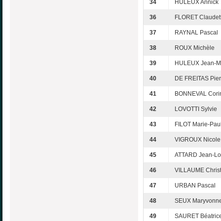
34
HULEUX Annick
36
FLORET Claudet
37
RAYNAL Pascal
38
ROUX Michèle
39
HULEUX Jean-M
40
DE FREITAS Pier
41
BONNEVAL Cori
42
LOVOTTI Sylvie
43
FILOT Marie-Pau
44
VIGROUX Nicole
45
ATTARD Jean-Lo
46
VILLAUME Christ
47
URBAN Pascal
48
SEUX Maryvonn
49
SAURET Béatric