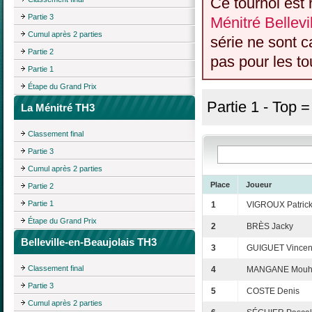
Ce tournoi est 
Partie 3
Ménitré Bellevi
Cumul après 2 parties
série ne sont 
Partie 2
pas pour les to
Partie 1
Étape du Grand Prix
Partie 1 - Top 
La Ménitré TH3
Classement final
Partie 3
Cumul après 2 parties
Place
Joueur
Partie 2
Partie 1
1
VIGROUX Patric
Étape du Grand Prix
2
BRÈS Jacky
Belleville-en-Beaujolais TH3
3
GUIGUET Vincen
Classement final
4
MANGANE Mou
Partie 3
5
COSTE Denis
Cumul après 2 parties