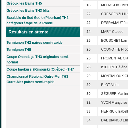
Gréoux les Bains TH5
18
MORAGLIA Chris
Gréoux les Bains TH3 blitz
22
CRESCENZI Lili
Scrabble du Sud Goëlo (Plourhan) TH2
22
DESRAMAUT Joë
catégoriel étape de la Ronde
Résultats en attente
24
MARY Claude
25
BOUSCHET Lan
Termignon TH2 paires semi-rapide
25
COUNOTTE Nico
Termignon TH5
Coupe Onondaga TH3 originales semi-
25
FROMENTAL Cla
normal
28
ISIDORE Hélène
Coupe Imokursi (Rimouski (Québec)) TH7
29
MONTIALOUX Chr
Championnat Régional Outre-Mer TH3
Outre-Mer paires semi-rapide
30
BLOT Alain
30
SÉGUIER Martin
32
YVON Françoise
33
HERRICK Isabel
34
DAL BIANCO Eli