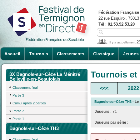
Fédération Française
22 rue Esquirol, 75013
Tél :
01.53.92.53.20
2
Il y a actuellement
Accueil
Tournois
Classements
Classique
Jeunes
Tournois et
3X Bagnols-sur-Cèze La Ménitré
Belleville-en-Beaujolais
Classement final
<<<
2022
Partie 3
Bagnols-sur-Cèze TH3
- Le 
Cumul après 2 parties
Partie 2
Joueurs :
71
Partie 1
Joueurs par série :
Bagnols-sur-Cèze TH3
Classement final