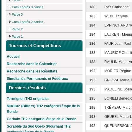
180
RAY Christiane
Cumul après 3 parties
Partie 3
183
WEBER Sylvie
Cumul après 2 parties
184
EPRINCHARD Y
Partie 2
184
LAURENT Moniq
Partie 1
186
FAUR Jean-Paul
Tournois et Compétitions
188
MAURICE Christ
Accueil
188
RAULIN Marie-A
Recherche dans le Calendrier
192
MORIER Régine
Recherche dans les Résultats
Simultanés Permanents et Fédéraux
193
GROSSE Marie-
Derniers résultats
193
MADELINE Joëll
195
BONILLI Bénédic
Termignon TH3 originales
Muzillac (Billiers) TH2 catégoriel étape de la
195
TRÉMEAU Marti
Ronde
198
GEUBEL Marie-L
Carhaix TH2 catégoriel étape de la Ronde
198
QUENNESSON J
Scrabble du Sud Goëlo (Plourhan) TH2
catégoriel étape de la Ronde