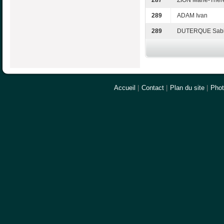
287
ZION Marie-Thér
289
ADAM Ivan
289
DUTERQUE Sab
Accueil
|
Contact
|
Plan du site
|
Pho