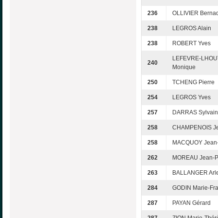
236
OLLIVIER Bernad
238
LEGROS Alain
238
ROBERT Yves
LEFEVRE-LHOU
240
Monique
250
TCHENG Pierre
254
LEGROS Yves
257
DARRAS Sylvai
258
CHAMPENOIS Je
258
MACQUOY Jean
262
MOREAU Jean-Pi
263
BALLANGER Arle
284
GODIN Marie-Fra
287
PAYAN Gérard