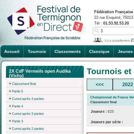
Fédération Française
22 rue Esquirol, 75013
Tél :
01.53.92.53.20
2
Il y a actuellement
Accueil
Tournois
Classements
Classique
Jeunes
Tournois et
2X CdF Vermeils open Audika
(Vichy)
Classement final
<<<
2022
Partie 5
Championnat de France Ver
Cumul après 4 parties
Classement final
Partie 4
Joueurs :
625
Cumul après 3 parties
Partie 3
Joueurs par série :
Cumul après 2 parties