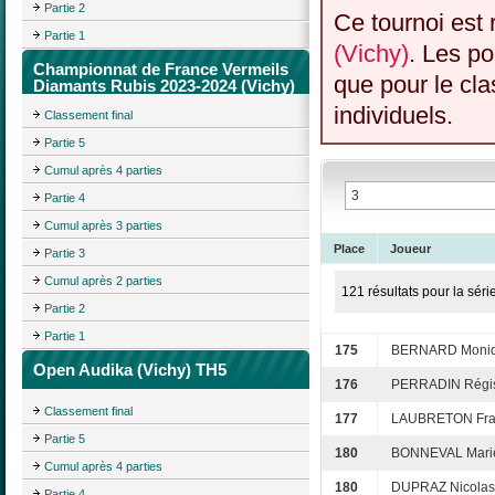
Partie 2
Ce tournoi est 
Partie 1
(Vichy)
. Les po
Championnat de France Vermeils
que pour le cl
Diamants Rubis 2023-2024 (Vichy)
individuels.
Classement final
Partie 5
Cumul après 4 parties
Partie 4
Cumul après 3 parties
Place
Joueur
Partie 3
Cumul après 2 parties
121 résultats pour la séri
Partie 2
Partie 1
175
BERNARD Moni
Open Audika (Vichy) TH5
176
PERRADIN Régi
Classement final
177
LAUBRETON Fra
Partie 5
180
BONNEVAL Marie
Cumul après 4 parties
180
DUPRAZ Nicolas
Partie 4