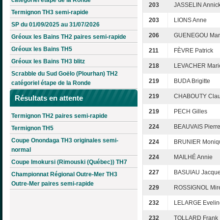
203
JASSELIN Annic
Termignon TH3 semi-rapide
203
LIONS Anne
SP du 01/09/2025 au 31/07/2026
206
GUENEGOU Mari
Gréoux les Bains TH2 paires semi-rapide
Gréoux les Bains TH5
211
FÈVRE Patrick
Gréoux les Bains TH3 blitz
218
LEVACHER Marie
Scrabble du Sud Goëlo (Plourhan) TH2
219
BUDA Brigitte
catégoriel étape de la Ronde
219
CHABOUTY Clau
Résultats en attente
219
PECH Gilles
Termignon TH2 paires semi-rapide
224
BEAUVAIS Pierre
Termignon TH5
Coupe Onondaga TH3 originales semi-
224
BRUNIER Moniq
normal
224
MAILHÉ Annie
Coupe Imokursi (Rimouski (Québec)) TH7
227
BASUIAU Jacqu
Championnat Régional Outre-Mer TH3
Outre-Mer paires semi-rapide
229
ROSSIGNOL Mire
232
LELARGE Evelin
232
TOLLARD Frank