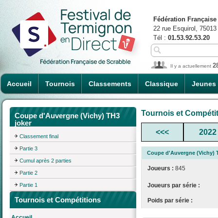
Fédération Française
22 rue Esquirol, 75013
Tél :
01.53.92.53.20
2
Il y a actuellement
Accueil
Tournois
Classements
Classique
Jeunes
Tournois et Compéti
Coupe d'Auvergne (Vichy) TH3
joker
<<<
2022
Classement final
Partie 3
Coupe d'Auvergne (Vichy) 
Cumul après 2 parties
Joueurs :
845
Partie 2
Partie 1
Joueurs par série :
Tournois et Compétitions
Poids par série :
Accueil