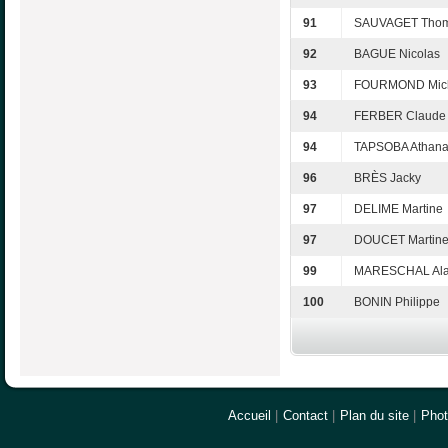
91
SAUVAGET Tho
92
BAGUE Nicolas
93
FOURMOND Mic
94
FERBER Claude
94
TAPSOBA Athan
96
BRÈS Jacky
97
DELIME Martine
97
DOUCET Martin
99
MARESCHAL Ala
100
BONIN Philippe
Accueil
|
Contact
|
Plan du site
|
Pho