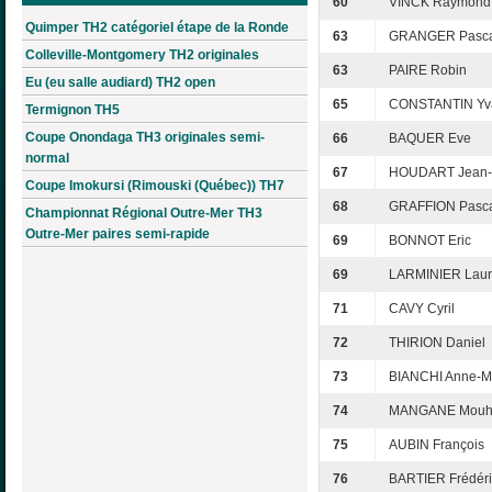
60
VINCK Raymond
Quimper TH2 catégoriel étape de la Ronde
63
GRANGER Pasca
Colleville-Montgomery TH2 originales
63
PAIRE Robin
Eu (eu salle audiard) TH2 open
65
CONSTANTIN Yv
Termignon TH5
Coupe Onondaga TH3 originales semi-
66
BAQUER Eve
normal
67
HOUDART Jean-
Coupe Imokursi (Rimouski (Québec)) TH7
68
GRAFFION Pasc
Championnat Régional Outre-Mer TH3
Outre-Mer paires semi-rapide
69
BONNOT Eric
69
LARMINIER Laur
71
CAVY Cyril
72
THIRION Daniel
73
BIANCHI Anne-M
74
MANGANE Mou
75
AUBIN François
76
BARTIER Frédéri