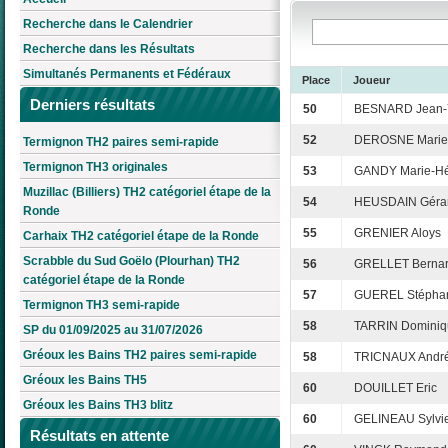
Recherche dans le Calendrier
Recherche dans les Résultats
Simultanés Permanents et Fédéraux
Place
Joueur
Derniers résultats
50
BESNARD Jean-
52
DEROSNE Marie
Termignon TH2 paires semi-rapide
Termignon TH3 originales
53
GANDY Marie-H
Muzillac (Billiers) TH2 catégoriel étape de la
54
HEUSDAIN Géra
Ronde
55
GRENIER Aloys
Carhaix TH2 catégoriel étape de la Ronde
Scrabble du Sud Goëlo (Plourhan) TH2
56
GRELLET Berna
catégoriel étape de la Ronde
57
GUEREL Stépha
Termignon TH3 semi-rapide
58
TARRIN Dominiq
SP du 01/09/2025 au 31/07/2026
Gréoux les Bains TH2 paires semi-rapide
58
TRICNAUX Andr
Gréoux les Bains TH5
60
DOUILLET Eric
Gréoux les Bains TH3 blitz
60
GELINEAU Sylvi
Résultats en attente