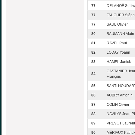
77
DELANOË Sulliv
77
FAUCHER Stéph
77
SAUL Olivier
80
BAUMANN Alain
81
RAVEL Paul
82
LODAY Yoann
83
HAMEL Janick
CASTANIER Jea
84
François
85
SANTI HOUDART
86
AUBRY Antonin
87
COLIN Olivier
88
NAVILYS Jean-Pi
89
PREVOT Laurent
90
MÉRIAUX Patric