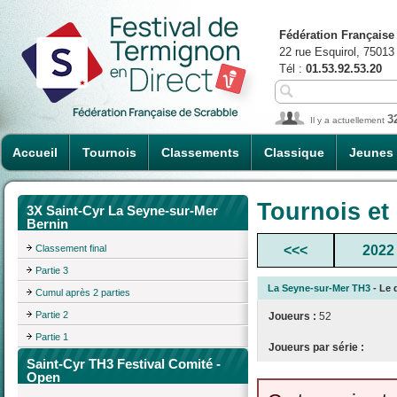
Fédération Française
22 rue Esquirol, 75013
Tél :
01.53.92.53.20
3
Il y a actuellement
Accueil
Tournois
Classements
Classique
Jeunes
Tournois et
3X Saint-Cyr La Seyne-sur-Mer
Bernin
Classement final
<<<
2022
Partie 3
La Seyne-sur-Mer TH3
- Le 
Cumul après 2 parties
Partie 2
Joueurs :
52
Partie 1
Joueurs par série :
Saint-Cyr TH3 Festival Comité -
Open