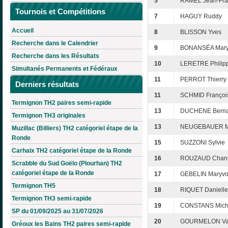
5
RAMEL Jean-Fra
Tournois et Compétitions
7
HAGUY Ruddy
Accueil
8
BLISSON Yves
Recherche dans le Calendrier
9
BONANSÉA Mar
Recherche dans les Résultats
10
LERETRE Philip
Simultanés Permanents et Fédéraux
11
PERROT Thierry
Derniers résultats
11
SCHMID Françoi
Termignon TH2 paires semi-rapide
13
DUCHENE Berna
Termignon TH3 originales
13
NEUGEBAUER M
Muzillac (Billiers) TH2 catégoriel étape de la
Ronde
15
SUZZONI Sylvie
Carhaix TH2 catégoriel étape de la Ronde
16
ROUZAUD Chant
Scrabble du Sud Goëlo (Plourhan) TH2
catégoriel étape de la Ronde
17
GEBELIN Maryv
Termignon TH5
18
RIQUET Danielle
Termignon TH3 semi-rapide
19
CONSTANS Mich
SP du 01/09/2025 au 31/07/2026
20
GOURMELON Val
Gréoux les Bains TH2 paires semi-rapide