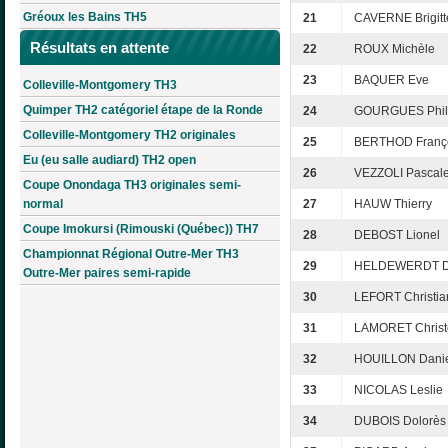
Gréoux les Bains TH5
21
CAVERNE Brigitt
Résultats en attente
22
ROUX Michèle
23
BAQUER Eve
Colleville-Montgomery TH3
Quimper TH2 catégoriel étape de la Ronde
24
GOURGUES Phil
Colleville-Montgomery TH2 originales
25
BERTHOD Franç
Eu (eu salle audiard) TH2 open
26
VEZZOLI Pascal
Coupe Onondaga TH3 originales semi-
normal
27
HAUW Thierry
Coupe Imokursi (Rimouski (Québec)) TH7
28
DEBOST Lionel
Championnat Régional Outre-Mer TH3
29
HELDEWERDT D
Outre-Mer paires semi-rapide
30
LEFORT Christia
31
LAMORET Christ
32
HOUILLON Danie
33
NICOLAS Leslie
34
DUBOIS Dolorès