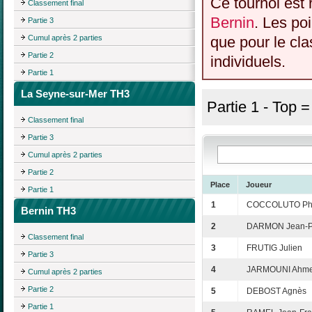
Ce tournoi est 
Classement final
Bernin
. Les po
Partie 3
Cumul après 2 parties
que pour le cl
Partie 2
individuels.
Partie 1
La Seyne-sur-Mer TH3
Partie 1 - Top 
Classement final
Partie 3
Cumul après 2 parties
Partie 2
Place
Joueur
Partie 1
1
COCCOLUTO Phi
Bernin TH3
2
DARMON Jean-P
Classement final
3
FRUTIG Julien
Partie 3
4
JARMOUNI Ahm
Cumul après 2 parties
Partie 2
5
DEBOST Agnès
Partie 1