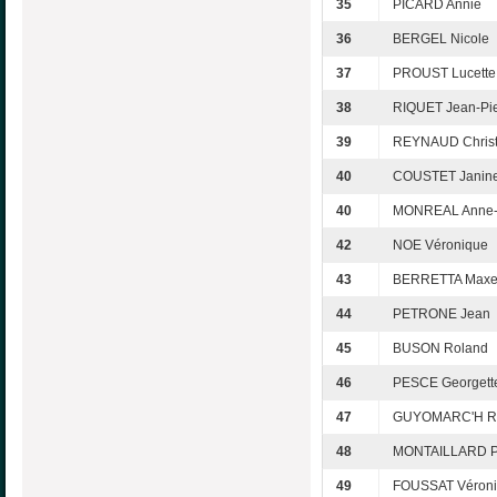
35
PICARD Annie
36
BERGEL Nicole
37
PROUST Lucette
38
RIQUET Jean-Pie
39
REYNAUD Christ
40
COUSTET Janin
40
MONREAL Anne-
42
NOE Véronique
43
BERRETTA Maxe
44
PETRONE Jean
45
BUSON Roland
46
PESCE Georgett
47
GUYOMARC'H Ro
48
MONTAILLARD Pa
49
FOUSSAT Véron