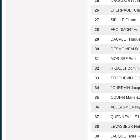
25
DROCOURT Ann
26
LHERNAULT Cha
27
SIBILLE Eliane
28
FROIDMONT Ann
29
DAUPLET Hugue
30
DESMOINEAUX F
31
MORISSE Edith
32
RIGAULT Domini
33
TOCQUEVILLE J
34
JOURDAIN Jacq
35
COUFIN Marie-L
36
ALLEAUME Nell
37
QUENNEVILLE L
38
LEVASSEUR Hél
39
JACQUET Mireill