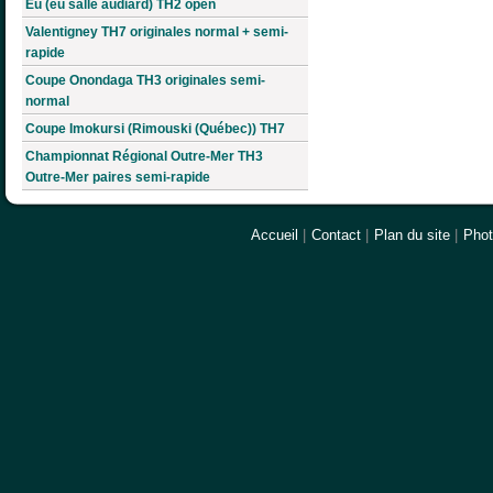
Eu (eu salle audiard) TH2 open
Valentigney TH7 originales normal + semi-
rapide
Coupe Onondaga TH3 originales semi-
normal
Coupe Imokursi (Rimouski (Québec)) TH7
Championnat Régional Outre-Mer TH3
Outre-Mer paires semi-rapide
Accueil
|
Contact
|
Plan du site
|
Pho