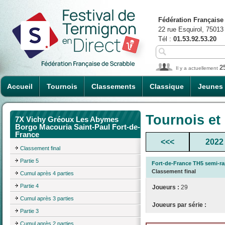
Fédération Française
22 rue Esquirol, 75013
Tél :
01.53.92.53.20
2
Il y a actuellement
Accueil
Tournois
Classements
Classique
Jeunes
Tournois et
7X Vichy Gréoux Les Abymes
Borgo Macouria Saint-Paul Fort-de-
France
<<<
2022
Classement final
Partie 5
Fort-de-France TH5 semi-ra
Classement final
Cumul après 4 parties
Partie 4
Joueurs :
29
Cumul après 3 parties
Joueurs par série :
Partie 3
Cumul après 2 parties