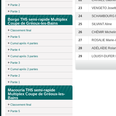
22
CARMEL Gabriel
Partie 2
23
VENGETO Josett
Partie 1
24
SCHAMBOURG R
Borgo TH5 semi-rapide Multiplex
Coupe de Gréoux-les-Bains
25
SILVANT Aline
Classement final
26
CHÉMIR Micheli
Partie 5
27
ROSALIE Marie-
Cumul après 4 parties
28
ADÉLAÏDE Rola
Partie 4
29
LOUISY-DUFER 
Cumul après 3 parties
Partie 3
Cumul après 2 parties
Partie 2
Partie 1
Macouria TH5 semi-rapide
Multiplex Coupe de Gréoux-les-
Bains
Classement final
Partie 5