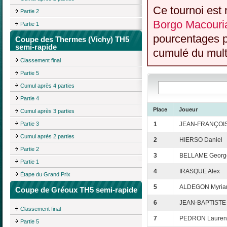
Ce tournoi est 
Partie 2
Borgo Macouria
Partie 1
pourcentages p
Coupe des Thermes (Vichy) TH5
semi-rapide
cumulé du multi
Classement final
Partie 5
Cumul après 4 parties
Partie 4
Place
Joueur
Cumul après 3 parties
Partie 3
1
JEAN-FRANÇOIS
Cumul après 2 parties
2
HIERSO Daniel
Partie 2
3
BELLAME Georg
Partie 1
4
IRASQUE Alex
Étape du Grand Prix
5
ALDEGON Myri
Coupe de Gréoux TH5 semi-rapide
6
JEAN-BAPTISTE
Classement final
7
PEDRON Lauren
Partie 5