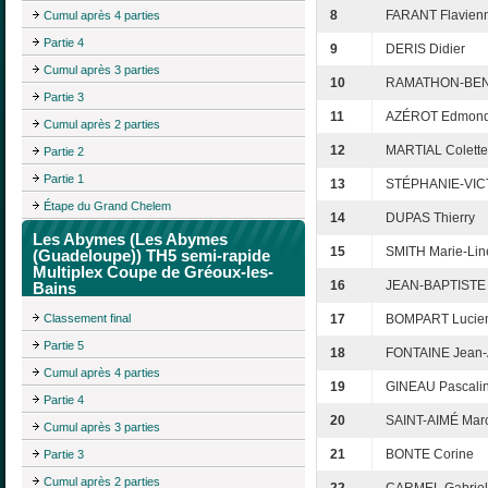
8
FARANT Flavien
Cumul après 4 parties
Partie 4
9
DERIS Didier
Cumul après 3 parties
10
RAMATHON-BEN
Partie 3
11
AZÉROT Edmon
Cumul après 2 parties
12
MARTIAL Colette
Partie 2
Partie 1
13
STÉPHANIE-VICT
Étape du Grand Chelem
14
DUPAS Thierry
Les Abymes (Les Abymes
15
SMITH Marie-Lin
(Guadeloupe)) TH5 semi-rapide
Multiplex Coupe de Gréoux-les-
16
JEAN-BAPTISTE
Bains
Classement final
17
BOMPART Lucie
Partie 5
18
FONTAINE Jean-A
Cumul après 4 parties
19
GINEAU Pascali
Partie 4
20
SAINT-AIMÉ Marc
Cumul après 3 parties
21
BONTE Corine
Partie 3
Cumul après 2 parties