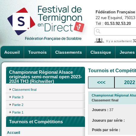
Fédération Française
22 rue Esquirol, 75013
Tél :
01.53.92.53.20
3
Il y a actuellement
Accueil
Tournois
Classements
Classique
Jeunes
Tournois et Compéti
Championnat Régional Alsace
originales semi-normal open 2023-
2024 TH3 (Richwiller)
<<<
2022
Classement final
Championnat Régional Alsac
Partie 3
Classement final
Partie 2
Joueurs :
37
Partie 1
Joueurs par série :
Tournois et Compétitions
Poids par série :
Accueil