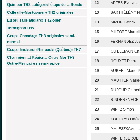
12
APTER Evelyne
Quimper TH2 catégoriel étape de la Ronde
Colleville-Montgomery TH2 originales
13
BARTHÉLÉMY N
Eu (eu salle audiard) TH2 open
13
SIMON Patrick
Termignon TH5
15
MILFORT Marcel
Coupe Onondaga TH3 originales semi-
16
FERNANDEZ Jo
normal
Coupe Imokursi (Rimouski (Québec)) TH7
17
GUILLEMAIN Cha
Championnat Régional Outre-Mer TH3
18
NOUXET Pierre
Outre-Mer paires semi-rapide
19
AUBERT Marie-P
20
MAUTTER Marie-
21
DUFOUR Cather
22
RINDERKNECHT
23
WINTZ Simon
24
KODEKAO Fidèl
25
MALESZKA Anni
WINTERBERGE