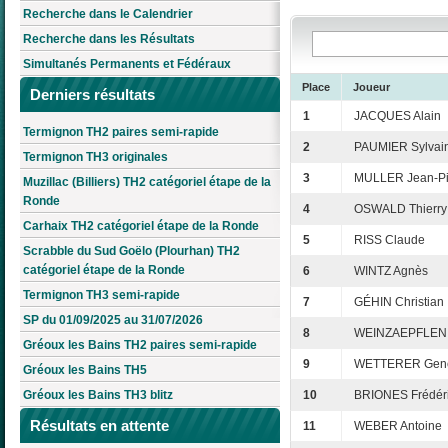
Recherche dans le Calendrier
Recherche dans les Résultats
Simultanés Permanents et Fédéraux
Place
Joueur
Derniers résultats
1
JACQUES Alain
Termignon TH2 paires semi-rapide
2
PAUMIER Sylvai
Termignon TH3 originales
3
MULLER Jean-Pi
Muzillac (Billiers) TH2 catégoriel étape de la
Ronde
4
OSWALD Thierry
Carhaix TH2 catégoriel étape de la Ronde
5
RISS Claude
Scrabble du Sud Goëlo (Plourhan) TH2
catégoriel étape de la Ronde
6
WINTZ Agnès
Termignon TH3 semi-rapide
7
GÉHIN Christian
SP du 01/09/2025 au 31/07/2026
8
WEINZAEPFLEN 
Gréoux les Bains TH2 paires semi-rapide
9
WETTERER Gene
Gréoux les Bains TH5
Gréoux les Bains TH3 blitz
10
BRIONES Frédér
Résultats en attente
11
WEBER Antoine