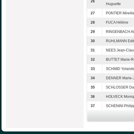
26
Huguette
27
PONTIER Mireill
28
FUCA Hélène
29
RINGENBACH A
30
RUHLMANN Edit
31
NEES Jean-Clau
32
BUTTET Marie-
33
SCHMID Yoland
34
DENNER Marie-
35
SCHLOSSER Dan
36
HOLVECK Moniq
37
SCHENINI Philip