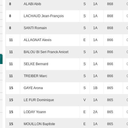
8
ALABI Abib
S
1A
868
8
LACHAUD Jean-François
S
1A
868
8
SANTI Romain
S
1A
868
11
ALLAGNAT Alexis
E
1A
866
11
BALOU BI Seri Franck Anicet
S
1A
866
11
SELKE Bernard
S
1A
866
11
TREIBER Marc
S
1A
866
15
GAYE Arona
S
1B
865
15
LE FUR Dominique
V
1A
865
15
LODAY Yoann
E
2A
865
15
MOUILLON Baptiste
E
1A
865