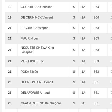
19
COUSTILLAS Christian
S
1A
864
19
DE CEUNINCK Vincent
S
1A
864
21
LEGUAY Christophe
S
1A
863
21
MAURIN Luc
S
1A
863
NKOUETE CHEWA King
21
S
1A
863
Josaphat
21
PASQUINET Eric
S
1A
863
21
POKA Elisée
S
1A
863
26
DELAFONTAINE Benoit
S
1A
861
26
DELAFORGE Arnaud
S
1A
861
26
MPAGA RETENO Belphégore
S
2B
861