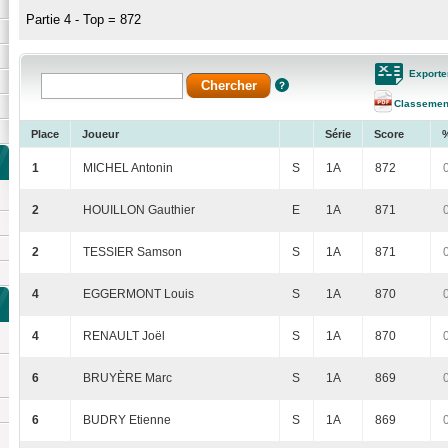
Partie 4 - Top = 872
Exporte
Classemen
Place
Joueur
Série
Score
1
MICHEL Antonin
S
1A
872
2
HOUILLON Gauthier
E
1A
871
2
TESSIER Samson
S
1A
871
4
EGGERMONT Louis
S
1A
870
4
RENAULT Joël
S
1A
870
6
BRUYÈRE Marc
S
1A
869
6
BUDRY Etienne
S
1A
869