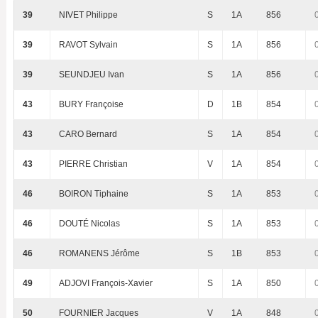
39
NIVET Philippe
S
1A
856
39
RAVOT Sylvain
S
1A
856
39
SEUNDJEU Ivan
S
1A
856
43
BURY Françoise
D
1B
854
43
CARO Bernard
S
1A
854
43
PIERRE Christian
V
1A
854
46
BOIRON Tiphaine
S
1A
853
46
DOUTÉ Nicolas
S
1A
853
46
ROMANENS Jérôme
S
1B
853
49
ADJOVI François-Xavier
S
1A
850
50
FOURNIER Jacques
V
1A
848