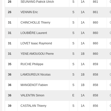
26
SEUNANG Patrick Ulrich
S
1A
861
26
VENNIN Eric
S
1A
861
31
CHINCHOLLE Thierry
S
1A
860
31
LOUBIÈRE Laurent
S
1A
860
31
LOVET Isaac Raymond
S
1A
860
31
YENE AMOUGOU Pierre
S
1B
860
35
RUCHE Philippe
S
1A
859
36
LAMOUREUX Nicolas
S
1B
858
36
MANGENOT Fabien
S
1B
858
36
VALENTIN Simon
E
1A
858
39
CASTALAN Thierry
S
1A
856