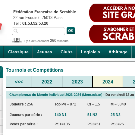
Fédération Française de Scrabble
22 rue Esquirol, 75013 Paris
Tél :
01.53.92.53.20
260
Il y a actuellement
visiteurs
Classique
Jeunes
Clubs
Logiciels
Arbitrage
Tournois et Compétitions
<<<
2022
2023
2024
Championnat du Monde Individuel 2023-2024 (Montauban)
- Du vendredi 12 au 
Joueurs :
256
Top P4 =
872
CI
=
1.5
M =
3840
Joueurs par série :
140 N1
51 N2
25 N3
Poids par série :
PS1=105
PS2=51
PS3=25