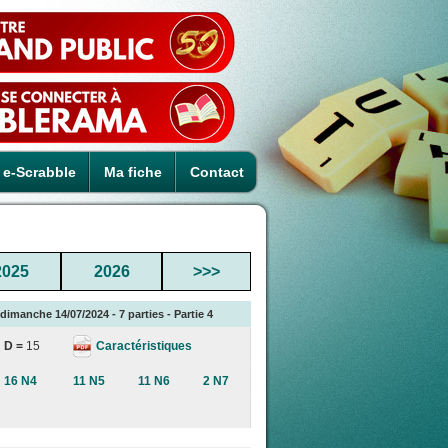
e-Scrabble
Ma fiche
Contact
2025
2026
>>>
dimanche 14/07/2024 - 7 parties - Partie 4
Caractéristiques
D =
15
16 N4
11 N5
11 N6
2 N7