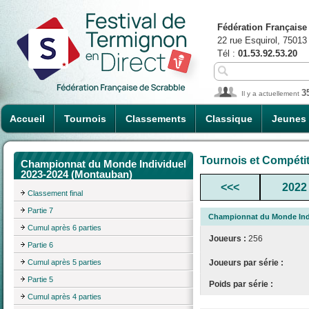
Fédération Française
22 rue Esquirol, 75013
Tél :
01.53.92.53.20
3
Il y a actuellement
Accueil
Tournois
Classements
Classique
Jeunes
Tournois et Compéti
Championnat du Monde Individuel
2023-2024 (Montauban)
<<<
2022
Classement final
Partie 7
Championnat du Monde Indi
Cumul après 6 parties
Joueurs :
256
Partie 6
Cumul après 5 parties
Joueurs par série :
Partie 5
Poids par série :
Cumul après 4 parties