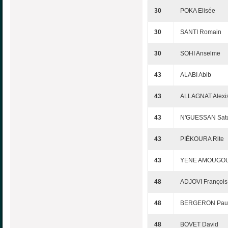
30
POKA Elisée
30
SANTI Romain
30
SOHI Anselme
43
ALABI Abib
43
ALLAGNAT Alexi
43
N'GUESSAN Satu
43
PIÉKOURA Rite
43
YENE AMOUGOU 
48
ADJOVI François
48
BERGERON Pau
48
BOVET David