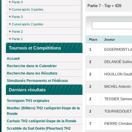
Partie 4
Partie 7 - Top = 826
Cumul après 3 parties
Partie 3
Cumul après 2 parties
Partie 2
Partie 1
Place
Joueur
Tournois et Compétitions
1
EGGERMONT Lo
Accueil
2
DELANOË Sulliv
Recherche dans le Calendrier
Recherche dans les Résultats
2
HOUILLON Gauth
Simultanés Permanents et Fédéraux
2
MICHEL Antonin
Derniers résultats
2
TESSIER Samso
Termignon TH3 originales
Muzillac (Billiers) TH2 catégoriel étape de la
2
TOURNEDOUET C
Ronde
Carhaix TH2 catégoriel étape de la Ronde
7
PIERRE Christia
Scrabble du Sud Goëlo (Plourhan) TH2