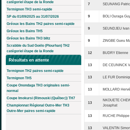
catégoriel étape de la Ronde
7
SEUNANG Patrick
Termignon TH3 semi-rapide
9
BOLI Ouraga Gu
SP du 01/09/2025 au 31/07/2026
Gréoux les Bains TH2 paires semi-rapide
9
SEUNDJEU Ivan
Gréoux les Bains TH5
Gréoux les Bains TH3 blitz
9
ZINGBE Gueu Ma
Scrabble du Sud Goëlo (Plourhan) TH2
catégoriel étape de la Ronde
12
BUDRY Etienne
Résultats en attente
13
DE CEUNINCK V
Termignon TH2 paires semi-rapide
13
LE FUR Dominiq
Termignon TH5
Coupe Onondaga TH3 originales semi-
13
MOLLARD Herv
normal
Coupe Imokursi (Rimouski (Québec)) TH7
NKOUETE CHEW
13
Championnat Régional Outre-Mer TH3
Josaphat
Outre-Mer paires semi-rapide
13
RUCHE Philippe
13
VALENTIN Simo