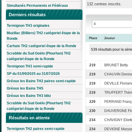
132 centres inscrits.
Simultanés Permanents et Fédéraux
Derniers résultats
Termignon TH3 originales
Muzillac (Billiers) TH2 catégoriel étape de la
Place
Joueur
Ronde
Carhaix TH2 catégoriel étape de la Ronde
539 résultats pour la séri
Scrabble du Sud Goëlo (Plourhan) TH2
catégoriel étape de la Ronde
219
BRUNET Betty
Termignon TH3 semi-rapide
SP du 01/09/2025 au 31/07/2026
219
CHAUVIN Denis
Gréoux les Bains TH2 paires semi-rapide
219
DEVILLE Florian
Gréoux les Bains TH5
219
TRUFFERT Thér
Gréoux les Bains TH3 blitz
229
FERRAND Franç
Scrabble du Sud Goëlo (Plourhan) TH2
catégoriel étape de la Ronde
230
DAUVERGNE Flo
Résultats en attente
234
CHAVIGNY Eliett
Termignon TH2 paires semi-rapide
234
DEVIGNE Marys