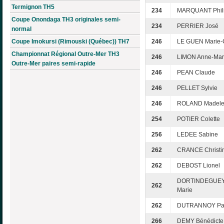
Termignon TH5
234
MARQUANT Phil
Coupe Onondaga TH3 originales semi-
234
PERRIER José
normal
Coupe Imokursi (Rimouski (Québec)) TH7
246
LE GUEN Marie-C
Championnat Régional Outre-Mer TH3
246
LIMON Anne-Mar
Outre-Mer paires semi-rapide
246
PEAN Claude
246
PELLET Sylvie
246
ROLAND Madele
254
POTIER Colette
256
LEDEE Sabine
262
CRANCE Christi
262
DEBOST Lionel
DORTINDEGUEY
262
Marie
262
DUTRANNOY Pa
266
DEMY Bénédicte