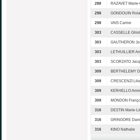
288
RAZAVET Marie-
298
GONDOUIN Rol
298
VAIS Carine
303
CASSELLE Ghisl
303
GAUTHERON Jos
303
LETHUILLIER An
303
SCORZATO Jacq
309
BERTHELEMY D
309
CRESCENZI Lili
309
KERHELLO Anni
309
MONDON Franço
316
DESTIN Marie-Li
316
GRINGORE Dani
316
KINO Nathalie