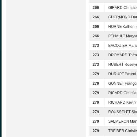
266
GIRARD Christin
266
GUERMOND Dani
266
HORNE Katherin
266
PÉNAULT Maryv
273
BACQUIER Marie
273
DROMARD Théo
273
HUBERT Rosely
279
DURUPT Pascal
279
GONNET Franço
279
RICARD Christia
279
RICHARD Kevin
279
ROUSSELET Si
279
SALMERON Mar
279
TREIBER Christè