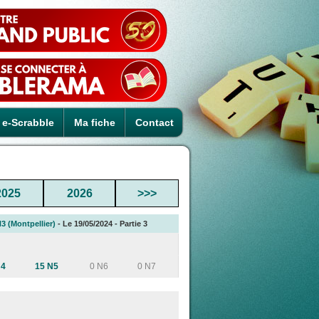
e-Scrabble
Ma fiche
Contact
2025
2026
>>>
 (Montpellier)
- Le 19/05/2024 - Partie 3
N4
15 N5
0 N6
0 N7