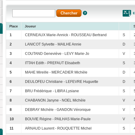
E
Place
Joueur
1
CERNEAUX Marie-Annick - ROUSSEAU Bertrand
S
2
LANICOT Sylvette - MAILHE Annie
D
3
COUTAND Geneviève - LEVY Marie-Jo
V
4
ITTAH Edith - PREFAUT Elisabeth
S
5
MAHE Mireille - MERCADIER Michèle
D
6
DEULOFEU Christiane - LEFEVRE Huguette
D
7
BRU Frédérique - LIBRA Lysiane
S
8
CHABANON Janyne - NOEL Michèle
V
8
DEBRAY Michèle - GANDON Véronique
V
10
BOUVIE Régine - PAILHAS Marie-Paule
V
11
ARNAUD Laurent - ROUQUETTE Michel
S