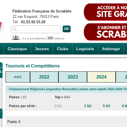
Fédération Française de Scrabble
22 rue Esquirol, 75013 Paris
Tél :
01.53.92.53.20
388
Il y a actuellement
visiteurs
Classique
Jeunes
Clubs
Logiciels
Arbitrage
Tournois et Compétitions
-
3-
<<<
2022
2023
2024
Championnat Régional Languedoc-Roussillon paires semi-rapide 2023-2024 TH3
Paires :
15
Top =
944
Paires par série :
0 N1
1 N2
5 N3
9 
Partie 3