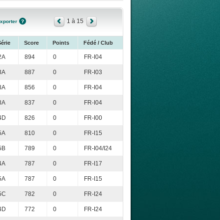
1 à 15
xporter
Série
Score
Points
Fédé / Club
2A
894
0
FR-I04
3A
887
0
FR-I03
3A
856
0
FR-I04
3A
837
0
FR-I04
4D
826
0
FR-I00
5A
810
0
FR-I15
5B
789
0
FR-I04/I24
4A
787
0
FR-I17
5A
787
0
FR-I15
5C
782
0
FR-I24
4D
772
0
FR-I24