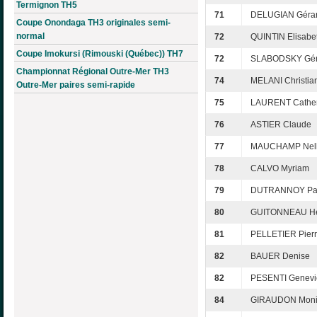
Termignon TH5
71
DELUGIAN Géra
Coupe Onondaga TH3 originales semi-
normal
72
QUINTIN Elisabe
Coupe Imokursi (Rimouski (Québec)) TH7
72
SLABODSKY Gér
Championnat Régional Outre-Mer TH3
74
MELANI Christia
Outre-Mer paires semi-rapide
75
LAURENT Cather
76
ASTIER Claude
77
MAUCHAMP Nel
78
CALVO Myriam
79
DUTRANNOY Pa
80
GUITONNEAU H
81
PELLETIER Pier
82
BAUER Denise
82
PESENTI Genevi
84
GIRAUDON Mon