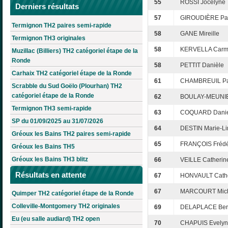
55
ROSSI Jocelyne
Derniers résultats
57
GIROUDIÈRE Pat
Termignon TH2 paires semi-rapide
58
GANE Mireille
Termignon TH3 originales
58
KERVELLA Car
Muzillac (Billiers) TH2 catégoriel étape de la
Ronde
58
PETTIT Danièle
Carhaix TH2 catégoriel étape de la Ronde
61
CHAMBREUIL Pa
Scrabble du Sud Goëlo (Plourhan) TH2
catégoriel étape de la Ronde
62
BOULAY-MEUNIE
Termignon TH3 semi-rapide
63
COQUARD Danie
SP du 01/09/2025 au 31/07/2026
64
DESTIN Marie-Li
Gréoux les Bains TH2 paires semi-rapide
65
FRANÇOIS Frédé
Gréoux les Bains TH5
Gréoux les Bains TH3 blitz
66
VEILLE Catherin
Résultats en attente
67
HONVAULT Cath
67
MARCOURT Mic
Quimper TH2 catégoriel étape de la Ronde
Colleville-Montgomery TH2 originales
69
DELAPLACE Ber
Eu (eu salle audiard) TH2 open
70
CHAPUIS Evely