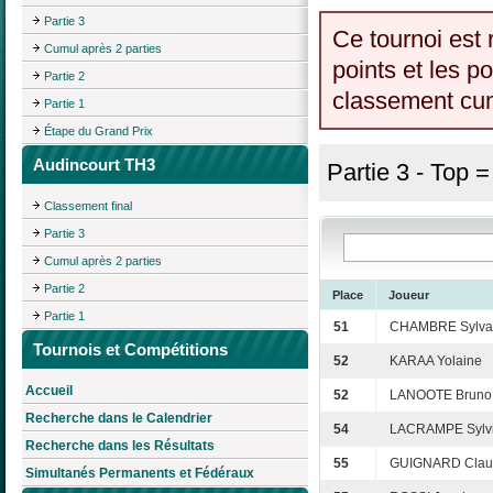
Partie 3
Ce tournoi est 
Cumul après 2 parties
points et les p
Partie 2
classement cumu
Partie 1
Étape du Grand Prix
Audincourt TH3
Partie 3 - Top 
Classement final
Partie 3
Cumul après 2 parties
Partie 2
Place
Joueur
Partie 1
51
CHAMBRE Sylva
Tournois et Compétitions
52
KARAA Yolaine
Accueil
52
LANOOTE Bruno
Recherche dans le Calendrier
54
LACRAMPE Sylv
Recherche dans les Résultats
55
GUIGNARD Clau
Simultanés Permanents et Fédéraux