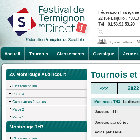
Fédération Française
22 rue Esquirol, 75013
Tél :
01.53.92.53.20
3
Il y a actuellement
Accueil
Tournois
Classements
Classique
Jeunes
Tournois et
2X Montrouge Audincourt
Classement final
<<<
2022
Partie 3
Cumul après 2 parties
Montrouge TH3
- Le dimanch
Partie 2
Joueurs :
111
Partie 1
Joueurs par série :
Montrouge TH3
Poids par série :
Classement final