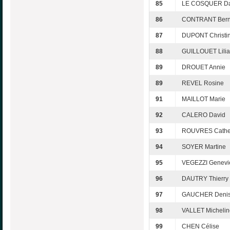
85
LE COSQUER Da
86
CONTRANT Bern
87
DUPONT Christi
88
GUILLOUET Lili
89
DROUET Annie
89
REVEL Rosine
91
MAILLOT Marie
92
CALERO David
93
ROUVRES Cathe
94
SOYER Martine
95
VEGEZZI Genevi
96
DAUTRY Thierry
97
GAUCHER Deni
98
VALLET Michelin
99
CHEN Célise