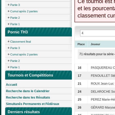
Ce tournoi est 
Partie 3
et les pourcent
Cumul après 2 parties
classement cumu
Partie 2
Partie 1
Pornic TH3
Classement final
Place
Joueur
Partie 3
71 résultats pour la série 
Cumul après 2 parties
Partie 2
Partie 1
16
PASQUEREAU Cl
Tournois et Compétitions
17
FENOUILLET St
21
ROUX Jean-Luc
Accueil
Recherche dans le Calendrier
24
DELAROCHE So
Recherche dans les Résultats
25
PEREZ Marie-Hé
Simultanés Permanents et Fédéraux
26
GÉRARD Marys
Derniers résultats