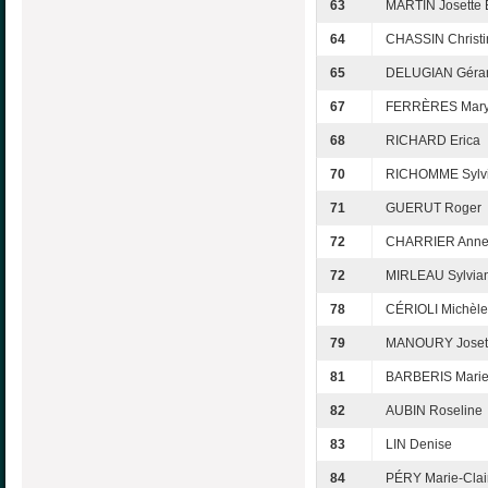
63
MARTIN Josette
64
CHASSIN Christi
65
DELUGIAN Géra
67
FERRÈRES Mar
68
RICHARD Erica
70
RICHOMME Sylv
71
GUERUT Roger
72
CHARRIER Anne
72
MIRLEAU Sylvia
78
CÉRIOLI Michèle
79
MANOURY Joset
81
BARBERIS Marie
82
AUBIN Roseline
83
LIN Denise
84
PÉRY Marie-Clai