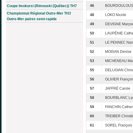
46
BOURDOULOUS 
Coupe Imokursi (Rimouski (Québec)) TH7
Championnat Régional Outre-Mer TH3
48
LOKO Nicole
Outre-Mer paires semi-rapide
49
DEVIGNE Marys
50
LAUPÉNIE Cathe
51
LE PENNEC Na
52
MOISAN Denise
53
MICHENEAU Mari
55
DELUGIAN Chris
56
OLIVIER Françoi
57
JAFFRÉ Carole
58
BOURBLANC Ly
59
FANCHIN Cather
60
TREIBER Christè
61
SOREL François