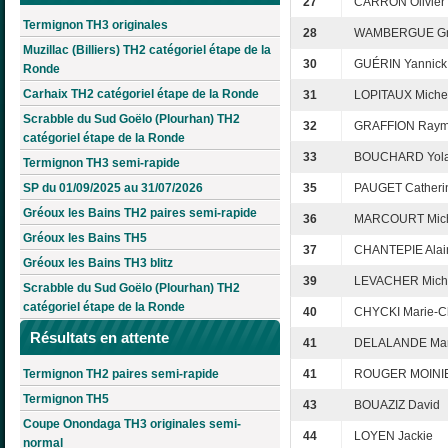
27
CARRON Olivier
Termignon TH3 originales
28
WAMBERGUE Gr
Muzillac (Billiers) TH2 catégoriel étape de la
30
GUÉRIN Yannick
Ronde
Carhaix TH2 catégoriel étape de la Ronde
31
LOPITAUX Miche
Scrabble du Sud Goëlo (Plourhan) TH2
32
GRAFFION Ray
catégoriel étape de la Ronde
33
BOUCHARD Yol
Termignon TH3 semi-rapide
SP du 01/09/2025 au 31/07/2026
35
PAUGET Catheri
Gréoux les Bains TH2 paires semi-rapide
36
MARCOURT Mic
Gréoux les Bains TH5
37
CHANTEPIE Alai
Gréoux les Bains TH3 blitz
39
LEVACHER Mich
Scrabble du Sud Goëlo (Plourhan) TH2
catégoriel étape de la Ronde
40
CHYCKI Marie-Ch
Résultats en attente
41
DELALANDE Mar
Termignon TH2 paires semi-rapide
41
ROUGER MOINIE
Termignon TH5
43
BOUAZIZ David
Coupe Onondaga TH3 originales semi-
44
LOYEN Jackie
normal