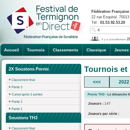
Fédération Française
22 rue Esquirol, 75013
Tél :
01.53.92.53.20
2
Il y a actuellement
Accueil
Tournois
Classements
Classique
Jeunes
Tournois et
2X Soustons Pornic
Classement final
<<<
2022
Partie 3
Cumul après 2 parties
Pornic TH3
- Le dimanche 08
Partie 2
Joueurs :
147
Partie 1
Joueurs par série :
Soustons TH3
Classement final