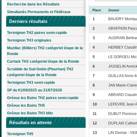
Recherche dans les Résultats
Place
Joueur
Simultanés Permanents et Fédéraux
1
BAUDRY Moniqu
Derniers résultats
2
GRAFFION Pasca
Termignon TH2 paires semi-rapide
3
AUDRAIN Bertra
Termignon TH3 originales
4
HERBEY Claudin
Muzillac (Billiers) TH2 catégoriel étape de la
Ronde
5
LE GORGEU Mich
Carhaix TH2 catégoriel étape de la Ronde
6
JASSELIN Annic
Scrabble du Sud Goëlo (Plourhan) TH2
catégoriel étape de la Ronde
7
GUILLAS Anne-Ma
Termignon TH3 semi-rapide
8
JAN Marie-Clair
SP du 01/09/2025 au 31/07/2026
9
ABRARD Claudin
Gréoux les Bains TH2 paires semi-rapide
10
LEFEVRE Jean-P
Gréoux les Bains TH5
Gréoux les Bains TH3 blitz
11
DUBUT Florence e
Résultats en attente
12
DUPLAIX Cather
13
LIN Denise - VI
Termignon TH5