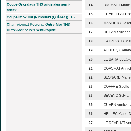
Coupe Onondaga TH3 originales semi-
14
BROSSET Marie-
normal
15
CHANTELAT Dom
Coupe Imokursi (Rimouski (Québec)) TH7
16
MANOURY Josett
Championnat Régional Outre-Mer TH3
Outre-Mer paires semi-rapide
17
DREAN Sylviane
18
CATREVAUX Mari
19
AUBECQ Corinne
20
LE BARAILLEC-
21
GOASMAT Annick
22
BESNARD Marie-
23
COFFRE Gaëlle 
23
SEVENO Sylvian
25
CUVEN Annick -
26
HELLEC Marie-Do
27
LE DEVEHAT Ann