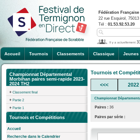
Fédération Française
22 rue Esquirol, 75013
Tél :
01.53.92.53.20
3
Il y a actuellement
Accueil
Tournois
Classements
Classique
Jeunes
Tournois et Compéti
Championnat Départemental
Morbihan paires semi-rapide 2023-
2024 TH2
<<<
2022
Classement final
Championnat Départemental
Partie 2
Paires :
36
Partie 1
Tournois et Compétitions
Paires par série :
Accueil
Recherche dans le Calendrier