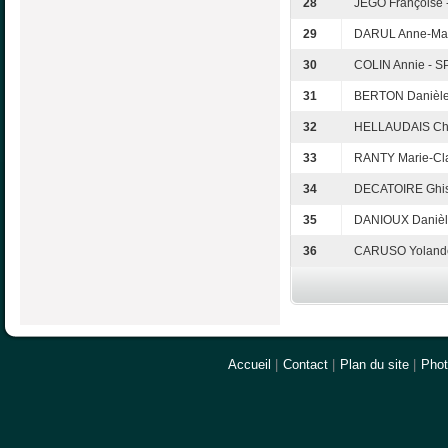
28
JEGO Françoise 
29
DARUL Anne-Mar
30
COLIN Annie - S
31
BERTON Danièle 
32
HELLAUDAIS Chri
33
RANTY Marie-Cl
34
DECATOIRE Ghis
35
DANIOUX Danièle
36
CARUSO Yolande
Accueil
|
Contact
|
Plan du site
|
Pho