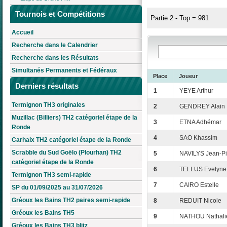
Tournois et Compétitions
Partie 2 - Top = 981
Accueil
Recherche dans le Calendrier
Recherche dans les Résultats
Simultanés Permanents et Fédéraux
Place
Joueur
Derniers résultats
1
YEYE Arthur
Termignon TH3 originales
2
GENDREY Alain
Muzillac (Billiers) TH2 catégoriel étape de la
3
ETNA Adhémar
Ronde
4
SAO Khassim
Carhaix TH2 catégoriel étape de la Ronde
Scrabble du Sud Goëlo (Plourhan) TH2
5
NAVILYS Jean-Pi
catégoriel étape de la Ronde
6
TELLUS Evelyne
Termignon TH3 semi-rapide
7
CAIRO Estelle
SP du 01/09/2025 au 31/07/2026
Gréoux les Bains TH2 paires semi-rapide
8
REDUIT Nicole
Gréoux les Bains TH5
9
NATHOU Nathali
Gréoux les Bains TH3 blitz