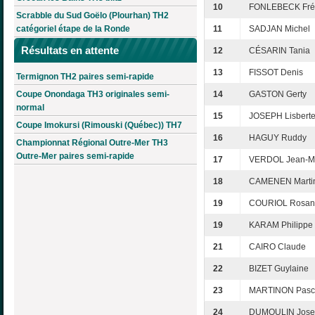
10
FONLEBECK Fré
Scrabble du Sud Goëlo (Plourhan) TH2
catégoriel étape de la Ronde
11
SADJAN Michel
Résultats en attente
12
CÉSARIN Tania
13
FISSOT Denis
Termignon TH2 paires semi-rapide
Coupe Onondaga TH3 originales semi-
14
GASTON Gerty
normal
15
JOSEPH Lisbert
Coupe Imokursi (Rimouski (Québec)) TH7
16
HAGUY Ruddy
Championnat Régional Outre-Mer TH3
Outre-Mer paires semi-rapide
17
VERDOL Jean-M
18
CAMENEN Marti
19
COURIOL Rosan
19
KARAM Philippe
21
CAIRO Claude
22
BIZET Guylaine
23
MARTINON Pasc
24
DUMOULIN Jose