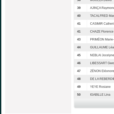
38
MOUEZA David
39
AJINÇA Raymon
40
TACALFRED Mari
41
CASIMIR Cather
41
CHAZE Florence
43
PRIMÉON Marie-C
44
GUILLAUME Léa
45
NEBLAI Jocelyn
46
LIBESSART Gwe
47
ZÉNON Eléonor
48
DE LA REBERDI
49
YEYE Rosiane
50
IGABILLE Lina