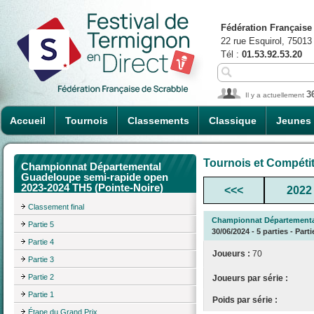
Fédération Française
22 rue Esquirol, 75013
Tél :
01.53.92.53.20
3
Il y a actuellement
Accueil
Tournois
Classements
Classique
Jeunes
Tournois et Compéti
Championnat Départemental
Guadeloupe semi-rapide open
2023-2024 TH5 (Pointe-Noire)
<<<
2022
Classement final
Championnat Départemental
Partie 5
30/06/2024 - 5 parties - Parti
Partie 4
Joueurs :
70
Partie 3
Partie 2
Joueurs par série :
Partie 1
Poids par série :
Étape du Grand Prix