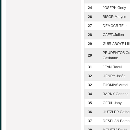
24
JOSEPH Gerty
26
BIGOR Maryse
27
DEMOCRITE Luc
28
CAFFA Julien
29
GUIRIABOYE Lil
PRUDENTOS Cor
29
Gastonne
31
JEAN Raoul
32
HENRY Josée
32
THOMIAS Armel
34
BARNY Corinne
35
CERIL Jany
36
HUTZLER Cather
37
DESPLAN Bernad