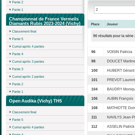
Partie 2
Partie 1
Championnat de France Vermeils
Diamants Rubis 2023-2024 (Vichy)
Place
Joueur
Classement final
96 résultats pour la série 
Partie 5
Cumul après 4 parties
96
VOISIN Patricia
Partie 4
98
DOUCET Martin
Cumul après 3 parties
Partie 3
100
HUBERT Gérard
Cumul après 2 parties
101
PREVOT Lauren
Partie 2
104
BAUDRY Moniq
Partie 1
106
AUBIN François
Open Audika (Vichy) TH5
108
MATHIOTTE Dom
Classement final
111
NAVILYS Jean-Pi
Partie 5
112
ASSELIN Patrick
Cumul après 4 parties
Partie 4