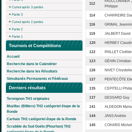
FAULCONNIER J
112
Philippe
Cumul après 3 parties
Partie 3
114
CHARREIRE Dan
Cumul après 2 parties
116
GRIMAL Jeanni
Partie 2
119
JALBERT David
Partie 1
120
HERBEY Claudi
Tournois et Compétitions
122
PAILLET Clotilde
Accueil
123
GÉHIN Christian
Recherche dans le Calendrier
126
NIVET Chrystelle
Recherche dans les Résultats
Simultanés Permanents et Fédéraux
127
PENTECÔTE Eti
Derniers résultats
135
CEPITELLI Phili
137
DESSARD Guy
Termignon TH3 originales
Muzillac (Billiers) TH2 catégoriel étape de la
141
ALDEGON Myri
Ronde
144
JANS Andrée
Carhaix TH2 catégoriel étape de la Ronde
145
COHARD Michel
Scrabble du Sud Goëlo (Plourhan) TH2
catégoriel étape de la Ronde