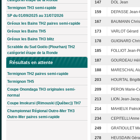
147
DOL Jean
Termignon TH3 semi-rapide
159
DEPASSE Jean-
SP du 01/09/2025 au 31/07/2026
167
BAUMANN Chris
Gréoux les Bains TH2 paires semi-rapide
Gréoux les Bains TH5
173
VARLOT Gérard
Gréoux les Bains TH3 blitz
178
GUIGNARD Chri
Scrabble du Sud Goëlo (Plourhan) TH2
185
FOLLIOT Jean-Pi
catégoriel étape de la Ronde
187
GOURDEAU Hél
Résultats en attente
188
MARESCHAL Ala
Termignon TH2 paires semi-rapide
203
HOURTAL Brigitt
Termignon TH5
Coupe Onondaga TH3 originales semi-
209
PERON Marie-Cé
normal
213
LION Jean-Jacq
Coupe Imokursi (Rimouski (Québec)) TH7
214
MAHIEUX Patric
Championnat Régional Outre-Mer TH3
Outre-Mer paires semi-rapide
234
CEPITELLI Anne
249
GRATIOULET Mi
278
HEUSDAIN Géra