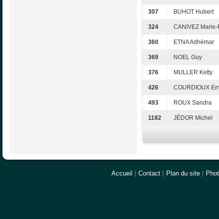
307
BUHOT Hubert
324
CANIVEZ Marie-
360
ETNA Adhémar
369
NOEL Guy
376
MULLER Ketty
426
COURDIOUX Em
493
ROUX Sandra
1182
JÉDOR Michel
Accueil
|
Contact
|
Plan du site
|
Pho