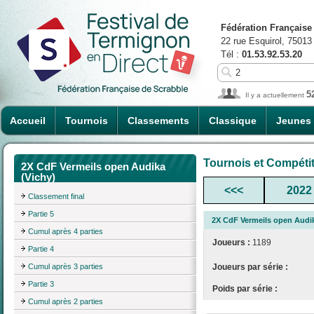
Fédération Française
22 rue Esquirol, 75013
Tél :
01.53.92.53.20
5
Il y a actuellement
Accueil
Tournois
Classements
Classique
Jeunes
Tournois et Compéti
2X CdF Vermeils open Audika
(Vichy)
<<<
2022
Classement final
Partie 5
2X CdF Vermeils open Audik
Cumul après 4 parties
Joueurs :
1189
Partie 4
Cumul après 3 parties
Joueurs par série :
Partie 3
Poids par série :
Cumul après 2 parties