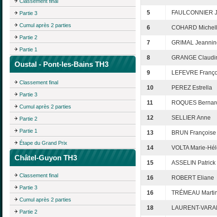
Classement final
5
FAULCONNIER Je
Partie 3
Cumul après 2 parties
6
COHARD Michel
Partie 2
7
GRIMAL Jeannin
Partie 1
8
GRANGE Claudi
Oustal - Pont-les-Bains TH3
9
LEFEVRE Franço
Classement final
10
PEREZ Estrella
Partie 3
11
ROQUES Bernar
Cumul après 2 parties
12
SELLIER Anne
Partie 2
Partie 1
13
BRUN Françoise
Étape du Grand Prix
14
VOLTA Marie-Hé
Châtel-Guyon TH3
15
ASSELIN Patrick
Classement final
16
ROBERT Eliane
Partie 3
16
TRÉMEAU Marti
Cumul après 2 parties
18
LAURENT-VARAN
Partie 2