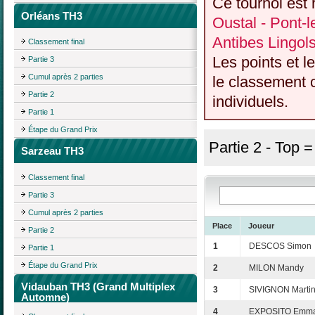
Ce tournoi est 
Orléans TH3
Oustal - Pont-
Antibes Lingol
Classement final
Les points et l
Partie 3
Cumul après 2 parties
le classement c
Partie 2
individuels.
Partie 1
Étape du Grand Prix
Partie 2 - Top 
Sarzeau TH3
Classement final
Partie 3
Cumul après 2 parties
Place
Joueur
Partie 2
1
DESCOS Simon
Partie 1
Étape du Grand Prix
2
MILON Mandy
Vidauban TH3 (Grand Multiplex
3
SIVIGNON Marti
Automne)
4
EXPOSITO Emma