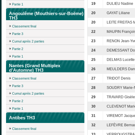
19
DULIEU Nadine
Partie 1
Angoulême (Mouthiers-sur-Boëme)
20
GAYAT Liliane
TH3
20
LEITE FREITAS M
Classement final
22
MAUPIN Françoi
Partie 3
23
RENON Jean-Yv
Cumul après 2 parties
Partie 2
24
DEMESSANT Do
Partie 1
25
DELMAS Lucette
Nantes (Grand Multiplex
26
MEULDERS Dani
d'Automne) TH3
27
TRIDOT Denis
Classement final
Partie 3
28
SOUDRY Marie-N
Cumul après 2 parties
29
TRAVARD Gisèle
Partie 2
30
CLEVENOT Mari
Partie 1
31
VIREMOT Jacque
Antibes TH3
32
LEFÈVRE Bernad
Classement final
33
VERROUGSTRAE