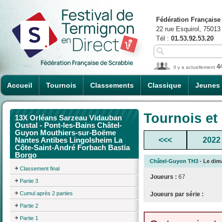
Fédération Française
22 rue Esquirol, 75013
Tél :
01.53.92.53.20
4
Il y a actuellement
Accueil
Tournois
Classements
Classique
Jeunes
Tournois et
13X Orléans Sarzeau Vidauban
Oustal - Pont-les-Bains Châtel-
Guyon Mouthiers-sur-Boëme
<<<
2022
Nantes Antibes Lingolsheim La
Côte-Saint-André Forbach Bastia
Borgo
Châtel-Guyon TH3
- Le dima
Classement final
Joueurs :
67
Partie 3
Cumul après 2 parties
Joueurs par série :
Partie 2
Partie 1