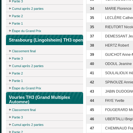
Partie 3
34
MARIE Florence
Cumul après 2 parties
Partie 2
35
LECLÈRE Cather
Partie 1
35
RIEUTORT Nicol
Étape du Grand Prix
37
DEMESSANT Jea
Strasbourg (Lingolsheim) TH3 open
38
HERTZ Robert
Classement final
39
GUICHOT Anne-
Partie 3
40
ODOUL Jeanine
Cumul après 2 parties
41
SOULALIOUX Hé
Partie 2
Partie 1
42
SPINOUZE Anni
Étape du Grand Prix
43
JABIN DUDOGN
Vourles TH3 (Grand Multiplex
44
FAYE Yvette
Automne)
45
FOUGERARD Mic
Classement final
Partie 3
46
UBERTALLI Brigi
Cumul après 2 parties
47
CHEMINAUD Fra
Partie 2