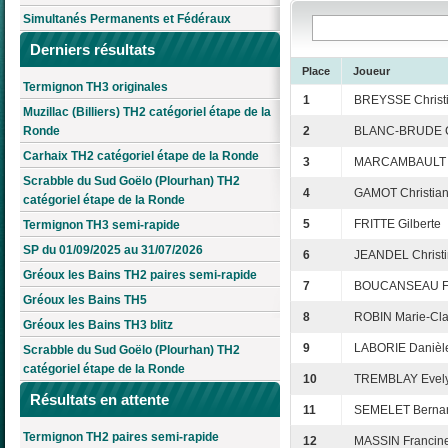
Simultanés Permanents et Fédéraux
Derniers résultats
Place
Joueur
Termignon TH3 originales
1
BREYSSE Christ
Muzillac (Billiers) TH2 catégoriel étape de la
Ronde
2
BLANC-BRUDE C
Carhaix TH2 catégoriel étape de la Ronde
3
MARCAMBAULT 
Scrabble du Sud Goëlo (Plourhan) TH2
4
GAMOT Christia
catégoriel étape de la Ronde
5
FRITTE Gilberte
Termignon TH3 semi-rapide
SP du 01/09/2025 au 31/07/2026
6
JEANDEL Christ
Gréoux les Bains TH2 paires semi-rapide
7
BOUCANSEAU Fr
Gréoux les Bains TH5
8
ROBIN Marie-Cla
Gréoux les Bains TH3 blitz
9
LABORIE Danièl
Scrabble du Sud Goëlo (Plourhan) TH2
catégoriel étape de la Ronde
10
TREMBLAY Evel
Résultats en attente
11
SEMELET Berna
Termignon TH2 paires semi-rapide
12
MASSIN Francin