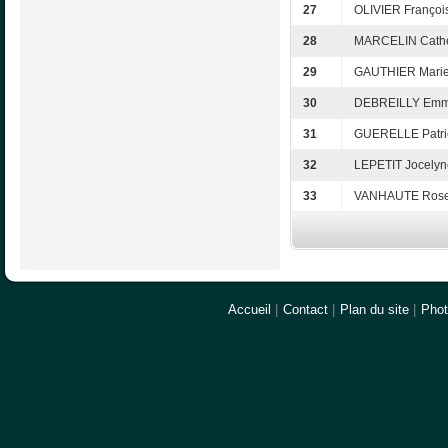
27
OLIVIER Françoi
28
MARCELIN Cathe
29
GAUTHIER Marie
30
DEBREILLY Emm
31
GUERELLE Patri
32
LEPETIT Jocelyn
33
VANHAUTE Rose
Accueil
|
Contact
|
Plan du site
|
Pho