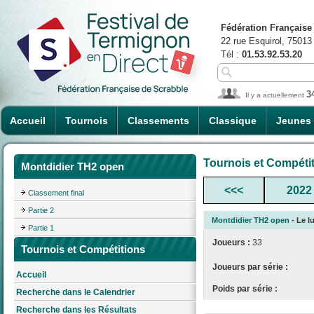
Fédération Française
22 rue Esquirol, 75013
Tél :
01.53.92.53.20
3
Il y a actuellement
Accueil
Tournois
Classements
Classique
Jeunes
Tournois et Compéti
Montdidier TH2 open
<<<
2022
Classement final
Partie 2
Montdidier TH2 open
- Le l
Partie 1
Joueurs :
33
Tournois et Compétitions
Joueurs par série :
Accueil
Poids par série :
Recherche dans le Calendrier
Recherche dans les Résultats