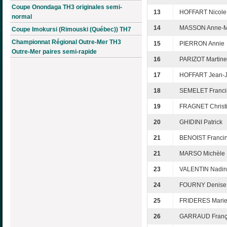
Coupe Onondaga TH3 originales semi-
13
HOFFART Nicole
normal
14
MASSON Anne-M
Coupe Imokursi (Rimouski (Québec)) TH7
Championnat Régional Outre-Mer TH3
15
PIERRON Annie
Outre-Mer paires semi-rapide
16
PARIZOT Martine
17
HOFFART Jean-
18
SEMELET Franci
19
FRAGNET Christ
20
GHIDINI Patrick
21
BENOIST Franci
21
MARSO Michèle
23
VALENTIN Nadi
24
FOURNY Denise
25
FRIDERES Marie
26
GARRAUD Franç