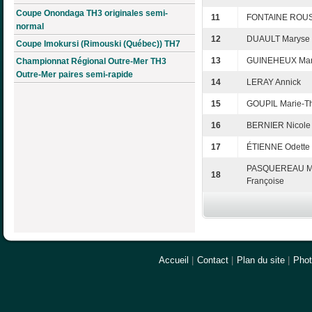
Coupe Onondaga TH3 originales semi-
11
FONTAINE ROUSS
normal
12
DUAULT Maryse
Coupe Imokursi (Rimouski (Québec)) TH7
13
GUINEHEUX Mar
Championnat Régional Outre-Mer TH3
Outre-Mer paires semi-rapide
14
LERAY Annick
15
GOUPIL Marie-T
16
BERNIER Nicole
17
ÉTIENNE Odette
PASQUEREAU Ma
18
Françoise
Accueil
|
Contact
|
Plan du site
|
Pho