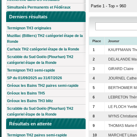
Partie 1 - Top = 960
Simultanés Permanents et Fédéraux
Derniers résultats
Termignon TH3 originales
Muzillac (Billiers) TH2 catégoriel étape de la
Place
Joueur
Ronde
Carhaix TH2 catégoriel étape de la Ronde
1
KAUFFMANN Th
Scrabble du Sud Goëlo (Plourhan) TH2
2
DELALANDE Mar
catégoriel étape de la Ronde
3
GIRARD Claire
Termignon TH3 semi-rapide
SP du 01/09/2025 au 31/07/2026
4
JOURNEL Cather
Gréoux les Bains TH2 paires semi-rapide
5
BERTHOMIER Mar
Gréoux les Bains TH5
6
LEBRETON Thér
Gréoux les Bains TH3 blitz
7
LE FLOCH Yvett
Scrabble du Sud Goëlo (Plourhan) TH2
catégoriel étape de la Ronde
8
WYNS Christian
Résultats en attente
9
THOMAS Marie-
Termignon TH2 paires semi-rapide
10
MARCHET Lilian