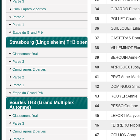
Partie 3
34
GIRARDO Elisab
Cumul après 2 parties
Partie 2
35
POLLET Charlott
Partie 1
36
GUILLOUET Lili
Étape du Grand Prix
37
CASTERAS Domi
Strasbourg (Lingolsheim) TH3 open
38
VILLEMINOT Flo
Classement final
39
BERQUIN Anne-
Partie 3
40
ARRIGUCCI Jos
Cumul après 2 parties
41
PRAT Anne-Mari
Partie 2
Partie 1
42
DOMINGOS Sim
Étape du Grand Prix
43
ROUYER Annie
Vourles TH3 (Grand Multiplex
44
PESSO Corinne
Automne)
45
LEFORT Maryvo
Classement final
Partie 3
46
FERRERO Nicol
Cumul après 2 parties
47
GOUJON Anny
Partie 2