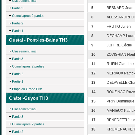
Classement final
5
BESNARD Jean-
Partie 3
Cumul après 2 parties
6
ALESSANDRI Oli
Partie 2
7
FRUTIG Julien
Partie 1
8
DÉCHAMP Laur
Oustal - Pont-les-Bains TH3
9
JOFFRE Cécile
Classement final
10
ZOVIGHIAN Nou
Partie 3
11
RUFIN Claudine
Cumul après 2 parties
12
MÉRIAUX Patric
Partie 2
Partie 1
13
DELAVELLE Cha
Étape du Grand Prix
14
BOUZINAC Roze
Châtel-Guyon TH3
15
PRIN Dominique
Classement final
16
MAHIEUX Patric
Partie 3
17
BENEDETTI Jean
Cumul après 2 parties
18
KRUMENACKER C
Partie 2