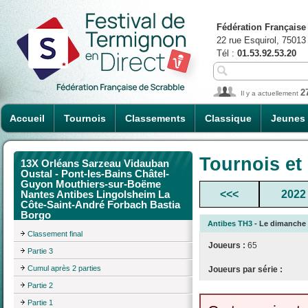
Fédération Française
22 rue Esquirol, 75013
Tél :
01.53.92.53.20
2
Il y a actuellement
Accueil
Tournois
Classements
Classique
Jeunes
Tournois et
13X Orléans Sarzeau Vidauban
Oustal - Pont-les-Bains Châtel-
Guyon Mouthiers-sur-Boëme
<<<
2022
Nantes Antibes Lingolsheim La
Côte-Saint-André Forbach Bastia
Borgo
Antibes TH3
- Le dimanche 0
Classement final
Joueurs :
65
Partie 3
Cumul après 2 parties
Joueurs par série :
Partie 2
Partie 1