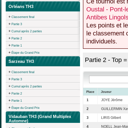
Ce tournoi est 
Orléans TH3
Oustal - Pont-
Antibes Lingol
Classement final
Les points et l
Partie 3
Cumul après 2 parties
le classement c
Partie 2
individuels.
Partie 1
Étape du Grand Prix
Partie 2 - Top 
Sarzeau TH3
Classement final
Partie 3
Cumul après 2 parties
Place
Joueur
Partie 2
1
JOYE Jérôme
Partie 1
Étape du Grand Prix
2
GUILLERMIN Xav
Vidauban TH3 (Grand Multiplex
3
LIRIS Gilbert
Automne)
4
NOELL Jean-Mar