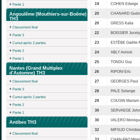
19
COHEN Edwige
Partie 1
Angoulême (Mouthiers-sur-Boëme)
20
CHANARD Gudr
TH3
20
GRESS Katia
Classement final
22
BOISSIER Jocel
Partie 3
23
ESTÈBE Gaëlle-
Cumul après 2 parties
Partie 2
24
ABLY Annick
Partie 1
25
TONDU Guy
Nantes (Grand Multiplex
26
RIPONI Eric
d'Automne) TH3
27
GEORGES Paul
Classement final
Partie 3
28
PALE Solange
Cumul après 2 parties
29
COUSIN Mariam
Partie 2
30
SERVAEGE Joh
Partie 1
30
VALERO Moniqu
Antibes TH3
32
MIFSUD Christia
Classement final
33
CHAN-PAO Mireil