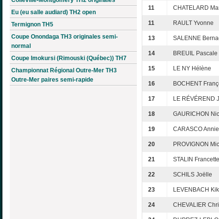
11
CHATELARD Mar
Eu (eu salle audiard) TH2 open
11
RAULT Yvonne
Termignon TH5
Coupe Onondaga TH3 originales semi-
13
SALENNE Bernad
normal
14
BREUIL Pascale
Coupe Imokursi (Rimouski (Québec)) TH7
15
LE NY Hélène
Championnat Régional Outre-Mer TH3
Outre-Mer paires semi-rapide
16
BOCHENT Franç
17
LE RÉVÉREND J
18
GAURICHON Nic
19
CARASCO Annie
20
PROVIGNON Mic
21
STALIN Francett
22
SCHILS Joëlle
23
LEVENBACH Kik
24
CHEVALIER Chri