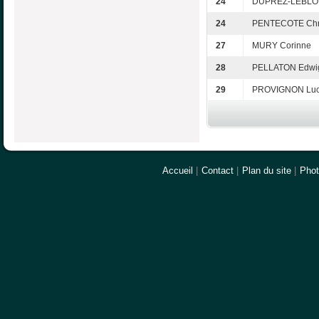
24
DUPREZ-LEBLON
24
PENTECOTE Chri
27
MURY Corinne
28
PELLATON Edwi
29
PROVIGNON Luc
Accueil
|
Contact
|
Plan du site
|
Pho