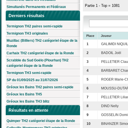
Partie 1 - Top = 1081
Simultanés Permanents et Fédéraux
Derniers résultats
Termignon TH2 paires semi-rapide
Termignon TH3 originales
Place
Joueur
Muzillac (Billiers) TH2 catégoriel étape de la
1
GALIMIDI NIQUIL
Ronde
2
BADOIL Joël
Carhaix TH2 catégoriel étape de la Ronde
Scrabble du Sud Goëlo (Plourhan) TH2
3
PELLETIER Cla
catégoriel étape de la Ronde
4
BARBARET Chan
Termignon TH3 semi-rapide
5
ROGER Marie-Chr
SP du 01/09/2025 au 31/07/2026
Gréoux les Bains TH2 paires semi-rapide
6
MOUSSU-DUTART
Gréoux les Bains TH5
7
PELLETIER Lilia
Gréoux les Bains TH3 blitz
8
DIND Nelly
Résultats en attente
9
GOSSELIN Domi
Quimper TH2 catégoriel étape de la Ronde
10
BINANZER Simo
Colleville-Montgomery TH2 originales