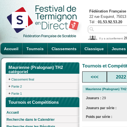
Fédération Française
22 rue Esquirol, 75013
Tél :
01.53.92.53.20
2
Il y a actuellement
Accueil
Tournois
Classements
Classique
Jeunes
Tournois et Compéti
Maurienne (Pralognan) TH2
catégoriel
<<<
2022
Classement final
Partie 2
Maurienne (Pralognan) TH2 
Partie 1
Joueurs :
29
Tournois et Compétitions
Joueurs par série :
Accueil
Poids par série :
Recherche dans le Calendrier
Recherche dans les Résultats