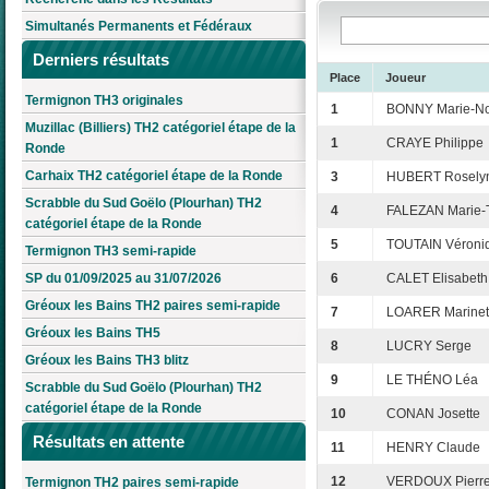
Simultanés Permanents et Fédéraux
Derniers résultats
Place
Joueur
Termignon TH3 originales
1
BONNY Marie-No
Muzillac (Billiers) TH2 catégoriel étape de la
1
CRAYE Philippe
Ronde
Carhaix TH2 catégoriel étape de la Ronde
3
HUBERT Rosely
Scrabble du Sud Goëlo (Plourhan) TH2
4
FALEZAN Marie-
catégoriel étape de la Ronde
5
TOUTAIN Véroni
Termignon TH3 semi-rapide
SP du 01/09/2025 au 31/07/2026
6
CALET Elisabeth
Gréoux les Bains TH2 paires semi-rapide
7
LOARER Marinet
Gréoux les Bains TH5
8
LUCRY Serge
Gréoux les Bains TH3 blitz
9
LE THÉNO Léa
Scrabble du Sud Goëlo (Plourhan) TH2
catégoriel étape de la Ronde
10
CONAN Josette
Résultats en attente
11
HENRY Claude
12
VERDOUX Pierre
Termignon TH2 paires semi-rapide