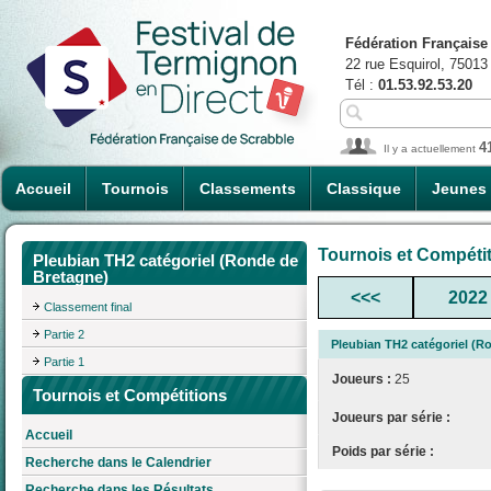
Fédération Française
22 rue Esquirol, 75013
Tél :
01.53.92.53.20
4
Il y a actuellement
Accueil
Tournois
Classements
Classique
Jeunes
Tournois et Compéti
Pleubian TH2 catégoriel (Ronde de
Bretagne)
<<<
2022
Classement final
Partie 2
Pleubian TH2 catégoriel (R
Partie 1
Joueurs :
25
Tournois et Compétitions
Joueurs par série :
Accueil
Poids par série :
Recherche dans le Calendrier
Recherche dans les Résultats