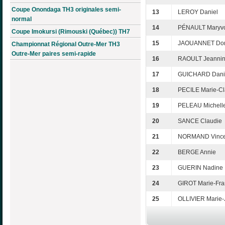
Coupe Onondaga TH3 originales semi-
13
LEROY Daniel
normal
14
PÉNAULT Maryv
Coupe Imokursi (Rimouski (Québec)) TH7
15
JAOUANNET Dom
Championnat Régional Outre-Mer TH3
Outre-Mer paires semi-rapide
16
RAOULT Jeanni
17
GUICHARD Dani
18
PECILE Marie-C
19
PELEAU Michell
20
SANCE Claudie
21
NORMAND Vince
22
BERGE Annie
23
GUERIN Nadine
24
GIROT Marie-Fr
25
OLLIVIER Marie-