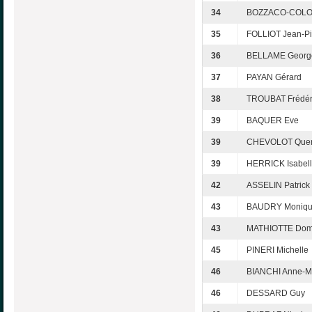
34
BOZZACO-COLON
35
FOLLIOT Jean-Pi
36
BELLAME Georg
37
PAYAN Gérard
38
TROUBAT Frédér
39
BAQUER Eve
39
CHEVOLOT Quen
39
HERRICK Isabel
42
ASSELIN Patrick
43
BAUDRY Moniq
43
MATHIOTTE Dom
45
PINERI Michelle
46
BIANCHI Anne-M
46
DESSARD Guy