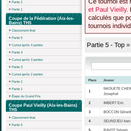
Ce tournoi est 
Partie 2
et Paul Vieilly
.
Partie 1
calculés que p
Coupe de la Fédération (Aix-les-
Bains) TH5
tournois individ
Classement final
Partie 5
Partie 5 - Top 
Cumul après 4 parties
Partie 4
Cumul après 3 parties
Partie 3
Cumul après 2 parties
Place
Joueur
Partie 2
NKOUETE CHEW
Partie 1
1
Josaphat
Étape du Grand Prix
2
IMBERT Eric
Coupe Paul Vieilly (Aix-les-Bains)
TH5
3
BOCCON Gérard
Classement final
4
SEUNDJEU Ivan
Partie 5
5
RAVOT Sylvain