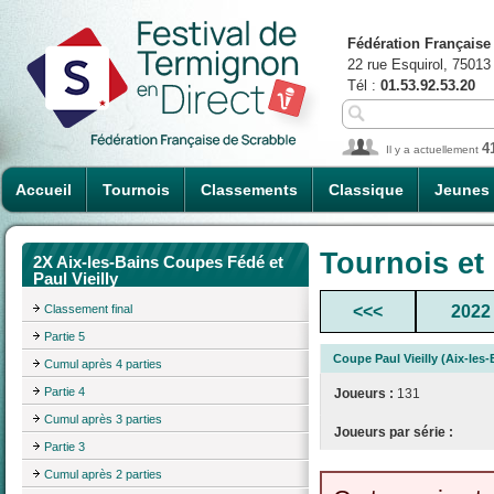
Fédération Française
22 rue Esquirol, 75013
Tél :
01.53.92.53.20
4
Il y a actuellement
Accueil
Tournois
Classements
Classique
Jeunes
Tournois et
2X Aix-les-Bains Coupes Fédé et
Paul Vieilly
Classement final
<<<
2022
Partie 5
Coupe Paul Vieilly (Aix-les
Cumul après 4 parties
Partie 4
Joueurs :
131
Cumul après 3 parties
Joueurs par série :
Partie 3
Cumul après 2 parties