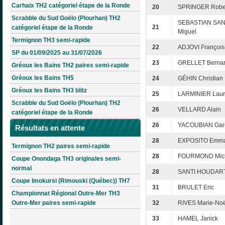
Carhaix TH2 catégoriel étape de la Ronde
20
SPRINGER Robe
Scrabble du Sud Goëlo (Plourhan) TH2
SEBASTIAN SA
21
catégoriel étape de la Ronde
Miguel
Termignon TH3 semi-rapide
22
ADJOVI François
SP du 01/09/2025 au 31/07/2026
23
GRELLET Berna
Gréoux les Bains TH2 paires semi-rapide
Gréoux les Bains TH5
24
GÉHIN Christian
Gréoux les Bains TH3 blitz
25
LARMINIER Laur
Scrabble du Sud Goëlo (Plourhan) TH2
26
VELLARD Alain
catégoriel étape de la Ronde
26
YACOUBIAN Gar
Résultats en attente
28
EXPOSITO Emma
Termignon TH2 paires semi-rapide
28
FOURMOND Mic
Coupe Onondaga TH3 originales semi-
normal
28
SANTI HOUDART
Coupe Imokursi (Rimouski (Québec)) TH7
31
BRULET Eric
Championnat Régional Outre-Mer TH3
Outre-Mer paires semi-rapide
32
RIVES Marie-Noë
33
HAMEL Janick