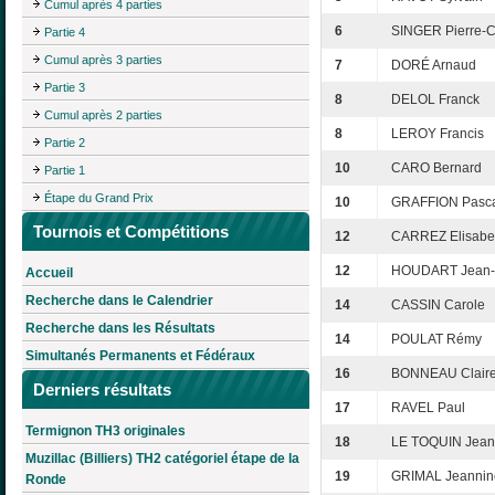
Cumul après 4 parties
6
SINGER Pierre-
Partie 4
Cumul après 3 parties
7
DORÉ Arnaud
Partie 3
8
DELOL Franck
Cumul après 2 parties
8
LEROY Francis
Partie 2
10
CARO Bernard
Partie 1
Étape du Grand Prix
10
GRAFFION Pasc
Tournois et Compétitions
12
CARREZ Elisabe
12
HOUDART Jean-
Accueil
Recherche dans le Calendrier
14
CASSIN Carole
Recherche dans les Résultats
14
POULAT Rémy
Simultanés Permanents et Fédéraux
16
BONNEAU Clair
Derniers résultats
17
RAVEL Paul
Termignon TH3 originales
18
LE TOQUIN Jean
Muzillac (Billiers) TH2 catégoriel étape de la
19
GRIMAL Jeannin
Ronde