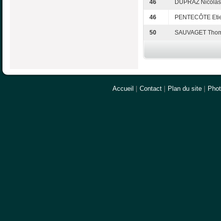
46
DUPRAZ Nicolas
46
PENTECÔTE Eti
50
SAUVAGET Tho
Accueil
|
Contact
|
Plan du site
|
Pho