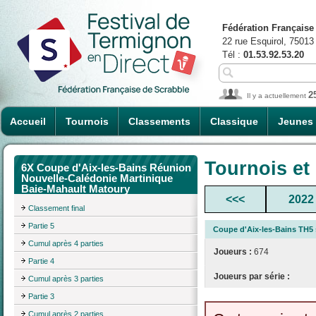
Fédération Française
22 rue Esquirol, 75013
Tél :
01.53.92.53.20
2
Il y a actuellement
Accueil
Tournois
Classements
Classique
Jeunes
Tournois et
6X Coupe d'Aix-les-Bains Réunion
Nouvelle-Calédonie Martinique
Baie-Mahault Matoury
<<<
2022
Classement final
Partie 5
Coupe d'Aix-les-Bains TH5 
Cumul après 4 parties
Joueurs :
674
Partie 4
Joueurs par série :
Cumul après 3 parties
Partie 3
Cumul après 2 parties