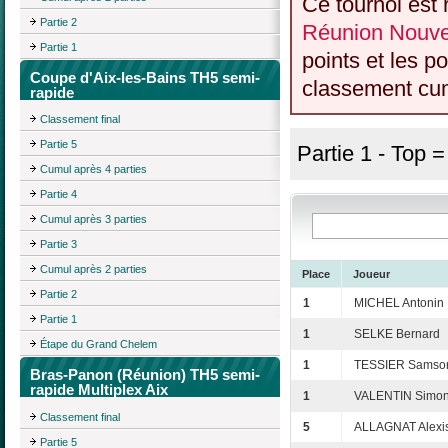
Ce tournoi est 
Partie 2
Réunion Nouvel
Partie 1
points et les p
Coupe d'Aix-les-Bains TH5 semi-
classement cumu
rapide
Classement final
Partie 5
Partie 1 - Top 
Cumul après 4 parties
Partie 4
Cumul après 3 parties
Partie 3
Cumul après 2 parties
Place
Joueur
Partie 2
1
MICHEL Antonin
Partie 1
1
SELKE Bernard
Étape du Grand Chelem
1
TESSIER Samso
Bras-Panon (Réunion) TH5 semi-
rapide Multiplex Aix
1
VALENTIN Simo
Classement final
5
ALLAGNAT Alexi
Partie 5