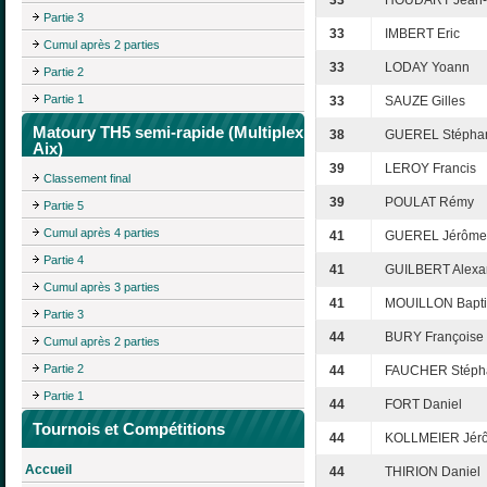
33
HOUDART Jean-
Partie 3
33
IMBERT Eric
Cumul après 2 parties
33
LODAY Yoann
Partie 2
Partie 1
33
SAUZE Gilles
Matoury TH5 semi-rapide (Multiplex
38
GUEREL Stépha
Aix)
39
LEROY Francis
Classement final
39
POULAT Rémy
Partie 5
Cumul après 4 parties
41
GUEREL Jérôme
Partie 4
41
GUILBERT Alexa
Cumul après 3 parties
41
MOUILLON Bapti
Partie 3
44
BURY Françoise
Cumul après 2 parties
Partie 2
44
FAUCHER Stéph
Partie 1
44
FORT Daniel
Tournois et Compétitions
44
KOLLMEIER Jér
Accueil
44
THIRION Daniel