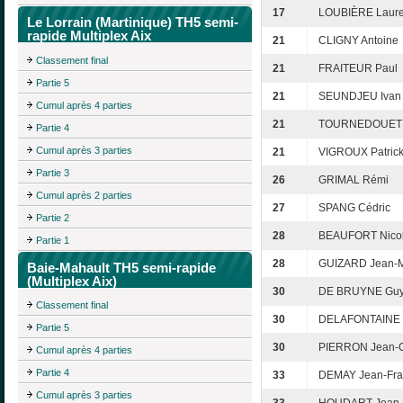
17
LOUBIÈRE Laure
Le Lorrain (Martinique) TH5 semi-
rapide Multiplex Aix
21
CLIGNY Antoine
Classement final
21
FRAITEUR Paul
Partie 5
21
SEUNDJEU Ivan
Cumul après 4 parties
21
TOURNEDOUET C
Partie 4
Cumul après 3 parties
21
VIGROUX Patric
Partie 3
26
GRIMAL Rémi
Cumul après 2 parties
27
SPANG Cédric
Partie 2
28
BEAUFORT Nico
Partie 1
28
GUIZARD Jean-M
Baie-Mahault TH5 semi-rapide
(Multiplex Aix)
30
DE BRUYNE Gu
Classement final
30
DELAFONTAINE 
Partie 5
30
PIERRON Jean-
Cumul après 4 parties
Partie 4
33
DEMAY Jean-Fra
Cumul après 3 parties