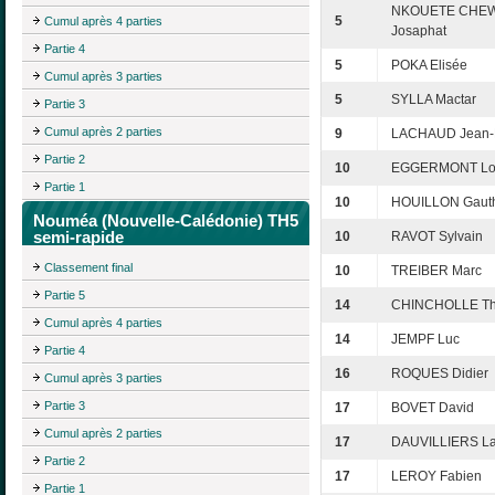
NKOUETE CHEW
5
Cumul après 4 parties
Josaphat
Partie 4
5
POKA Elisée
Cumul après 3 parties
5
SYLLA Mactar
Partie 3
Cumul après 2 parties
9
LACHAUD Jean-F
Partie 2
10
EGGERMONT Lo
Partie 1
10
HOUILLON Gauth
Nouméa (Nouvelle-Calédonie) TH5
semi-rapide
10
RAVOT Sylvain
Classement final
10
TREIBER Marc
Partie 5
14
CHINCHOLLE Thi
Cumul après 4 parties
14
JEMPF Luc
Partie 4
16
ROQUES Didier
Cumul après 3 parties
Partie 3
17
BOVET David
Cumul après 2 parties
17
DAUVILLIERS La
Partie 2
17
LEROY Fabien
Partie 1